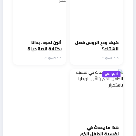
كيف ودع الروس فصل
ألين لحود . بدانا
الشتاء؟
بكتابة قصة حياة
سلوي قطريب
منذ 8 سنوات
منذ 9 سنوات
وسهرة عمر
أخبار لبنان
هذا ما يحدث في
نفسية الطفل الذي