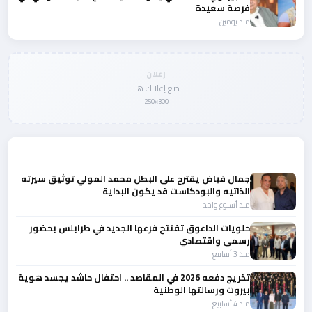
فرصة سعيدة
منذ يومين
إعلان
ضع إعلانك هنا
300×250
المزيد من أخبار لبنان
جمال فياض يقترح على البطل محمد المولي توثيق سيرته
الذاتيه والبودكاست قد يكون البداية
منذ أسبوع واحد
حلويات الداعوق تفتتح فرعها الجديد في طرابلس بحضور
رسمي واقتصادي
منذ 3 أسابيع
تخريج دفعه 2026 في المقاصد .. احتفال حاشد يجسد هوية
بيروت ورسالتها الوطنية
منذ 4 أسابيع