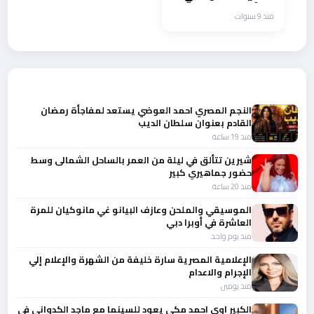
يتلقَّى الهدايا
منذ 9 سنوات
باستمرار
أحدث الأخبار
النجم المصري احمد العوضي يستعد لمفاجأة رمضان
القادم بعنوان سلطان الديب
منذ 19 ساعة
شيرين تتألق في ليلة من العمر بالساحل الشمالى وسط
حضور جماهيري كبير
منذ 20 ساعة
الموسيقي والملحن وعازف البيانو غي مانوكيان للمرة
العاشرة في أوبرا دبي
منذ يوم واحد
الإعلامية المصرية سارة خليفة من الشهرة والإعلام إلي
الإجرام والاعدام
منذ يومين
الكبير اوي احمد مكي يعود للسينما مع ماجد الكدواني في