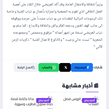
وزيراً للثقافة والاشغال العامة، وقد أكد العريضي خلال اللقاء على أهمية
العمل الثقافي الذي تقوم به الجمعية واعتزازه بأعمال بو ذياب الفنية وخاصة
تلك الرسومات التراثية المقتنات من بو ذياب مشدداً على حرصه ووقوفه
الى جانب كهف الفنون ودعمه الفكر والفن والثقافة والابداع ، كما سلم بو
ذياب العريضي نسخة عن اشهر أعماله ” مرقوق ومحمص ” ومجموعته
الشعرية ” لبست حالي وجيت ” وكاتالوغ الاعمال الفنية ” ذكريات الزمن
الآتي “
شارك:
فيسبوك
X
واتساب
نسخ الرابط
📰 أخبار مشابهة
أخبار لبنان
أخبار لبنان