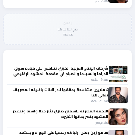
منذ 3 أيام
إعلان
ضع إعلانك هنا
300×250
المزيد من أخبار الفن
شركات الإنتاج العربية الكبري تتنافس على قيادة سوق
الدراما والسينما والصباح في مقدمة المشهد الإقليمي
منذ 19 ساعة
4 ملايين مشاهدة يحققها نادر الاتات باغنيته المصرية..
تعالي هنا
منذ 21 ساعة
النجمة المصرية ياسمين صبري تثير جدلا واسعا وتتصدر
المشهد بتصريحاتها الأخيرة
منذ يومين
سامو زين يعلن ارتباطه رسميا علي الهواء ويستعد