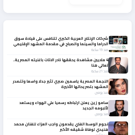
أحدث الأخبار
شركات الإنتاج العربية الكبري تتنافس على قيادة سوق
الدراما والسينما والصباح في مقدمة المشهد الإقليمي
منذ 19 ساعة
4 ملايين مشاهدة يحققها نادر الاتات باغنيته المصرية..
تعالي هنا
منذ 21 ساعة
النجمة المصرية ياسمين صبري تثير جدلا واسعا وتتصدر
المشهد بتصريحاتها الأخيرة
منذ يومين
سامو زين يعلن ارتباطه رسميا علي الهواء ويستعد
لألبومه الجديد
منذ يومين
نجوم الوسط الفني يقدمون واجب العزاء للفنان محمد
هنيدي لوفاة شقيقه الأكبر