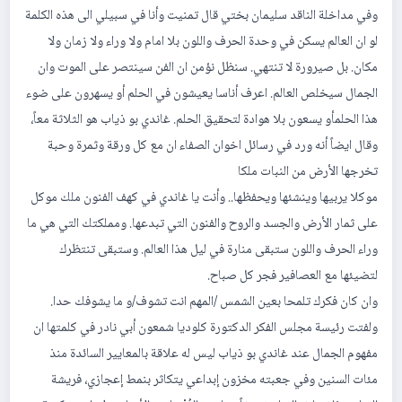
وفي مداخلة الناقد سليمان بختي قال تمنيت وأنا في سبيلي الى هذه الكلمة
لو ان العالم يسكن في وحدة الحرف واللون بلا امام ولا وراء ولا زمان ولا
مكان. بل صيرورة لا تنتهي. سنظل نؤمن ان الفن سينتصر على الموت وان
الجمال سيخلص العالم. اعرف أناسا يعيشون في الحلم أو يسهرون على ضوء
هذا الحلمأو يسعون بلا هوادة لتحقيق الحلم. غاندي بو ذياب هو الثلاثة معاً،
وقال ايضاً أنه ورد في رسائل اخوان الصفاء ان مع كل ورقة وثمرة وحبة
تخرجها الأرض من النبات ملكا
موكلا يربيها وينشئها ويحفظها.. وأنت يا غاندي في كهف الفنون ملك موكل
على ثمار الأرض والجسد والروح والفنون التي تبدعها. ومملكتك التي هي ما
وراء الحرف واللون ستبقى منارة في ليل هذا العالم. وستبقى تنتظرك
لتضيئها مع العصافير فجر كل صباح.
وان كان فكرك تلمحا بعين الشمس /المهم انت تشوف/و ما يشوفك حدا.
ولفتت رئيسة مجلس الفكر الدكتورة كلوديا شمعون أبي نادر في كلمتها ان
مفهوم الجمال عند غاندي بو ذياب ليس له علاقة بالمعايير السائدة منذ
مئات السنين وفي جعبته مخزون إبداعي يتكاثر بنمط إعجازي، فريشة