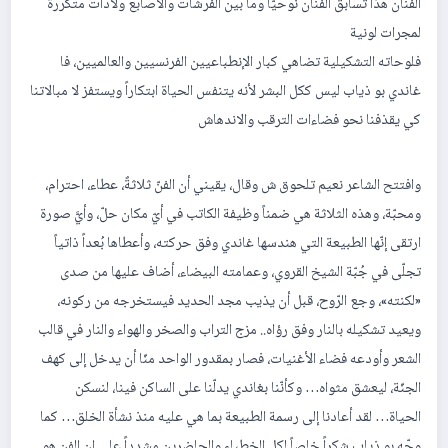
الفنان هذا تسابق الفنان نوحيّاً وما بين الفُرْشات والأصابع ولادات متكررة
لمجرات لونية
فلوحاته التشكيلية تضاهي كبار الإنطباعيين الفرنسيين والعالميين، فا
غاندي بو ذياب ليس ككل البشر لأنه يتنفس الحياة ابتكاراً ويستفز لا مبالاتنا
كي يقذفنا نحو فضاءات الترقب والاندهاش
وافتتح الشاعر نعيم تلحوق ش وقال، يقيني أن الفنّ ثلاثةٌ، عطاء، احترام،
ومحبّة، وهذه الثلاثة هي ضمناً وظيفة الكاتب في أيّ مكان حلّ، وأيَّ صورة
ارتقى إنّها الطبيعة التي هندسها غاندي وفق حركته، وأعطاها بُعداً ذاتياً
تجلّى في جُبّة الشيخ القروي، وعمامته البيضاء، أضاف عليها من صدى
«لكنته»، وجع الرّوح، قبل أن يذيب مجد الحديد فيستخرجه من ركونه،
ويعيد تشكيله بالنار وفق رؤاه.. مزج التراب والصخر والهواء والنار في قالب
الشعر وأودعه فضاء الأغنيات، فصار بمقدور الواحد منّا أن يدخل إلى كهف
الجنّة، ليعشق مثواه… وكأنّنا بغاندي يدلّنا على الساكن فينا، لنسكن
الحياة… لقد أعادنا إلى رسمة الطبيعة بما هي عليه منذ نشأة الخلق… كما
وجّه بو ذياب شكراً خاصاً لكل الخطباء والحاضرين مشدداً على ان الفن هو