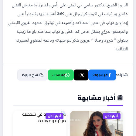
الدروز الشيخ الدكتور سامي ابي المنى على رأس وفد بزيارة معرض الفنان
غاندي بو ذياب في الاونسكو وجال على كافة أعماله الزيتية مثنياً على
إبداع بو ذياب في شتى المحالات وأهميته في توثيق المشهد القروي اللبناني
والمجتمع الدرزي بشكل خاص كما خصّ بو ذياب سماحته بلوحة زيتية
بعنوان ” شرود وصلا ” عربون شكر لتوجيهاته ودعمه المعنوي لمسيرته
الثقافية
شارك:
فيسبوك
X
واتساب
نسخ الرابط
📰 أخبار مشابهة
أخبار الفن
أخبار الفن