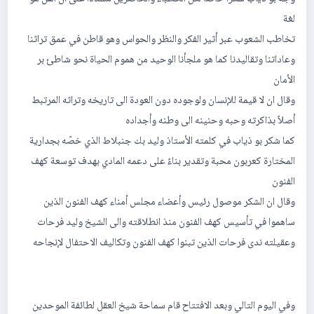
لغة
تخاطب الشعوب عبر أثير الفكر والنظر والحواس وهو قاطن في عمق تراثنا
وعاداتنا وتقاليدنا كما هو ملجأنا الوحيد من هموم الحياة نحو شاطئ بر
الأمان
وقال ان لا قيمة للإنسان ولوجوده دون العودة الى تاريخه وتراثه المرتبط
أصلاً بذاكرته وحبه وحنينه الى وطنه وأجداده
كما شكر بو ذياب في كلمته الأستاذ وليد بك جنبلاط الذي خصّه بجدارية
المختارة كعربون محبة وتقدير بناءً على دعمه المادي بهدف توسعة كهف
الفنون
وقال ان الشكر موصول رئيس وأعضاء مجلس أمناء كهف الفنون الذين
ساهموا في تأسيس كهف الفنون منذ انطلاقته والى الشيخ وليد فرحات
وعقيلته ندى فرحات الذين تبنوا كهف الفنون وتكاليف الاحتفال لإنجاحه
وفي اليوم التالي وبعد الافتتاح قام سماحة شيخ العقل لطائفة الموحدين