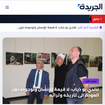
خطي
لى
لمحتوى
⚡ عاجل
🏠 الرئيسية
›
أخبار الفن
›
غاندي بو ذياب: لا قيمة للإنسان ولوجوده دون…
أخبار الفن
غاندي بو ذياب: لا قيمة للإنسان ولوجوده دون
العودة الى تاريخه وتراثه