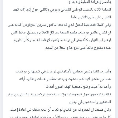
بالصبر والإرادة الصلبة والابداع
البداية كانت بالنشيد الوطني اللبناني وعرض وثائقي حول إنجازات كهف
الفنون على مدى ثلاثون عاماً
وفي كلمة افتتاحية الحفل الذي قدمته الدكتور نسرين الحرفوش أكدت على
ان الفنان غاندي بو ذياب يكسر العتمة بحرائق الأفكار، ويتسلق حائط الليل
ليعبر الى النهار ، كأنّه وهو في نومه ما يكفيه لإيقاظ العالم. وكأن التاريخ
عنده مفتوح دائماً على مروحة واسعة من المجد.
وأشارت نائبة رئيس مجلس الأمناء ندى فرحات في كلمتها ان بو ذياب
عصامي عاشق لابداعه، متشبّث ببيئته، مقدّس لعادات وتقاليد أبائه
وأجداده ًحيث وضع لجمعية كهف الفنون أهدافا
ثقافية تتمحور حول قيم وطنية وإنسانية محضة، كحيوية التفاعل بين سائر
المثقفين والمبدعين في لبنان,
وقال مسعد ان المعروف عن غاندي بو ذياب أن لديه شغف في اعادة إحياء
كل ما هو مهمل ومتروك ومرمي، متسائلاً ما سرّ هذه العلاقة الحميمية بينه