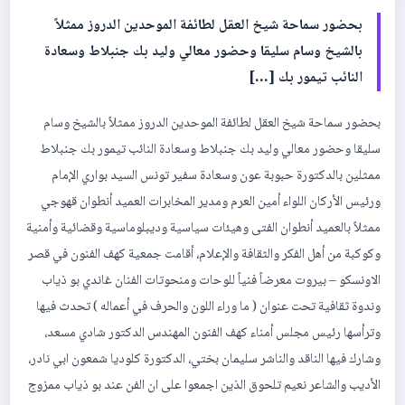
بحضور سماحة شيخ العقل لطائفة الموحدين الدروز ممثلاً
بالشيخ وسام سليقا وحضور معالي وليد بك جنبلاط وسعادة
النائب تيمور بك […]
بحضور سماحة شيخ العقل لطائفة الموحدين الدروز ممثلاً بالشيخ وسام
سليقا وحضور معالي وليد بك جنبلاط وسعادة النائب تيمور بك جنبلاط
ممثلين بالدكتورة حبوبة عون وسعادة سفير تونس السيد بواري الإمام
ورئيس الأركان اللواء أمين العرم ومدير المخابرات العميد أنطوان قهوجي
ممثلاً بالعميد أنطوان الفتى وهيئات سياسية وديبلوماسية وقضائية وأمنية
وكوكبة من أهل الفكر والثقافة والإعلام، أقامت جمعية كهف الفنون في قصر
الاونسكو – بيروت معرضاً فنياً للوحات ومنحوتات الفنان غاندي بو ذياب
وندوة ثقافية تحت عنوان ( ما وراء اللون والحرف في أعماله ) تحدث فيها
وترأسها رئيس مجلس أمناء كهف الفنون المهندس الدكتور شادي مسعد،
وشارك فيها الناقد والناشر سليمان بختي، الدكتورة كلوديا شمعون ابي نادر،
الأديب والشاعر نعيم تلحوق الذين اجمعوا على ان الفن عند بو ذياب ممزوج