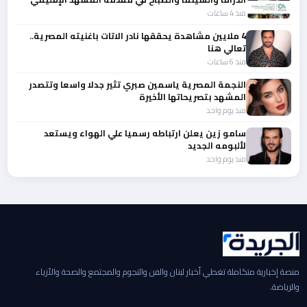
منذ 4 ساعات
4 ملايين مشاهدة يحققها نادر الاتات باغنيته المصرية..
تعالي هنا
منذ 6 ساعات
النجمة المصرية ياسمين صبري تثير جدلا واسعا وتتصدر
المشهد بتصريحاتها الأخيرة
منذ يوم واحد
سامو زين يعلن ارتباطه رسميا علي الهواء ويستعد
لألبومه الجديد
منذ يوم واحد
منصة إخبارية متكاملة تغطي أخبار لبنان والفن والنجوم والمجتمع والصحة والأزياء
والرياضة.