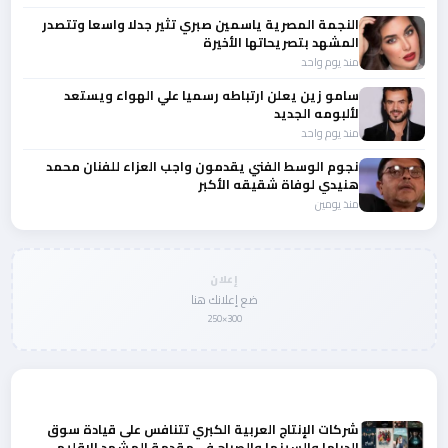
النجمة المصرية ياسمين صبري تثير جدلا واسعا وتتصدر
المشهد بتصريحاتها الأخيرة
منذ يوم واحد
سامو زين يعلن ارتباطه رسميا علي الهواء ويستعد
لألبومه الجديد
منذ يوم واحد
نجوم الوسط الفني يقدمون واجب العزاء للفنان محمد
هنيدي لوفاة شقيقه الأكبر
منذ يومين
إعلان
ضع إعلانك هنا
300×250
المزيد من أخبار الفن
شركات الإنتاج العربية الكبري تتنافس على قيادة سوق
الدراما والسينما والصباح في مقدمة المشهد الإقليمي