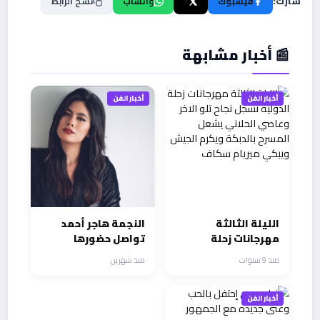
شارك:
فيسبوك
X
واتساب
نسخ الرابط
📰 أخبار مشابهة
أخبار الفن
أخبار الفن
الليلة الثالثة
النجمة هاجر أحمد
مهرجانات زحلة
تواصل حضورها
الدولية تسجل نجاح
ونشاطها الفني دراما
منذ 9 سنوات
منذ شهرين
تلو الاخر وعاصي
وسينما بنجاح كبير
الحلاني يشعل
المسرح بالدبكة
أخبار الفن
ويكرم الجيش ويبكي