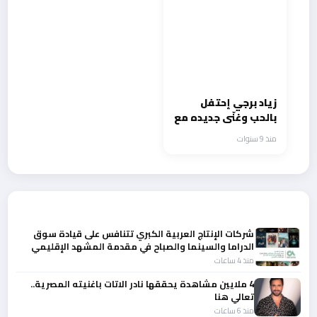
ميريام سكاف
زياد برجي إحتفل
بالحب وغنّى جديده مع
الجمهور
منذ 9 سنوات
أحدث الأخبار
شركات الإنتاج العربية الكبري تتنافس على قيادة سوق
الدراما والسينما والصباح في مقدمة المشهد الإقليمي
منذ 4 ساعات
4 ملايين مشاهدة يحققها نادر الاتات باغنيته المصرية..
تعالي هنا
منذ 6 ساعات