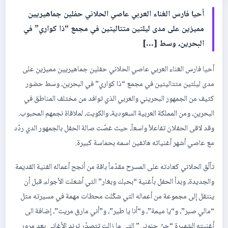
أحيا فارس الغناء العربي عاصي الحلاني حفلين جماهيريين
مميزين على مدى ليلتين متتاليتين في مجمع “ذا كواري” في
البحرين، وسط […]
أحيا فارس الغناء العربي عاصي الحلاني حفلين جماهيريين مميزين على
مدى ليلتين متتاليتين في مجمع “ذا كواري” في البحرين، وسط حضور
كثيف من الجمهور البحريني والعربي الذي توافد من مختلف المناطق في
البحرين، ومن المملكة العربية السعودية، والكويت، لملاقاة نجمهم المحبوب.
وقد لاقى الحفلان تفاعلاً واسعاً، حيث غصّت صالة الحفل بالجمهور الدي ردّد
مع عاصي أشهر أغنياته هاتفين اسمه بحماسة كبيرة.
تألّق الحلاني كعادته على المسرح مقدّماً باقة من أنجح أعماله الفنية القديمة
والجديدة، وبدأ الحفل بأغنية “بحبك وبغار” التي أشعلت الأجواء، قبل أن
ينتقل إلى مجموعة من أعماله التي شكّلت محطات مهمة في مسيرته مثل
“مالي صبر”، و“يا ميمة”، و“أنا يا طير”، و”أني مارق مريت”، إضافة الى
أغنيته الشهيرة “جنّ جنوني” التي ما زالت تتصدّر ترند الأغاني بعد مرور