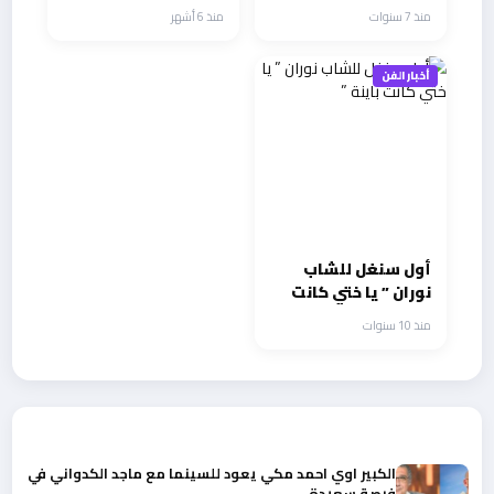
بكونكورد السلام
رمضان
منذ 7 سنوات
منذ 6 أشهر
القاهرة
أخبار الفن
أول سنغل للشاب
نوران ” يا ختي كانت
باينة ”
منذ 10 سنوات
أحدث الأخبار
الكبير اوي احمد مكي يعود للسينما مع ماجد الكدواني في
فرصة سعيدة