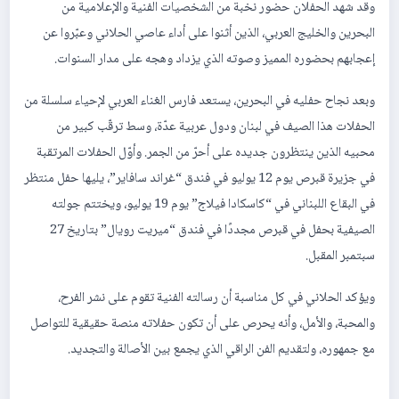
وقد شهد الحفلان حضور نخبة من الشخصيات الفنية والإعلامية من
البحرين والخليج العربي، الذين أثنوا على أداء عاصي الحلاني وعبّروا عن
إعجابهم بحضوره المميز وصوته الذي يزداد وهجه على مدار السنوات.
وبعد نجاح حفليه في البحرين، يستعد فارس الغناء العربي لإحياء سلسلة من
الحفلات هذا الصيف في لبنان ودول عربية عدّة، وسط ترقّب كبير من
محبيه الذين ينتظرون جديده على أحرّ من الجمر. وأوّل الحفلات المرتقبة
في جزيرة قبرص يوم 12 يوليو في فندق “غراند سافاير”، يليها حفل منتظر
في البقاع اللبناني في “كاسكادا فيلاج” يوم 19 يوليو، ويختتم جولته
الصيفية بحفل في قبرص مجددًا في فندق “ميريت رويال” بتاريخ 27
سبتمبر المقبل.
ويؤكد الحلاني في كل مناسبة أن رسالته الفنية تقوم على نشر الفرح،
والمحبة، والأمل، وأنه يحرص على أن تكون حفلاته منصة حقيقية للتواصل
مع جمهوره، ولتقديم الفن الراقي الذي يجمع بين الأصالة والتجديد.