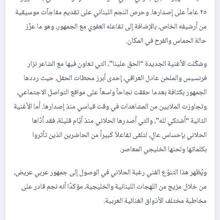
٢٥ عاماً على إصدارها. وحرص النجم اللبناني على تقديم مفاجآت موسيقية
من أرشيفه الخاص، بالإضافة إلى تفاعله العفوي مع الجمهور، وهو ما عزّز
حالة الحماس والفرح في المكان.
وشكّلت الأغنية الجديدة “الحق علينا”، التي تعاون فيها مع الشاعر نزار
فرنسيس والملحن عادل العراقي، إحدى أبرز محطات الحفل، حيث رددها
الجمهور بكثافة بعدما حققت نجاحاً واسعاً على مواقع التواصل الاجتماعي،
وتجاوزت الملايين من المشاهدات في وقت قياسي منذ إصدارها. أما الأغنية
الثانية “أشتكي لله”، والتي أصدرها الحلاني منذ أيّام قليلة، فقد أدّاها
الحلاني بإحساس عالٍ، لتلقى تفاعلاً كبيراً من الحاضرين الذين تأثروا
بكلماتها ولحنها الخليجي المعاصر.
ويُظهر هذا التنوّع الفني رغبة الحلاني في الوصول إلى جمهور عربي عريض،
من خلال مزيج من اللهجات اللبنانية والخليجية، مؤكدًا أنه نجم قادر على
مخاطبة مختلف الأذواق الغنائية العربية.