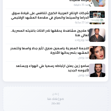
منذ 35 دقيقة
شركات الإنتاج العربية الكبري تتنافس على قيادة سوق
الدراما والسينما والصباح في مقدمة المشهد الإقليمي
منذ 23 ساعة
4 ملايين مشاهدة يحققها نادر الاتات باغنيته المصرية..
تعالي هنا
منذ يوم واحد
النجمة المصرية ياسمين صبري تثير جدلا واسعا وتتصدر
المشهد بتصريحاتها الأخيرة
منذ يومين
سامو زين يعلن ارتباطه رسميا علي الهواء ويستعد
لألبومه الجديد
منذ يومين
إعلان
ضع إعلانك هنا
300×250