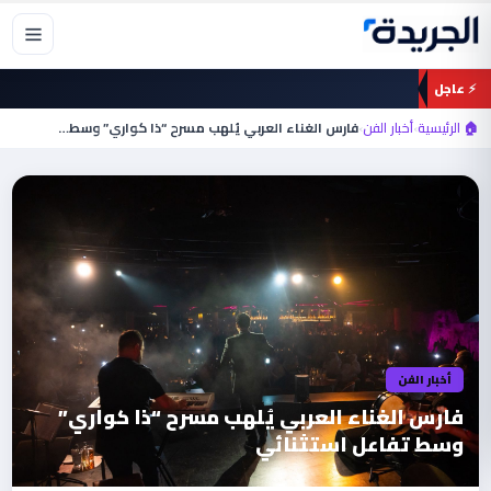
خطي
لى
لمحتوى
⚡ عاجل
🏠 الرئيسية
›
أخبار الفن
›
فارس الغناء العربي يُلهب مسرح “ذا كواري” وسط…
أخبار الفن
فارس الغناء العربي يُلهب مسرح “ذا كواري”
وسط تفاعل استثنائي