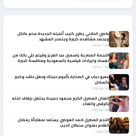
عجرم
أحدث الأخبار
عاصي الحلاني يطرح كليب أغنيته الجديدة سلم عالكل
ويحصد مشاهده كبيرة ويتصدر المشهد
منذ 5 ساعات
النجمة المصرية ياسمين عبد العزيز وفيلم خلي بالك من
نفسك وايرادات قياسية بالسعودية ومنافسة كبيرة
منذ 7 ساعات
عمرو دياب في الصدارة بألبوم حبيتك وحفل حاشد وكبير
بالساحل
منذ يوم واحد
الفنان المصري الكبير محمود حميدة يحتفل بزفاف ابنته
بالرقص والغناء
منذ يوم واحد
النجم المصري احمد العوضي يستعد لمفاجأة رمضان
القادم بعنوان سلطان الديب
منذ يومين