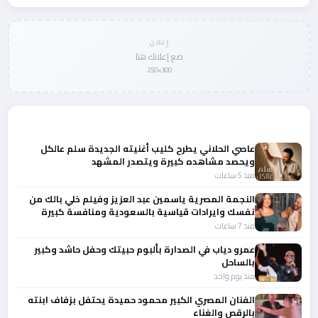
إعلان
ضع إعلانك هنا
300×250
المزيد من أخبار الفن
عاصي الحلاني يطرح كليب أغنيته الجديدة سلم عالكل
ويحصد مشاهده كبيرة ويتصدر المشهد
منذ 5 ساعات
النجمة المصرية ياسمين عبد العزيز وفيلم خلي بالك من
نفسك وايرادات قياسية بالسعودية ومنافسة كبيرة
منذ 7 ساعات
عمرو دياب في الصدارة بألبوم حبيتك وحفل حاشد وكبير
بالساحل
منذ يوم واحد
الفنان المصري الكبير محمود حميدة يحتفل بزفاف ابنته
بالرقص والغناء