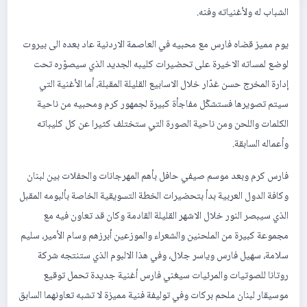
الشباب له ولأغنياته وفنه.
يوم مميز قضاه فارس مع محبيه في العاصمة الاردنية عاد بعده الى بيروت
لوضع لمساته الاخيرة على تحضيرات كليبه الجديد الذي سيصوّره تحت
إدارة المخرج حسن غدّار خلال الاسابيع القليلة المقبلة، أما الأغنية التي
سيتم تصويرها فستشكّل مفاجأة كبيرة لجمهور كرم ومحبيه من ناحية
الكلمات واللحن ومن ناحية الصورة التي ستختلف كثيرا عن كل كليباته
وأعماله السابقة.
فارس كرم وبعد موسم صيفي حافل بأهم المهرجانات والحفلات بين لبنان
وكافة الدول العربية بدأ بتحضيرات الخطة التسويقية الخاصة بألبومه المقبل
الذي سيبصر النور خلال الاشهر القليلة القادمة وكان قد تعاون فيه مع
مجموعة كبيرة من الملحنين والشعراء والموزعين أبرزهم وسام الأمير، سليم
سلامة، سهيل فارس وياسر جلال، وفي هذا الالبوم الذي ستنتجه شركة
روتانا للصوتيات والمرئيات سيغني فارس أغنية جديدة تحمل توقيع
موسيقار لبنان ملحم بركات وفي توليفة فنية مميزة لا تشبه تعاونهما السابق