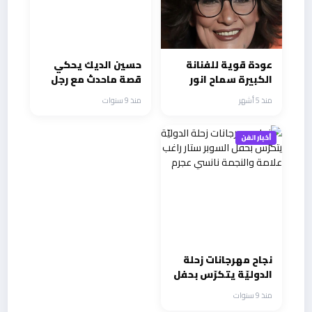
عودة قوية للفنانة
حسين الديك يحكي
الكبيرة سماح انور
قصة ماحدث مع رجل
للدراما الرمضانية في
امن بمطار بيروت
منذ 5 أشهر
منذ 9 سنوات
حكاية نرجس وعرض
وطلب
أخبار الفن
نجاح مهرجانات زحلة
الدوليّة يتكرّس بحفل
السوبر ستار راغب
منذ 9 سنوات
علامة والنجمة نانسي