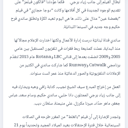
أبطال الفيلم إلى جانب زياد برجي. فكما عوّدتنا “فالكون فيلمز” على
تقديم الوجوه الجديدة في كل أفلامها وكانت “دوجا حجازي” في فيلم
“بغمضة عين” مثال على ذلك، ها هي اليوم تعيد الكرّة وتطلق ساندي فرح
حكيم وجه جديد في السينما اللبنانيّة.
ساندي فتاة لبنانيّة درست إدارة الأعمال ولكنها اختارت الإعلام مجالاً لها
منذ البداية، عملت كمذيعة ربط فقرات في تلفزيون المستقبل بين عامي
2005 و2009 انضمّت بعدها إلى قناتي LBC وRotana عام 2015 لتقدّم
برنامجي Catwalk وRunway كما شاركت ساندي في الكثير من
الإعلانات التلفزيونيّة والصور الدعائيّة منذ عمر الست سنوات.
العمل من إخراج المبدع سيف الشيخ نجيب، كتابة رافي وهبه ويشارك فيه
إلى جانب زياد برجي الممثلون، دانا حلبي، ساندي حكيم، وسام سعد، عباس
جعفر، ماهر حدّاد، ميرنا مكرزل، علي منيمنة، سلطان ديب.
وتجدر الإشارة إلى أن فيلم “بالغلط” من المقرر طرحه في الصالات
السينمائية خلال فترة الإحتفالات بعيد الميلاد المجيد وتحديداً يوم 21