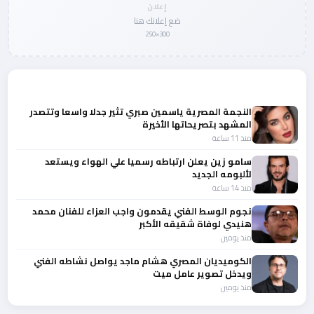
إعلان
ضع إعلانك هنا
300×250
المزيد من أخبار الفن
النجمة المصرية ياسمين صبري تثير جدلا واسعا وتتصدر
المشهد بتصريحاتها الأخيرة
منذ 11 ساعة
سامو زين يعلن ارتباطه رسميا علي الهواء ويستعد
لألبومه الجديد
منذ 14 ساعة
نجوم الوسط الفني يقدمون واجب العزاء للفنان محمد
هنيدي لوفاة شقيقه الأكبر
منذ يومين
الكوميديان المصري هشام ماجد يواصل نشاطه الفني
ويدخل تصوير عامل ميت
منذ يومين