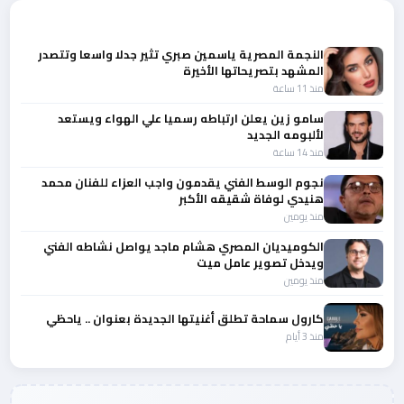
أحدث الأخبار
النجمة المصرية ياسمين صبري تثير جدلا واسعا وتتصدر
المشهد بتصريحاتها الأخيرة
منذ 11 ساعة
سامو زين يعلن ارتباطه رسميا علي الهواء ويستعد
لألبومه الجديد
منذ 14 ساعة
نجوم الوسط الفني يقدمون واجب العزاء للفنان محمد
هنيدي لوفاة شقيقه الأكبر
منذ يومين
الكوميديان المصري هشام ماجد يواصل نشاطه الفني
ويدخل تصوير عامل ميت
منذ يومين
كارول سماحة تطلق أغنيتها الجديدة بعنوان .. ياحظي
منذ 3 أيام