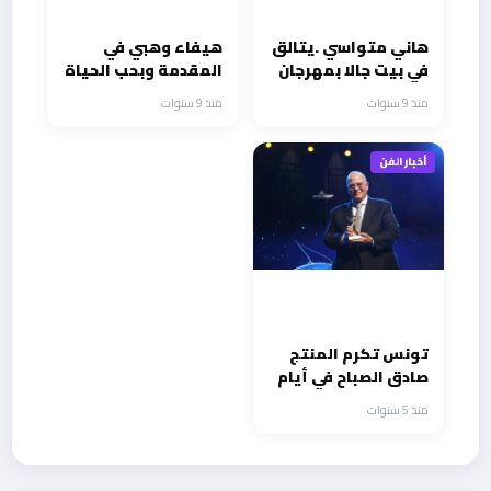
هاني متواسي .يتالق
هيفاء وهبي في
في بيت جالا بمهرجان
المقدمة وبحب الحياة
الفصح الاول
اولآ علي انغامي في
منذ 9 سنوات
منذ 9 سنوات
الوطن العربي
أخبار الفن
تونس تكرم المنتج
صادق الصباح في أيام
قرطاج السينمائية
منذ 5 سنوات