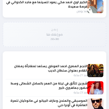
الكبير اوي احمد مكي يعود للسينما مع ماجد الكدواني في
فرصة سعيدة
منذ يومين
إعلان
ضع إعلانك هنا
300×250
المزيد من أخبار الفن
النجم المصري احمد العوضي يستعد لمفاجأة رمضان
القادم بعنوان سلطان الديب
منذ 21 ساعة
شيرين تتألق في ليلة من العمر بالساحل الشمالى وسط
حضور جماهيري كبير
منذ 23 ساعة
الموسيقي والملحن وعازف البيانو غي مانوكيان للمرة
العاشرة في أوبرا دبي