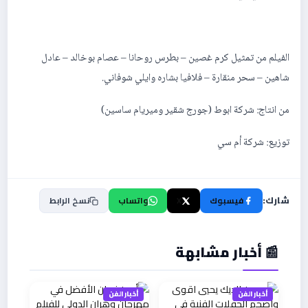
الفيلم من تمثيل كرم غصين – بطرس روحانا – عصام بوخالد – عادل
شاهين – سحر منقارة – فلافيا بشاره وايلي شوفاني.
من انتاج: شركة ابوط (جورج شقير وميريام ساسين)
توزيع: شركة أم سي
شارك:
فيسبوك
X
واتساب
نسخ الرابط
📰 أخبار مشابهة
أخبار الفن
أخبار الفن