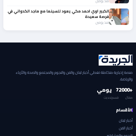
منذ يومين
الكبير اوي احمد مكي يعود للسينما مع ماجد الكدواني في
فرصة سعيدة
منذ يومين
منصة إخبارية متكاملة تغطي أخبار لبنان والفن والنجوم والمجتمع والصحة والأزياء
والرياضة.
+2000
7
يومي
مقال
قسم
تحديث
الأقسام
أخبار لبنان
أخبار الفن
النجوم والمشاهير