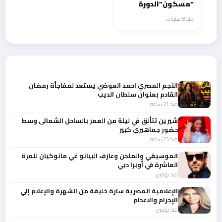
“مسكون”الدورة
الثالثة تُفتَتَحُ في عيد
منذ 8 سنوات
“هالوين” وتستضيف
سينمائيين عالميين
أحدث الأخبار
النجم المصري احمد العوضي يستعد لمفاجأة رمضان
القادم بعنوان سلطان الديب
منذ 21 ساعة
شيرين تتألق في ليلة من العمر بالساحل الشمالى وسط
حضور جماهيري كبير
منذ 23 ساعة
الموسيقي والملحن وعازف البيانو غي مانوكيان للمرة
العاشرة في أوبرا دبي
منذ يومين
الإعلامية المصرية سارة خليفة من الشهرة والإعلام إلي
الإجرام والاعدام
منذ يومين