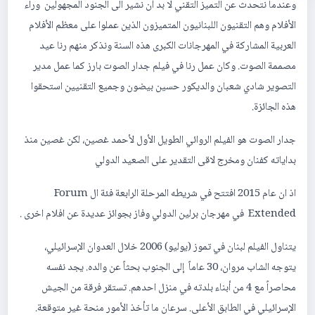
وعندما نتحدث عن التميز التقني لا بد أن نشير الى الجنود المجهولين وراء
الأفلام وهم التقنيون اللبنانيون المتميزون الذين عملوا على معظم الأفلام
العربية المشاركة في المهرجانات الكبرى هذه السنة ونذكر منهم رنا عيد
مصممة الصوت. وكان عمل رنا في فيلم جدار الصوت بارز كما عمل مدير
التصوير شادي شعبان والديكور حسين بيضون وجميع التقنيين استحقوا
هذه الجائزة.
جدار الصوت هو الفيلم الروائي الطويل الأول لأحمد غصين، لكن غصين منذ
بداياته كفنان ومخرج لاقى التقدير على الصعيد الدولي
اذ ان عام 2015 افتتح في شريطه المرحلة الرابعة فئة ال Forum
Extended في مهرجان برلين الدولي وفاز بجوائز عديدة عن افلام اخرى .
يتناول الفيلم لبنان في تموز (يوليو) 2006 خلال العدوان الإسرائيلي،
يتوجه الشاب مروان، 30 عاماً إلى الجنوب بحثاً عن والده. يجد نفسه
محاصراً مع 4 من أبناء بلدته في منزل احدهم. تستقر فرقة من الجيش
الإسرائيلي في الطابق الأعلى. سرعان ما تأخذ الأمور منحة غير متوقعة.