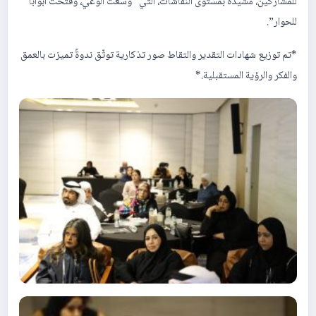
للمشاركين، مشيدةً بمستوى النقاشات، التي “وسّعت الوعي، وفتحت أبوابًا
للحوار”.
*تم توزيع شهادات التقدير والتقاط صور تذكارية توثّق ندوةً تميزت بالعمق
والفكر والرؤية المستقبلية.*