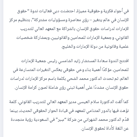
في أجواء فكرية وحقوقية مميزة، احتضنت دبي فعاليات ندوة “حقوق
الإنسان في عالم يتغير – رؤى معاصرة ومسؤوليات مشتركة”، بتنظيم مركز
الإمارات لدراسات حقوق الإنسان، بالشراكة مع المعهد العالي للتدريب
القانوني، وجمعية الإمارات للمحامين والقانونيين، وبمشاركة شخصيات
علمية وقانونية من دولة الإمارات والخليج.
افتتح الندوة سعادة المستشار زايد الشامسي رئيس جمعية الإمارات
للمحامين، مؤكدًا أهمية بناء وعي حقوقي يعكس التغيرات المتسارعة في
العالم. ثم تحدث الدكتور محمد الشحي بكلمة باسم مركز الإمارات لدراسات
حقوق الإنسان، مشددًا على أهمية تبني رؤى شاملة لصون كرامة الإنسان.
كما ألقت الدكتورة سلام العيسى مدير المعهد العالي للتدريب القانوني، كلمة
نوّهت فيها بالدور المتنامي للمعهد في قيادة الحوار الحقوقي الحديث، بينما
قدّم الدكتور محمد الشهراني من شركة “سِبر” في السعودية رؤية متجددة
عن اللغة كأداة لحقوق الإنسان.