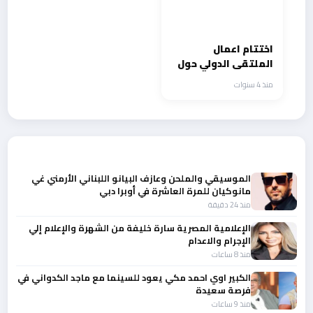
‎اختتام اعمال
الملتقى الدولي حول
مواقع التراث السوري
منذ 4 سنوات
المسجلة على لائحة
التراث العالمي في
اكسبو دبي ٢٠٢٠
أحدث الأخبار
الموسيقي والملحن وعازف البيانو اللبناني الأرمني غي
مانوكيان للمرة العاشرة في أوبرا دبي
منذ 24 دقيقة
الإعلامية المصرية سارة خليفة من الشهرة والإعلام إلي
الإجرام والاعدام
منذ 8 ساعات
الكبير اوي احمد مكي يعود للسينما مع ماجد الكدواني في
فرصة سعيدة
منذ 9 ساعات