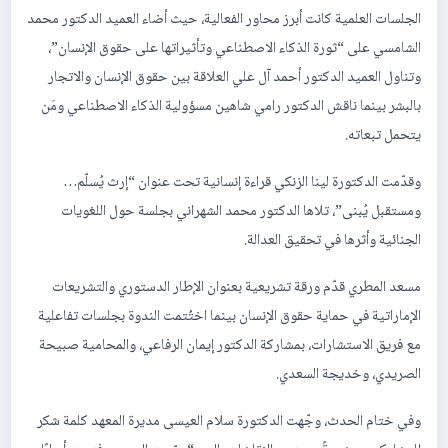
الجلسات العلمية كانت أبرز محاور الفعالية، حيث أضاء العميد الدكتور محمد
الشامسي على “ثورة الذكاء الاصطناعي وتأثيراتها على حقوق الإنسان”،
وتناول العميد الدكتور أحمد آل علي العلاقة بين حقوق الإنسان والاتجار
بالبشر بينما ناقش الدكتور رامي شاهين مسؤولية الذكاء الاصطناعي ومَن
يتحمل تبعاته.
وقدّمت الدكتورة لينا الزنكي قراءة إنسانية تحت عنوان “إرث يُسلّم…
ومستقبل يُبنى”، تلاها الدكتور محمد الشهراني بجلسة حول اللغويات
الجنائية وأثرها في تحقيق العدالة.
مسعد المطري قدّم ورقة تشريعية بعنوان الإطار الدستوري والتشريعات
الإماراتية في حماية حقوق الإنسان بينما اختُتمت الندوة بجلسات تفاعلية
مع فريق الاستشارات، بمشاركة الدكتور إيمان الرفاعي، والمحامية صبيحة
الصريدي، وخديجة السعدي.
وفي ختام الحدث، وجّهت الدكتورة سلام العيسى مديرة المعهد كلمة شكر