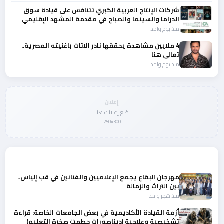
شركات الإنتاج العربية الكبري تتنافس على قيادة سوق
الدراما والسينما والصباح في مقدمة المشهد الإقليمي
منذ يوم واحد
4 ملايين مشاهدة يحققها نادر الاتات باغنيته المصرية..
تعالي هنا
منذ يوم واحد
إعلان
ضع إعلانك هنا
300×250
المزيد من أخبار الثقافة
مهرجان البقاع يجمع الإعلاميين والفنانين في قب إلياس..
بين التراث والزمالة
منذ شهر واحد
أزمة القيادة الأكاديمية في بعض الجامعات الخاصة: قراءة
تشخيصية وعلاجية (ديناصورات حطمت صخرة التعليم)