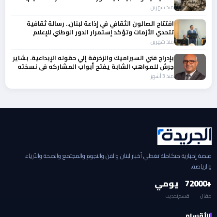
منذ شهرين
افتتاح الصالون الثقافي في إذاعة لبنان.. رسالة ثقافية
تتحدي الأزمات وتؤكد إستمرار الدور الوطني للإعلام
الرسمي
منذ شهرين
بإدراج فني السيراميك والزخرفة إلي حقوله الإبداعية. بشاير
جرش للمواهب الشابة يفتح أبواب المشاركه في نسخته
13
منذ 3 أشهر
منصة إخبارية متكاملة تغطي أخبار لبنان والفن والنجوم والمجتمع والصحة والأزياء
والرياضة.
+2000
7
يومي
مقال
قسم
تحديث
الأقسام