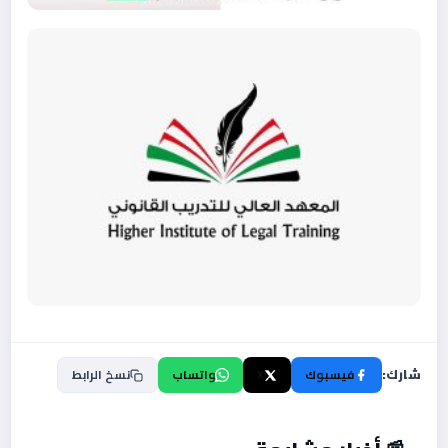
شارك:
فيسبوك
X
واتساب
نسخ الرابط