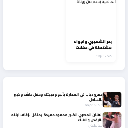
بدر الشعيبي واجواء
مشتعلة في حفلات
القرية العالمية بدعم
منذ 7 سنوات
من روتانا
أحدث الأخبار
عمرو دياب في الصدارة بألبوم حبيتك وحفل حاشد وكبير
بالساحل
منذ 53 دقيقة
الفنان المصري الكبير محمود حميدة يحتفل بزفاف ابنته
بالرقص والغناء
منذ ساعتين