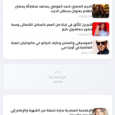
النجم المصري احمد العوضي يستعد لمفاجأة رمضان
القادم بعنوان سلطان الديب
منذ يوم واحد
شيرين تتألق في ليلة من العمر بالساحل الشمالى وسط
حضور جماهيري كبير
منذ يوم واحد
الموسيقي والملحن وعازف البيانو غي مانوكيان للمرة
العاشرة في أوبرا دبي
منذ يومين
إعلان
ضع إعلانك هنا
300×250
المزيد من أخبار النجوم والمشاهير
الإعلامية المصرية سارة خليفة من الشهرة والإعلام إلي
الإجرام والاعدام