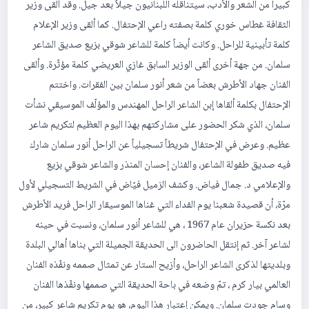
كبيراً من الشعر والأدب، سيتناقله اللبنانيون جيلاً بعد جيل. وقد ألقى وزير
الثقافة غطاس خوري كلمة بصفته راعي الإحتفال. كما ألقى وزير الإعلام
كلمة تأبينية للراحل. وكانت أيضاً كلمة للشاعر شوقي بزيع صديق الشاعر
سلمان. من جهة أخرى ألقى الوزير السابق غازي العريضي كلمة مؤثّرة. وألقى
الفنان جهاد الأطرش بعضاً من شعر أنور سلمان بين الفقرات. واختتم
الإحتفال بكلمة ألقاها إبن الشاعر الراحل المهندس والمؤلّف الموسيقي نشأت
سلمان، الذي شكر الحضور على مشاركتهم بهذا اليوم العظيم لتكريم شاعر
عظيم. وعرض في الإحتفال شريطاً تسجيلياً عن الراحل أنور سلمان شارك
فيه صديق طفولة الشاعر، والفنان إحسان المنذر والشاعر شوقي بزيع
والإعلامي د. جمال فياض. وكشف الزميل فيّاض في الشريط التسجيلي لأول
مرّة، أن قصيدة شعبنا يوم الفداء التي غناها الموسيقار الراحل فريد الأطرش
بعد نكسة حزيران عام 1967 ، هي للشاعر أنور سلمان، ونسبت في حينه
لشاعر آخر. ثم إنتقل الحاضرون الى الحديقة الجميلة التي بناها أهالي البلدة
وبلديتها لذكرى الشاعر الراحل، وأزيح الستار عن تمثال صممه ونفّذه الفنان
العالمي بيار كرم ، تمّ وضعه في باحة الحديقة التي صممها ونفّذها الفنان
وسام جودت سلمان. ويمكن إعتبار هذا اليوم، هو يوم تكريم شاعر كبير، من