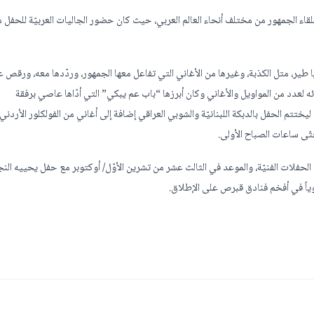
 الجمهور من مختلف أنحاء العالم العربي، حيث كان حضور الجاليات العربيّة للحفل ممي
ا يا طير، متل الكذبة، وغيرها من الأغاني التي تفاعل معها الجمهور، وردّدها معه، ورقص 
 لعدد من المواويل والأغاني وكان أبرزها “باب عم يبكي” التي أدّاها عاصي برفقة
تتم الحفل بالدبكة اللبنانيّة والشوبي العراقي إضافة إلى أغاني من الفولكلور الأردني،
تّى ساعات الصباح الأولى.
الحفلات الفنيّة، والموعد في الثالث عشر من تشرين الأوّل/ أوكتوبر مع حفل يحييه الن
وياً في أفخم فنادق قبرص على الإطلاق.