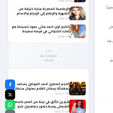
منذ يومين
ّزاً،
الإعلامية المصرية سارة خليفة من
الشهرة والإعلام إلي الإجرام والاعدام
منذ يومين
على
الكبير اوي احمد مكي يعود للسينما مع
ماجد الكدواني في فرصة سعيدة
منذ يومين
 فما
إعلان
ضع إعلانك هنا
جم
300×250
المزيد من أخبار الفن
النجم المصري احمد العوضي يستعد
لمفاجأة رمضان القادم بعنوان سلطان
الديب
منذ 21 ساعة
شيرين تتألق في ليلة من العمر بالساحل
الشمالى وسط حضور جماهيري كبير
منذ 23 ساعة