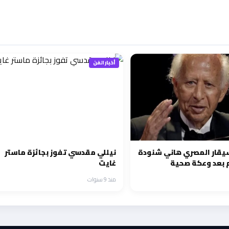
أخبار الفن
يقار المصري هاني شنودة
نيللي مقدسي تفوز بجائزة ماستر
م بعد وعكة صحية
غايت
منذ 9 سنوات