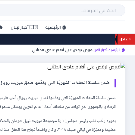
خطي
لى
بحث
لمحتوى
🏠 الرئيسية
🇱🇧 أخبار لبنان
🎭
⚡ عاجل
أخبار الفن
قبرص ترقص على أنغام عاصي 
🏠 الرئيسية
›
أخبار الفن
›
قبرص ترقص على أنغام عاصي الحلاّني
ضمن سلسلة الحفلات الشهريّة التي يقدّمها فندق ميريت رويال،
ضمن سلسلة الحفلات الشهريّة التي يقدّمها فندق ميريت رويال، أحيا فارس
الإطلاق بالجمهور الذي توافد من مختلف أنحاء العالم العربيّ وبشكل ملحو
بدوره رحّب نائب رئيس مجلس إدارة مجموعة ميريت نبيل شومان بالحلاّني قائ
مضيئة ومميّزة في ليالي صيف ٢٠١٨، وكان واضحاً نجاح هذا الحفل منذ لحظة الإعلان عنه حيث شهدنا إقبالاً كثيفاً في الحجوزات من قبل جمهور الحلاّني ومحبّيه”.