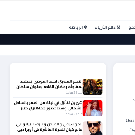
تمع
👗 عالم الأزياء
⚽ الرياضة
أحدث الأخبار
النجم المصري احمد العوضي يستعد
لمفاجأة رمضان القادم بعنوان سلطان
الديب
منذ 21 ساعة
ى
شيرين تتألق في ليلة من العمر بالساحل
الشمالى وسط حضور جماهيري كبير
منذ 23 ساعة
 نقطة
الموسيقي والملحن وعازف البيانو غي
مانوكيان للمرة العاشرة في أوبرا دبي