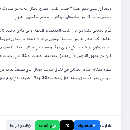
وبعد أن إعتلى نجم أغنية “حبيب القلب” مسرح الحفل أعرب عن سعادته بلقاء
وخصوصاً من الأردن، وفلسطين، والعراق، ومصر، والخليج العربي.
قدّم الحلاّني نخبة من أبرز أغانيه الجديدة والقديمة: واني مارق مرّيت، أن
أنغامها. كما أشعل الفارس حماسة الجمهور وإنتزع الآهات من صدورهم بآدائه
الساكسوفون، وغنّاها بشكل طربيّ مؤثّر وحصد من خلالها إعجاب الجمهور، ليخ
كان من جمهور الفارس إلاّ أن تفاعل معه بعقد حلقات الدبكة التي إمتدّت ح
سهرة مميّزة أحياها الحلّاني في فندق ميريت رويال الذي يستعدّ لمزيد من 
اللبنانيّ نادر الأتات ويسبقه حفل إنتخاب ملكة جمال الصيف الذي يُقام سن
شارك:
فيسبوك
X
واتساب
نسخ الرابط