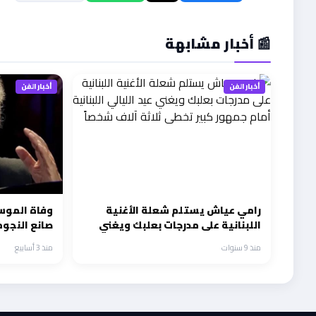
📰 أخبار مشابهة
أخبار الفن
أخبار الفن
رامي عياش يستلم شعلة الأغنية
وفاة الموس
اللبنانية على مدرجات بعلبك ويغني
صانع النجو
عيد الليالي اللبنانية أمام جمهور كبير
منذ 9 سنوات
منذ 3 أسابيع
تخطى ثلاثة آلاف شخصاً