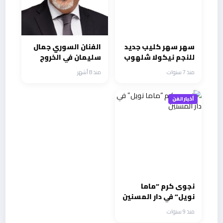
سهر سهر كليب جديد
الفنان السوري جمال
للنجم نيكولا شلهوب
سليمان في الخروج
إلي البئر وحشد كبير
منذ 7 سنوات
منذ 8 أشهر
من النجوم في رمضان
أخبار الفن
نجوى كرم “ماما
نويل” في دار المسنين
منذ 9 سنوات