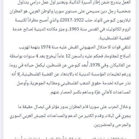
العمل يندرج ضمن إطار السيرة الذاتية، ويعتبر أول عمل درامي يتناول
شخصية رجل دين مسيحي على مستوى سوريا والوطن العربي، هو المطران
ايلاريون كبوجي (تولد حلب 1922-2017)، والذي أصبح مطراناً لكنيسة
الروم الكاثوليك في القدس سنة 1965، وجيّر مكانته الدينية لصالح خدمة
القضية الفلسطينية.
لتلقي قوات الاحتلال الصهيوني القبض عليه سنة 1974 بتهمة تهريب
السلاح للمقاومة، فحكم عليه بالسجن 12 عاماً ليخرج بعد 4 سنوات بواسطة
من الفاتيكان. وفي 1978، أُبعد كبوجي عن فلسطين، ليكمل حياته في روما.
ورغم تعليمات المؤسسة الدينية له بالابتعاد عن القضية الفلسطينية، إلا أنه
نذر حياته لخدمة حقوق الشعب الفلسطيني ومطالبه الجوهرية، وأوصل
المساعدات لأهالي غزّة وساهم بكسر الحصار عنهم.
وخلال الحرب على سوريا قام المطران بدور مؤثر في ايصال حقيقة ما
يجري في البلاد، وقدم الكثير من الدعم والمساعدات للجيش العربي السوري
والجرحى والمتضررين.