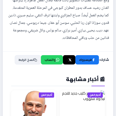
ومع انطلاقة عمليات التصوير باتت قائمة أبطال العمل جاهزة، إذ يترأسها
الفنان رشيد عساف بدور المطران كبوجي في المرحلة العمرية المتقدمة.
كما يضم العمل أيضاً: صباح الجزائري وابنتها ترف التقي، سليم صبري، نادين
قدور، سوزانا الوز، ربا الحلبي، سوسن أبو عفار، جيما دريوسي، جمال نصار،
عهد ديب، يحيى بيازي، أمير برازي، سالم بولس، وائل شريفي، ومجموعة
فنانين من حلب وباقي المحافظات.
شارك:
فيسبوك
X
واتساب
نسخ الرابط
📰 أخبار مشابهة
أخبار الفن
أخبار الفن