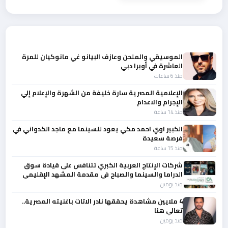
أحدث الأخبار
الموسيقي والملحن وعازف البيانو غي مانوكيان للمرة
العاشرة في أوبرا دبي
منذ 6 ساعات
الإعلامية المصرية سارة خليفة من الشهرة والإعلام إلي
الإجرام والاعدام
منذ 14 ساعة
الكبير اوي احمد مكي يعود للسينما مع ماجد الكدواني في
فرصة سعيدة
منذ 15 ساعة
شركات الإنتاج العربية الكبري تتنافس على قيادة سوق
الدراما والسينما والصباح في مقدمة المشهد الإقليمي
منذ يومين
4 ملايين مشاهدة يحققها نادر الاتات باغنيته المصرية..
تعالي هنا
منذ يومين