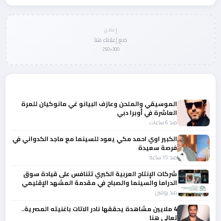
إعلان
ضع إعلانك هنا
300×250
المزيد من أخبار الفن
الموسيقي والملحن وعازف البيانو غي مانوكيان للمرة
العاشرة في أوبرا دبي
منذ 6 ساعات
الكبير اوي احمد مكي يعود للسينما مع ماجد الكدواني في
فرصة سعيدة
منذ 15 ساعة
شركات الإنتاج العربية الكبري تتنافس على قيادة سوق
الدراما والسينما والصباح في مقدمة المشهد الإقليمي
منذ يومين
4 ملايين مشاهدة يحققها نادر الاتات باغنيته المصرية..
تعالي هنا