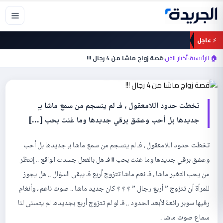
خطي
لى
لمحتوى
⚡ عاجل
أخبار الفن
🏠 الرئيسية
›
أخبار الفن
›
قصة زواج ماشا من 4 رجال !!!
قصة زواج ماشا من 4 رجال !!!
تخطت حدود اللامعقول ، فـ لم ينسجم من سمع ماشا بـِ
جديدها بل أحب وعشق برقي جديدها وما غنت بحب […]
تخطت حدود اللامعقول ، فـ لم ينسجم من سمع ماشا بـِ جديدها بل أحب
وعشق برقي جديدها وما غنت بحب !! فـ هل بالفعل جسدت الواقع .. إنتظر
من يحب التغير ماشا ، فـ نعم ماشا تتزوج أربع فـ يبقى السؤال .. هل يجوز
للمرأة أن تتزوج ” أربع رجال ” ؟ ؟ ؟ كان جديد ماشا .. صوت ناعم ، وأنغام
رقيها سوبر رائعة لأبعد الحدود .. فـ لو لم تتزوج أربع بجديدها لم يتسنى لنا
سماع صوت ماشا .