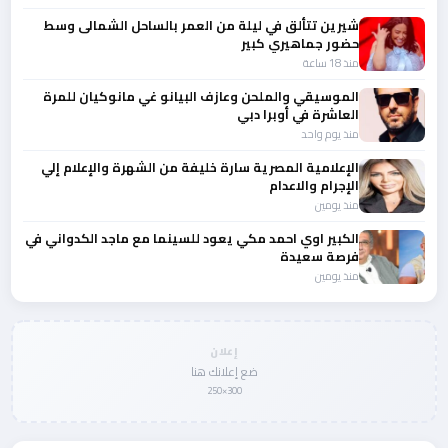
شيرين تتألق في ليلة من العمر بالساحل الشمالى وسط
حضور جماهيري كبير
منذ 18 ساعة
الموسيقي والملحن وعازف البيانو غي مانوكيان للمرة
العاشرة في أوبرا دبي
منذ يوم واحد
الإعلامية المصرية سارة خليفة من الشهرة والإعلام إلي
الإجرام والاعدام
منذ يومين
الكبير اوي احمد مكي يعود للسينما مع ماجد الكدواني في
فرصة سعيدة
منذ يومين
إعلان
ضع إعلانك هنا
300×250