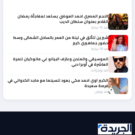
المزيد من أخبار الفن
النجم المصري احمد العوضي يستعد لمفاجأة رمضان
القادم بعنوان سلطان الديب
منذ 16 ساعة
شيرين تتألق في ليلة من العمر بالساحل الشمالى وسط
حضور جماهيري كبير
منذ 18 ساعة
الموسيقي والملحن وعازف البيانو غي مانوكيان للمرة
العاشرة في أوبرا دبي
منذ يوم واحد
الكبير اوي احمد مكي يعود للسينما مع ماجد الكدواني في
فرصة سعيدة
منذ يومين