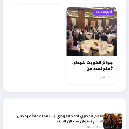
الكليبات
أخبار الثقافة
جوائز الكويت للإبداع،
تُمنح لعدد من
الإعلاميين والفنانين
منذ سنتين
العرب ومنهم حسام
موافي ومنذر رياحنه
وجمال فياض وبركات
الوقيّان
أحدث الأخبار
النجم المصري احمد العوضي يستعد لمفاجأة رمضان
القادم بعنوان سلطان الديب
منذ 16 ساعة