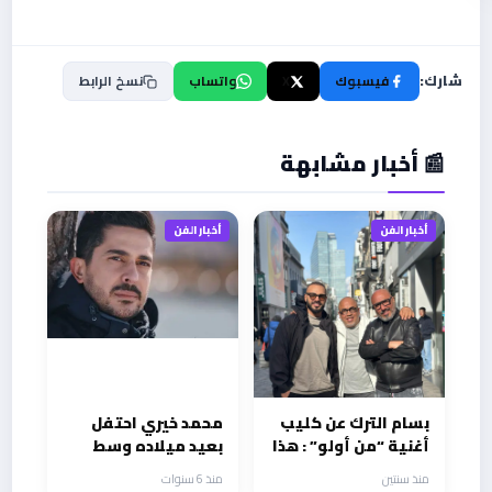
شارك:
فيسبوك
X
واتساب
نسخ الرابط
📰 أخبار مشابهة
أخبار الفن
أخبار الفن
بسام الترك عن كليب
محمد خيري احتفل
أغنية “من أولو” : هذا
بعيد ميلاده وسط
الكليب لا يشبه بقية
عائلته
منذ سنتين
منذ 6 سنوات