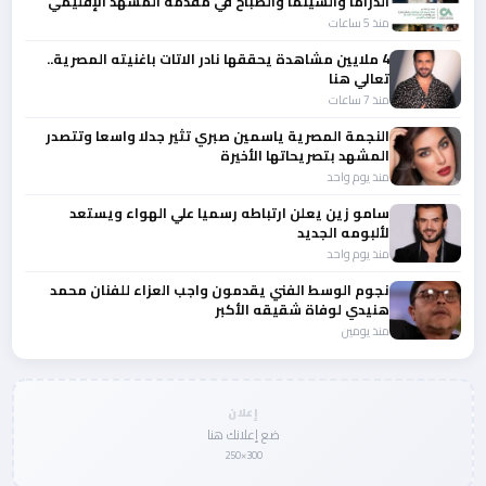
الدراما والسينما والصباح في مقدمة المشهد الإقليمي
منذ 5 ساعات
4 ملايين مشاهدة يحققها نادر الاتات باغنيته المصرية..
تعالي هنا
منذ 7 ساعات
النجمة المصرية ياسمين صبري تثير جدلا واسعا وتتصدر
المشهد بتصريحاتها الأخيرة
منذ يوم واحد
سامو زين يعلن ارتباطه رسميا علي الهواء ويستعد
لألبومه الجديد
منذ يوم واحد
نجوم الوسط الفني يقدمون واجب العزاء للفنان محمد
هنيدي لوفاة شقيقه الأكبر
منذ يومين
إعلان
ضع إعلانك هنا
300×250