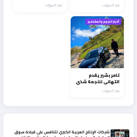
انتهاء هوس
منذ 9 سنوات
منذ 6 سنوات
أخبار النجوم والمشاهير
تامر بشير يقدم
التهاني للنجمة شذي
باغنيتها الجديدة
منذ 5 سنوات
مقلوبة حياتي
أحدث الأخبار
شركات الإنتاج العربية الكبري تتنافس على قيادة سوق