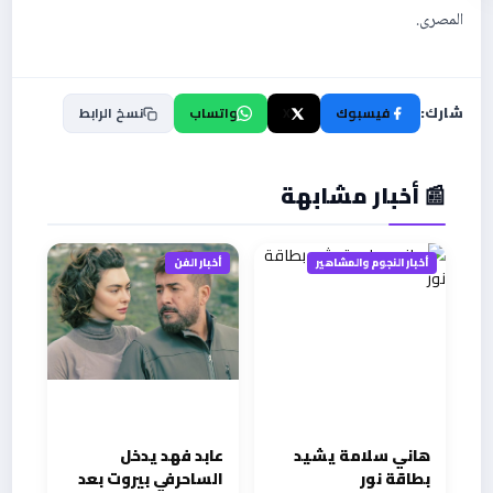
المصرى.
شارك:
فيسبوك
X
واتساب
نسخ الرابط
📰 أخبار مشابهة
أخبار النجوم والمشاهير
أخبار الفن
هاني سلامة يشيد
عابد فهد يدخل
بطاقة نور
الساحرفي بيروت بعد