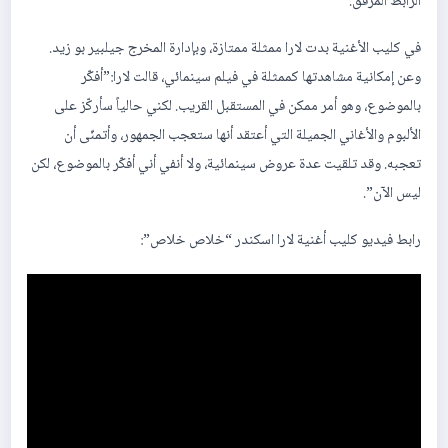
الرابط المرفق.
في كليب الأغنية بدت لارا ممثلة ممتازة، وبإدارة المخرج جيلبير بو زيد.
وعن إمكانية مشاهدتها كممثلة في فيلم سينمائي، قالت لارا:”أفكّر
بالموضوع، وهو أمر ممكن في المستقبل القريب. لكني حالياً سأركّز على
الألبوم والأغاني الجميلة التي أعتقد أنها ستعجب الجمهور، وأتمنّى أن
تعجبه. وقد تلقيت عدة عروض سينمائية، ولا أنفي أني أفكّر بالموضوع، لكن
ليس الآن”.
رابط فيديو كليب أغنية لارا اسكندر “خلاص خلاص”: