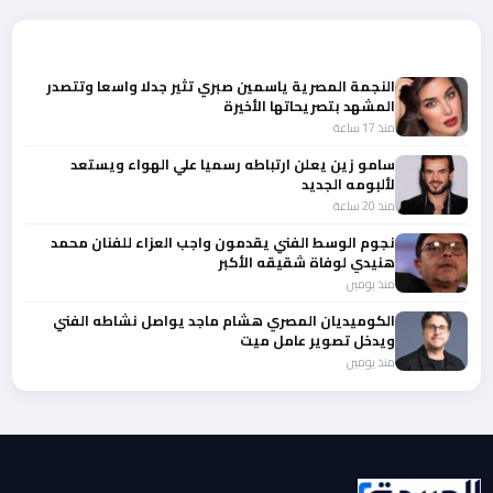
المزيد من أخبار الفن
النجمة المصرية ياسمين صبري تثير جدلا واسعا وتتصدر
المشهد بتصريحاتها الأخيرة
منذ 17 ساعة
سامو زين يعلن ارتباطه رسميا علي الهواء ويستعد
لألبومه الجديد
منذ 20 ساعة
نجوم الوسط الفني يقدمون واجب العزاء للفنان محمد
هنيدي لوفاة شقيقه الأكبر
منذ يومين
الكوميديان المصري هشام ماجد يواصل نشاطه الفني
ويدخل تصوير عامل ميت
منذ يومين