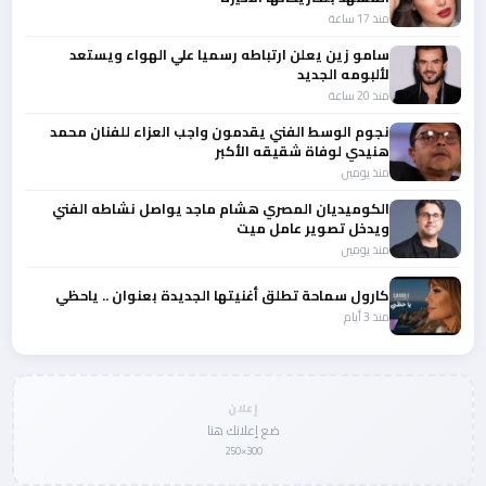
منذ 17 ساعة
سامو زين يعلن ارتباطه رسميا علي الهواء ويستعد
لألبومه الجديد
منذ 20 ساعة
نجوم الوسط الفني يقدمون واجب العزاء للفنان محمد
هنيدي لوفاة شقيقه الأكبر
منذ يومين
الكوميديان المصري هشام ماجد يواصل نشاطه الفني
ويدخل تصوير عامل ميت
منذ يومين
كارول سماحة تطلق أغنيتها الجديدة بعنوان .. ياحظي
منذ 3 أيام
إعلان
ضع إعلانك هنا
300×250