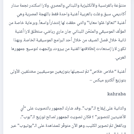
متنوّعة بالفرنسية والأنكليزية واللبناني والمصري. ولارا اسكندر نجمة ستار
أكاديمي، سبق وغنّت بالعربية أغنية واحدة فقط باللهجة المصرية وهي
أغنية “تعالوا غنّوا معايا” والتي حققت لها إنتشاراً واسعاً. وبرعاية خاصة من
المؤلّف الموسيقي والملحّن اللبناني جان ماري رياشي، ستطلق لارا أغنية
ثانية خلال فصل الصيف من خلال أحد البرامج الموسيقية الخاصة. وبهذا
تكون لارا إستعادت إنطلاقتها الفنية من بيروت، وإتجهت لتوسيع جمهورها
العربي.
أغنية “خلاص خلاص” تمّ تسجيلها بتوزيعين موسيقيين مختلفين، الأولى
بتوزيع ألكترو ميكس –
kahraba
والثانية على إيقاع الـ”بوب”. وقد شارك الجمهور بالتصويت على “أي
الأغنيتين للتصوير” ؟ فكان تصويت الجمهور لصالح توزيع الـ”بوب”،
وبالفعل تمّ تصوير الكليب، وهو الآن متوفّر للمشاهدة على الـ”يوتيوب” عبر