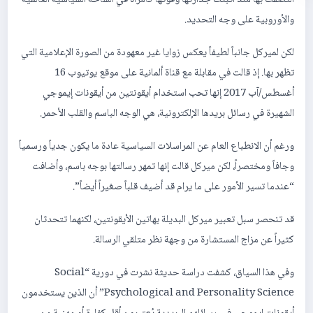
التصقت بها منذ أثبتت جدارتها وقوتها كامرأة في الساحة السياسية العالمية
والأوروبية على وجه التحديد.
لكن لميركل جانباً لطيفاً يعكس زوايا غير معهودة من الصورة الإعلامية التي
تظهر بها. إذ قالت في مقابلة مع قناة ألمانية على موقع يوتيوب 16
أغسطس/آب 2017 إنها تحب استخدام أيقونتين من أيقونات إيموجي
الشهيرة في رسائل بريدها الإلكترونية، هي الوجه الباسم والقلب الأحمر.
ورغم أن الانطباع العام عن المراسلات السياسية عادة ما يكون جدياً ورسمياً
وجافاً ومختصراً، لكن ميركل قالت إنها تمهر رسالتها بوجه باسم، وأضافت
“عندما تسير الأمور على ما يرام قد أضيف قلباً صغيراً أيضاً”.
قد تنحصر سبل تعبير ميركل البديلة بهاتين الأيقونتين، لكنهما تتحدثان
كثيراً عن مزاج المستشارة من وجهة نظر متلقي الرسالة.
وفي هذا السياق، كشفت دراسة حديثة نشرت في دورية “Social
Psychological and Personality Science” أن الذين يستخدمون