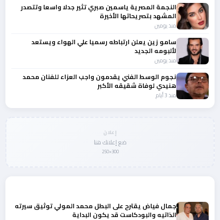
النجمة المصرية ياسمين صبري تثير جدلا واسعا وتتصدر
المشهد بتصريحاتها الأخيرة
منذ يومين
سامو زين يعلن ارتباطه رسميا علي الهواء ويستعد
لألبومه الجديد
منذ يومين
نجوم الوسط الفني يقدمون واجب العزاء للفنان محمد
هنيدي لوفاة شقيقه الأكبر
منذ 3 أيام
إعلان
ضع إعلانك هنا
300×250
المزيد من أخبار لبنان
جمال فياض يقترح على البطل محمد المولي توثيق سيرته
الذاتيه والبودكاست قد يكون البداية