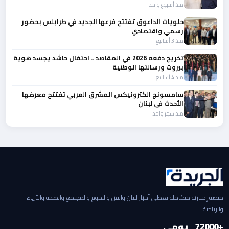
منذ أسبوع واحد
حلويات الداعوق تفتتح فرعها الجديد في طرابلس بحضور
رسمي واقتصادي
منذ 3 أسابيع
تخريج دفعه 2026 في المقاصد .. احتفال حاشد يجسد هوية
بيروت ورسالتها الوطنية
منذ 4 أسابيع
سامسونج الكترونيكس المشرق العربي تفتتح معرضها
الأحدث في لبنان
منذ شهر واحد
منصة إخبارية متكاملة تغطي أخبار لبنان والفن والنجوم والمجتمع والصحة والأزياء
والرياضة.
+2000
7
يومي