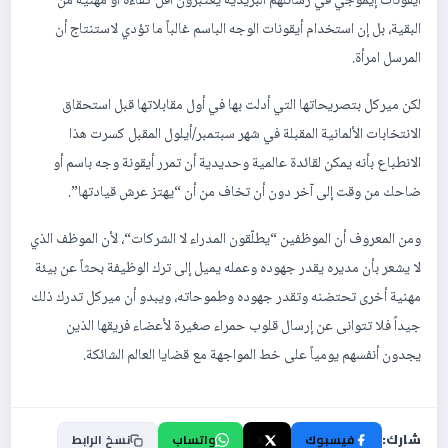
أيقونات إيموجي في رسائلهم البريدية يُعتبرون أقل كفاءة أو مهنية من
البقية، بل إن استخدام أيقونات الوجه الباسم غالباً ما تؤدي لاستنتاج أن
المرسل امرأة.
لكن ميركل بتصريحاتها التي أدلت بها في أول مقابلاتها قبل استحقاق
الانتخابات الألمانية المقبلة في شهر سبتمبر/أيلول المقبل كسرت هذا
الانطباع بأنه يمكن لقائدة عالمية وحديدية أن تمرر أيقونة وجه باسم أو
ضاحك من وقت إلى آخر دون أن تخاف من أن “يهتز عرش قيادتها”.
ومن المعروف أن الموظفين “يطلّقون المدراء لا الشركات“، لأن الموظف الذي
لا يشعر بأن مديره يقدر جهوده وعمله يميل إلى ترك الوظيفة بحثاً عن بيئة
مهنية أخرى تحتضنه وتقدر جهوده وطموحاته، ويبدو أن ميركل تدرك ذلك
جيداً فلا تتوانى عن إرسال قلوب حمراء صغيرة لأعضاء فريقها الذين
يجدون أنفسهم يومياً على خط المواجهة مع قضايا العالم الشائكة.
شارك:
فيسبوك
X
واتساب
نسخ الرابط