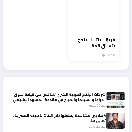
فريق “دلتـــا” ينجح
بتسلق قمة
لوبوتشيه 6119 متر
منذ 8 سنوات
أحدث الأخبار
شركات الإنتاج العربية الكبري تتنافس على قيادة سوق
الدراما والسينما والصباح في مقدمة المشهد الإقليمي
منذ 23 ساعة
4 ملايين مشاهدة يحققها نادر الاتات باغنيته المصرية..
تعالي هنا
منذ يوم واحد