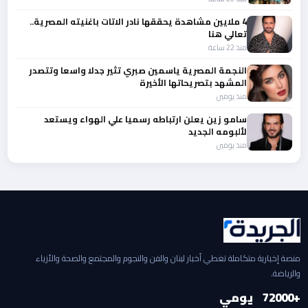
4 ملايين مشاهدة يحققها نادر الاتات باغنيته المصرية..
تعالي هنا
منذ 22 ساعة
النجمة المصرية ياسمين صبري تثير جدلا واسعا وتتصدر
المشهد بتصريحاتها الأخيرة
منذ يومين
سامو زين يعلن ارتباطه رسميا علي الهواء ويستعد
لألبومه الجديد
منذ يومين
منصة إخبارية متكاملة تغطي أخبار لبنان والفن والنجوم والمجتمع والصحة والأزياء
والرياضة.
+2000
7
يومي