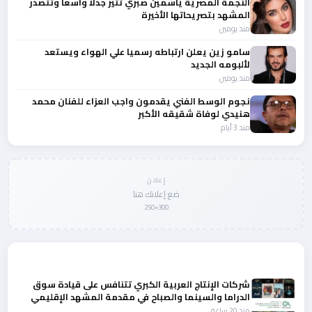
النجمة المصرية ياسمين صبري تثير جدلا واسعا وتتصدر
المشهد بتصريحاتها الأخيرة
منذ يومين
سامو زين يعلن ارتباطه رسميا علي الهواء ويستعد
لألبومه الجديد
منذ يومين
نجوم الوسط الفني يقدمون واجب العزاء للفنان محمد
هنيدي لوفاة شقيقه الأكبر
منذ 3 أيام
إعلان
ضع إعلانك هنا
300×250
المزيد من أخبار الفن
شركات الإنتاج العربية الكبري تتنافس على قيادة سوق
الدراما والسينما والصباح في مقدمة المشهد الإقليمي
منذ 20 ساعة