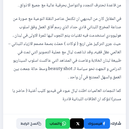
من قاعدة تحترف التجدد والتواصل بحرفية عالية مع جميع الاذواق .
في المقابل كان من البديهي ان تكتمل عناصر النقلة النوعية مع صورة من
صناعة المخرج اللبناني فادي حداد الذي رسم آفاق العمل وفق اسلوب
هوليوودي استخدمت فيه تقنيات يتم اللجوء اليها للمرة الاولى في لبنان ،
حيث جرى التركيز على اربع ( لوكات ) حملت بصمة مصمم الازياء اللبناني –
العالمي عقل فقيه, وقد تناغمت ليال مع عملية التصوير التي تمت في
طبيعة لبنان الخلابة وغاصت في المشاهد التي عاكست اسلوب السيناريو
الدرامي و اتجهت نحو سياسة الـ beauty shot وسط حالة جمعت بين
العمق والسهل الممتنع في آن واحد .
كما النجمات العالميات اطلت ليال عبود في فيديو كليب أغنية ( حاضر يا
مستر) لتؤكد ان الطاقات اللبنانية قادرة
شارك:
فيسبوك
X
واتساب
نسخ الرابط