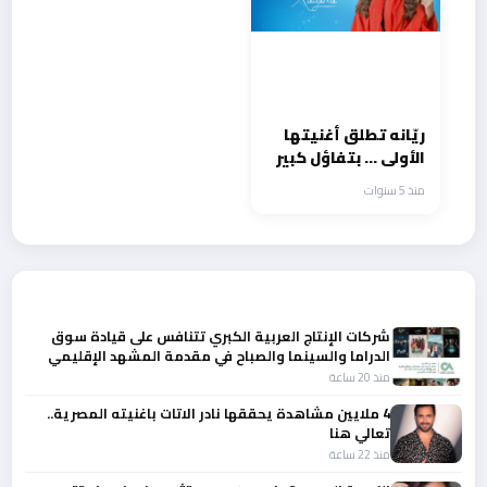
ريّانه تطلق أغنيتها
الأولى … بتفاؤل كبير
وبشهادة كبار النجوم
منذ 5 سنوات
العرب
أحدث الأخبار
شركات الإنتاج العربية الكبري تتنافس على قيادة سوق
الدراما والسينما والصباح في مقدمة المشهد الإقليمي
منذ 20 ساعة
4 ملايين مشاهدة يحققها نادر الاتات باغنيته المصرية..
تعالي هنا
منذ 22 ساعة