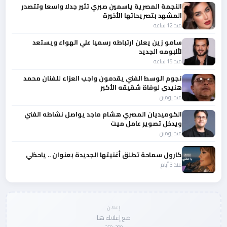
النجمة المصرية ياسمين صبري تثير جدلا واسعا وتتصدر
المشهد بتصريحاتها الأخيرة
منذ 12 ساعة
سامو زين يعلن ارتباطه رسميا علي الهواء ويستعد
لألبومه الجديد
منذ 15 ساعة
نجوم الوسط الفني يقدمون واجب العزاء للفنان محمد
هنيدي لوفاة شقيقه الأكبر
منذ يومين
الكوميديان المصري هشام ماجد يواصل نشاطه الفني
ويدخل تصوير عامل ميت
منذ يومين
كارول سماحة تطلق أغنيتها الجديدة بعنوان .. ياحظي
منذ 3 أيام
إعلان
ضع إعلانك هنا