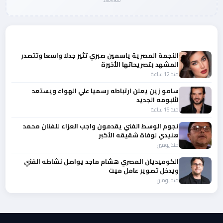
300×250
المزيد من أخبار الفن
النجمة المصرية ياسمين صبري تثير جدلا واسعا وتتصدر
المشهد بتصريحاتها الأخيرة
منذ 12 ساعة
سامو زين يعلن ارتباطه رسميا علي الهواء ويستعد
لألبومه الجديد
منذ 15 ساعة
نجوم الوسط الفني يقدمون واجب العزاء للفنان محمد
هنيدي لوفاة شقيقه الأكبر
منذ يومين
الكوميديان المصري هشام ماجد يواصل نشاطه الفني
ويدخل تصوير عامل ميت
منذ يومين