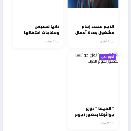
النجم محمد إمام
تانيا قسيس
مشغول بعدة أعمال
ومفاجات احتفالها
دراما وسينما بعد نجاح
بعيد الموسيقي
منذ 3 أشهر
منذ 7 سنوات
الكينج
بكازينو لبنان
أخبار الفن
” الميما ” توزع
جوائزها بحضور نجوم
العرب
منذ 9 سنوات