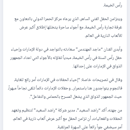
رأس الخيمة.
ويتزامن الحفل الفني الساهر، الذي يرعاه مركز الحمرا الدولي بالتعاون مع
غرفة تجارة رأس الخيمة، مع أجواء ساحرة يتخللها إطلاق أكبر عرض
للألعاب النارية في العالم.
وأبدى الفنان “ماجد المهندس” سعادته بالتواجد في دولة الإمارات وإحياء
حفل رأس السنة في رأس الخيمة، مبدياً تفاؤله بالأجواء التي اعتاد الجمهور
الذواق في الإمارات على إحداثها.
وقال في تصريحات خاصة: “إحياء الحفلات في الإمارات أمر رائع للغاية،
فالنجوم يتواجدون هنا باستمرار.. وحفلات الإمارات دائماً تلقى نجاحاً مبهراً،
حيث الجمهور الذواق الذي يشعل المسرح بالحماس والتفاعل”.
من جهته، أكد “راشد السعيد”، مدير شركة “راشد السعيد” لتنظيم وتعهد
الحفلات والفعاليات، أن تزامن الحفل مع أكبر عرض ألعاب نارية في العالم،
أمر سيضفي جواً رائعاً على السهرة المرتقبة.