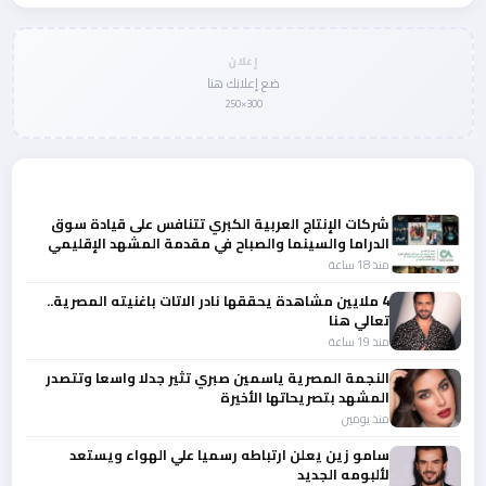
إعلان
ضع إعلانك هنا
300×250
المزيد من أخبار الفن
شركات الإنتاج العربية الكبري تتنافس على قيادة سوق
الدراما والسينما والصباح في مقدمة المشهد الإقليمي
منذ 18 ساعة
4 ملايين مشاهدة يحققها نادر الاتات باغنيته المصرية..
تعالي هنا
منذ 19 ساعة
النجمة المصرية ياسمين صبري تثير جدلا واسعا وتتصدر
المشهد بتصريحاتها الأخيرة
منذ يومين
سامو زين يعلن ارتباطه رسميا علي الهواء ويستعد
لألبومه الجديد