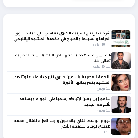
أحدث الأخبار
شركات الإنتاج العربية الكبري تتنافس على قيادة سوق
الدراما والسينما والصباح في مقدمة المشهد الإقليمي
منذ 18 ساعة
4 ملايين مشاهدة يحققها نادر الاتات باغنيته المصرية..
تعالي هنا
منذ 19 ساعة
النجمة المصرية ياسمين صبري تثير جدلا واسعا وتتصدر
المشهد بتصريحاتها الأخيرة
منذ يومين
سامو زين يعلن ارتباطه رسميا علي الهواء ويستعد
لألبومه الجديد
منذ يومين
نجوم الوسط الفني يقدمون واجب العزاء للفنان محمد
هنيدي لوفاة شقيقه الأكبر
منذ 3 أيام