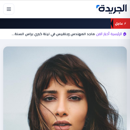
خطي
لى
لمحتوى
⚡ عاجل
🏠 الرئيسية
›
أخبار الفن
›
ماجد المهندس وبلقيس في ليلة كبري براس السنة…