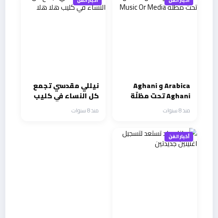
أخبار الفن
أخبار الفن
Arabica و Aghani
نيللي مقدسي تجمع
Aghani تحت مظلّة
كل النساء في كليب
Music Or Media
هلا هلا
منذ 8 سنوات
منذ 8 سنوات
أخبار الفن