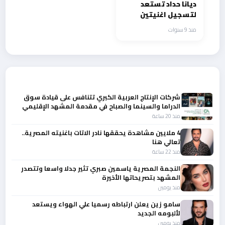
ديانا حداد تستعد
لتسجيل اغنيتين
جديدتين
منذ 9 سنوات
أحدث الأخبار
شركات الإنتاج العربية الكبري تتنافس على قيادة سوق
الدراما والسينما والصباح في مقدمة المشهد الإقليمي
منذ 20 ساعة
4 ملايين مشاهدة يحققها نادر الاتات باغنيته المصرية..
تعالي هنا
منذ 22 ساعة
النجمة المصرية ياسمين صبري تثير جدلا واسعا وتتصدر
المشهد بتصريحاتها الأخيرة
منذ يومين
سامو زين يعلن ارتباطه رسميا علي الهواء ويستعد
لألبومه الجديد
منذ يومين