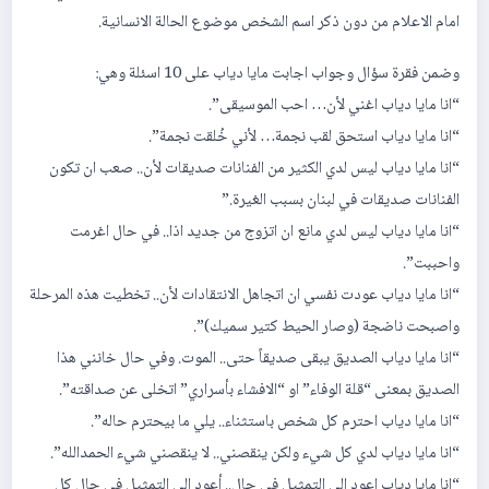
امام الاعلام من دون ذكر اسم الشخص موضوع الحالة الانسانية.
‏وضمن فقرة سؤال وجواب اجابت مايا دياب على 10 اسئلة وهي:
“انا مايا دياب اغني لأن… احب الموسيقى”.
“انا مايا دياب استحق لقب نجمة… لأني خُلقت نجمة”.
“انا مايا دياب ليس لدي الكثير من الفنانات صديقات لأن.. صعب ان تكون
الفنانات صديقات في لبنان بسبب الغيرة.”
“انا مايا دياب ليس لدي مانع ان اتزوج من جديد اذا.. في حال اغرمت
واحببت”.
“انا مايا دياب عودت نفسي ان اتجاهل الانتقادات لأن.. تخطيت هذه المرحلة
واصبحت ناضجة (وصار الحيط كتير سميك)”.
“انا مايا دياب الصديق يبقى صديقاً حتى.. الموت. وفي حال خانني هذا
الصديق بمعنى “قلة الوفاء” او “الافشاء بأسراري” اتخلى عن صداقته”.
“انا مايا دياب احترم كل شخص باستثناء.. يلي ما بيحترم حاله”.
“انا مايا دياب لدي كل شيء ولكن ينقصني.. لا ينقصني شيء الحمدالله”.
“انا مايا دياب اعود الى التمثيل في حال.. أعود الى التمثيل في حال كل