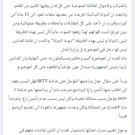
بالضرائب والاموال الطائلة المتوجبة على كل فنان وفيها الكثير من الظلم،
وتابعت ان الدولة اللبنانية اخرجت من جعبتها ملفات تعود الى 15 عاماً الى
الوراء وقررت ان تأخذ على كل المقابلات والحفلات بطريقة عشوائية ومن
دون اوراق تثبت اقوالهم، لهذا رفعوا الصوت عالياً لأن ليس بهذه الطريقة
تبنى الدولة او ليس بهذه الطريقة “بتوعا الدولة”. واكدت ان نقابة الفنانين
ليس لها دخل في الموضوع بل وزارة المال.
مايا لفتت ان الموضوع كبير وخطير وسيكملون به حتى النهاية وان الفنانين
زاروا رئيس الجمهورية ميشال عون مؤخراً واطلعوه على كل الموضوع.
ورداً على سؤال حول برنامجها المؤجل على شاشة MTV فهل السبب يعود
الى الطلب منها تأمين راعٍ للبرنامج،صرحت مايا أن برنامجها عبر شاشة الـ
mtv مؤجل بسبب مشكلة معينة ولكن ليس بسبب عدم تأمين راعٍ. ولم تشأ
مايا الافصاح عن المشكلة ولكن وعدت جمهورها بالعودة الى تقديم البرامج
قريباً.
وحول تغيير مدراء اعمالها باستمرار، لفتت ان الذين تعاملت معهم في