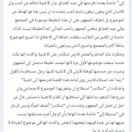
إلي” خاصة بعدما طرحتها في عيد العشاق. وان الاغنية تتكلم عن الحب وان
الانسان الذي يخون، يخون باسم الحب. وشددت ان ليس هذا هو الهدف من
الموضوع بل لتعرّف الجمهور على ان هذه الحقيقة موجودة في المجتمع
وفي عيد العشاق يتغنى الجمهور بالحب المثالي انما الحقيقة ليست كذلك
خاصة ان الكثير من التقاليد سقطت، اضافة الى الاخلاق لذا اصبح الموضوع
شائعاً اكثر بالمجتمع واصبح الناس يتباهون بالخيانة.
وشكرت مايا الشاعر والملحن فارس اسكندر على الاغنية. واكدت انها بكت
عندما سمعت موضوعها لأول مرة لانها تجسد حقيقة ستصل الى الجمهور.
وعبرت عن صدمتها للوهلة الاولى لأن الاغنية كتبها رجل. مستطردة بالقول
“ربما احد اصدقاء فارس روى امامه هذه القصة فترجمها الى اغنية”
واضافت ان “اسكندر” استطاع ان يشعر بهذا الموضوع الاجتماعي وان
يزرع هذا الشعور بداخلها كي تستطيع ان تقدّم الاغنية باحساس عالٍ من
اجل ان تصل الى الجمهور. وشددت ان “اسكندر” أنصف المرأة وليس الرجل
في “صديقة إلي” خاصة بعدما انهاها بأن الرجل أغرم بصديقتها بسبب
شبهها لها من شدة قربهما لبعضهما البعض. واكدت انها في موضوع الخيانة لا
تنصف المرأة او الرجل.