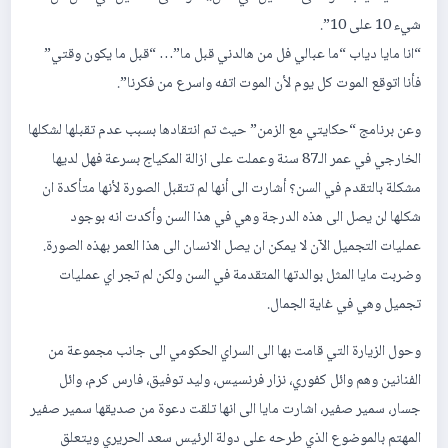
شيء 10 على 10”.
“انا مايا دياب “ما عبالي فل من هالدني قبل ما”… “قبل ما يكون وقتي”
فأنا اتوقع الموت كل يوم لأن الموت اتفه واسرع من فكرنا”.
وعن برنامج “حكايتي مع الزمن” حيث تم انتقادها بسبب عدم تقبلها لشكلها
الخارجي في عمر الـ87 سنة وعملت على ازالة المكياج بسرعة فهل لديها
مشكلة بالتقدم في السن؟ أشارت الى أنها لم تتقبل الصورة لأنها متأكدة ان
شكلها لن يصل الى هذه الدرجة وهي في هذا السن وأكدت انه بوجود
عمليات التجميل الآن لا يمكن ان يصل الانسان الى هذا العمر بهذه الصورة.
وضربت مايا المثل بوالدتها المتقدمة في السن ولكن لم تجر اي عمليات
تجميل وهي في غاية الجمال.
وحول الزيارة التي قامت بها الى السراي الحكومي الى جانب مجموعة من
الفنانين وهم وائل كفوري، نزار فرنسيس، وليد توفيق، فارس كرم، وائل
جسار، سمير صفير، اشارت مايا الى انها تلقت دعوة من صديقها سمير صفير
المهتم بالموضوع الذي طرحه على دولة الرئيس سعد الحريري ويتعلق