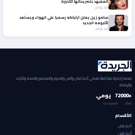
المشهد بتصريحاتها الأخيرة
منذ يومين
سامو زين يعلن ارتباطه رسميا علي الهواء ويستعد
لألبومه الجديد
منذ يومين
منصة إخبارية متكاملة تغطي أخبار لبنان والفن والنجوم والمجتمع والصحة والأزياء
والرياضة.
+2000
7
يومي
مقال
قسم
تحديث
الأقسام
أخبار لبنان
أخبار الفن