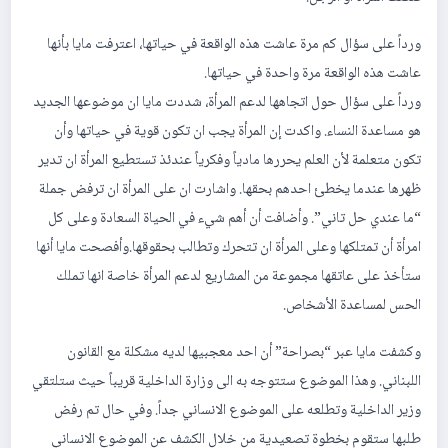
ورداً على سؤال كم مرة عاشت هذه الواقعة في حياتها، اعترفت مايا بأنها
عاشت هذه الواقعة مرة واحدة في حياتها.
ورداً على سؤال حول اتجاهها لدعم المرأة، شددت مايا ان موضوعها الجديد
هو مساعدة النساء. واكدت ‏إن المرأة يجب ان تكون قوية في حياتها وأن
تكون متعلمة لأن العلم يحررها مادياً وفكرياً عندئذ تستطيع المرأة ان تدير
ظهرها عندما يخطئ احدهم بحقها. واشارت ان على المرأة ان ترفض جملة
“ما عندي حل تاني”. وأضافت أن أهم شيء في الحياة السعادة وعلى كل
امرأة أن تمتلكها وعلى المرأة ان تتحرك وتطالب بحقوقها.وأفصحت مايا أنها
ستأخذ على عاتقها مجموعة من المشاريع لدعم المرأة خاصة انها تملك
الحس لمساعدة الأشخاص.
وكشفت مايا عبر “بصراحة” أن احد معجبيها لديه مشكلة مع القانون
اللبناني. وهذا الموضوع ستتوجه به الى وزارة الداخلية قريباً حيث ستلتقي
وزير الداخلية وتطلعه على الموضوع الانساني جداً. وفي حال تم رفض
طلبها ستقوم بخطوة تصعيدية من خلال الكشف عن الموضوع الانساني