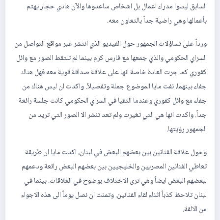
السابق ليسوا مدراء اعمال بل اشخاص ساعدوها والآن هادي حجار يهتم
بأعمالها وهي راضية جداً بالتعاون معه.
ورداً على تساؤلات الجمهور حول الفيديو الذي انتشر عبر مواقع التواصل من
السراي الحكومي والذي جمعها مع فارس كرم بينما لم تلتقط الصور مع وائل
كفوري كما جرت العادة خاصة انها على علاقة صداقة قوية معه فهل هناك
جفاء بينهما، نفت مايا الموضوع جملة وتفصيلاً. واكدت ان ليس هناك من
جفاء مع وائل كفوري وعندما التقيا في السراي الحكومي كانت جلسة رائعة
جداً. واكدت انها هي التي تغيرت ولم تعد تنشر الا الصور التي تريد من
الجمهور رؤيتها.
وحول علاقة الفنانين بين بعضهم البعض في لبنان، اكدت مايا ان طريقة
تعاطي الفنانين المصريين والخليجيين بين بعضهم البعض رائعة ودعمهم
لبعضهم البعض ايضاً وهي ترى الاختلاف بوضوح في العلاقات. بينما في
لبنان تلاحظ كذباً اثناء لقاء الفنانين. وتمنت ان نصل يوماً الى هذه الاجواء
من الالفة.