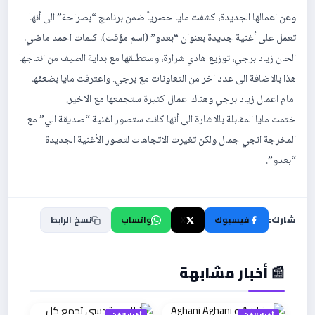
وعن اعمالها الجديدة، كشفت مايا حصرياً ضمن برنامج “بصراحة” الى أنها
تعمل على أغنية جديدة بعنوان “بعدو” (اسم مؤقت)، كلمات احمد ماضي،
الحان زياد برجي، توزيع هادي شرارة، وستطلقها مع بداية الصيف من انتاجها
هذا بالاضافة الى عدد اخر من التعاونات مع برجي. واعترفت مايا بضعفها
امام اعمال زياد برجي وهناك اعمال كثيرة ستجمعها مع الاخير.
ختمت مايا المقابلة بالاشارة الى أنها كانت ستصور اغنية “صديقة الي” مع
المخرجة انجي جمال ولكن تغيرت الاتجاهات لتصور الأغنية الجديدة
“بعدو”.
شارك:
فيسبوك
X
واتساب
نسخ الرابط
📰 أخبار مشابهة