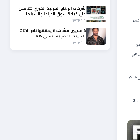
شركات الإنتاج العربية الكبري تتنافس
على قيادة سوق الدراما والسينما
والصباح في مقدمة المشهد الإقليمي
ئلته
منذ يومين
4 ملايين مشاهدة يحققها نادر الاتات
باغنيته المصرية.. تعالي هنا
منذ يومين
من
ن في
 شاكر،
لسة