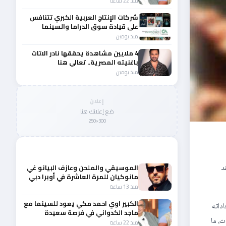
منذ 22 ساعة
شركات الإنتاج العربية الكبري تتنافس
على قيادة سوق الدراما والسينما
والصباح في مقدمة المشهد الإقليمي
منذ يومين
4 ملايين مشاهدة يحققها نادر الاتات
باغنيته المصرية.. تعالي هنا
منذ يومين
إعلان
ضع إعلانك هنا
300×250
المزيد من أخبار الفن
د
الموسيقي والملحن وعازف البيانو غي
مانوكيان للمرة العاشرة في أوبرا دبي
منذ 13 ساعة
الكبير اوي احمد مكي يعود للسينما مع
داته
ماجد الكدواني في فرصة سعيدة
ت، ما
منذ 22 ساعة