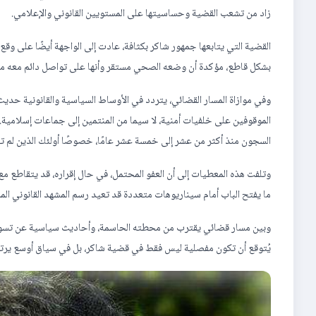
زاد من تشعب القضية وحساسيتها على المستويين القانوني والإعلامي.
القضية التي يتابعها جمهور شاكر بكثافة، عادت إلى الواجهة أيضًا على وقع 
بشكل قاطع، مؤكدة أن وضعه الصحي مستقر وأنها على تواصل دائم معه م
وفي موازاة المسار القضائي، يتردد في الأوساط السياسية والقانونية حديث
الموقوفين على خلفيات أمنية، لا سيما من المنتمين إلى جماعات إسلامية
السجون منذ أكثر من عشر إلى خمسة عشر عامًا، خصوصًا أولئك الذين لم تث
وتلفت هذه المعطيات إلى أن العفو المحتمل، في حال إقراره، قد يتقاطع م
ما يفتح الباب أمام سيناريوهات متعددة قد تعيد رسم المشهد القانوني الم
وبين مسار قضائي يقترب من محطته الحاسمة، وأحاديث سياسية عن تسويات
يُتوقع أن تكون مفصلية ليس فقط في قضية شاكر، بل في سياق أوسع يرتبط