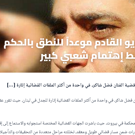
ت تحدد 6 أيار مايو القادم موعداً للنطق بالحكم
 إهتمام شعبي كبير
ضية الفنان فضل شاكر، في واحدة من أكثر الملفات القضائية إثارة […]
فضل شاكر، في واحدة من أكثر الملفات القضائية إثارة للجدل في لبنان، حيث تقرر عق
محكمة في بيروت، حيث باشرت الجهات القضائية المختصة استجوابه والاستماع إلى إفا
طورات ضمن مسار قضائي طويل ومعقد، تخللته مراحل متعددة من التحقيقات والتأجيلا