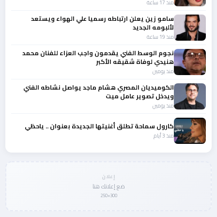
منذ 17 ساعة
سامو زين يعلن ارتباطه رسميا علي الهواء ويستعد
لألبومه الجديد
منذ 19 ساعة
نجوم الوسط الفني يقدمون واجب العزاء للفنان محمد
هنيدي لوفاة شقيقه الأكبر
منذ يومين
الكوميديان المصري هشام ماجد يواصل نشاطه الفني
ويدخل تصوير عامل ميت
منذ يومين
كارول سماحة تطلق أغنيتها الجديدة بعنوان .. ياحظي
منذ 3 أيام
إعلان
ضع إعلانك هنا
300×250