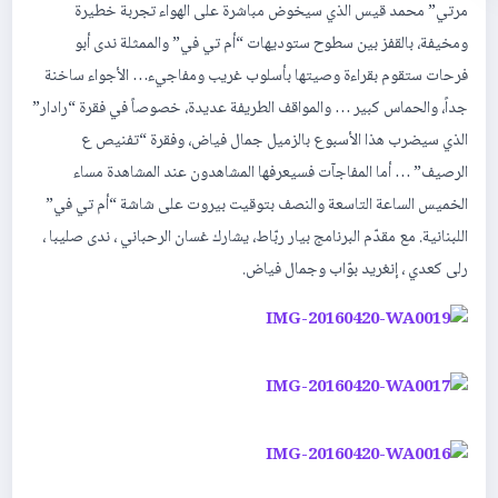
مرتي” محمد قيس الذي سيخوض مباشرة على الهواء تجربة خطيرة
ومخيفة، بالقفز بين سطوح ستوديهات “أم تي في” والممثلة ندى أبو
فرحات ستقوم بقراءة وصيتها بأسلوب غريب ومفاجيء… الأجواء ساخنة
جداً، والحماس كبير … والمواقف الطريفة عديدة، خصوصاً في فقرة “رادار”
الذي سيضرب هذا الأسبوع بالزميل جمال فياض، وفقرة “تفنيص ع
الرصيف” … أما المفاجآت فسيعرفها المشاهدون عند المشاهدة مساء
الخميس الساعة التاسعة والنصف بتوقيت بيروت على شاشة “أم تي في”
اللبنانية. مع مقدّم البرنامج بيار ربّاط، يشارك غسان الرحباني ، ندى صليبا ،
رلى كعدي ، إنغريد بوّاب وجمال فياض.