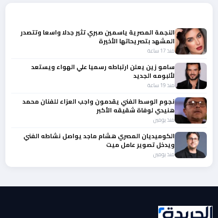
المزيد من أخبار الفن
النجمة المصرية ياسمين صبري تثير جدلا واسعا وتتصدر
المشهد بتصريحاتها الأخيرة
منذ 17 ساعة
سامو زين يعلن ارتباطه رسميا علي الهواء ويستعد
لألبومه الجديد
منذ 19 ساعة
نجوم الوسط الفني يقدمون واجب العزاء للفنان محمد
هنيدي لوفاة شقيقه الأكبر
منذ يومين
الكوميديان المصري هشام ماجد يواصل نشاطه الفني
ويدخل تصوير عامل ميت
منذ يومين