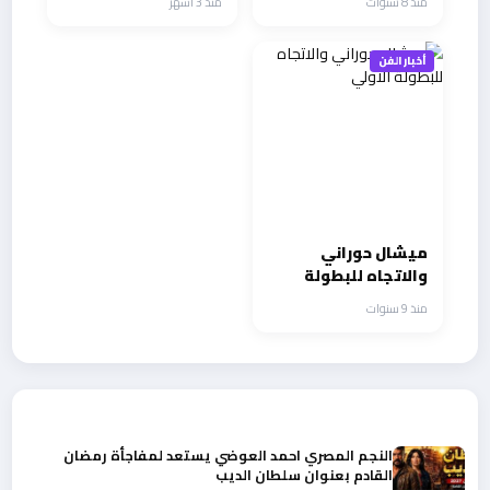
منذ 8 سنوات
منذ 3 أشهر
الدراما والغناء بنجاح
متواصل
أخبار الفن
ميشال حوراني
والاتجاه للبطولة
الاولي
منذ 9 سنوات
أحدث الأخبار
النجم المصري احمد العوضي يستعد لمفاجأة رمضان
القادم بعنوان سلطان الديب