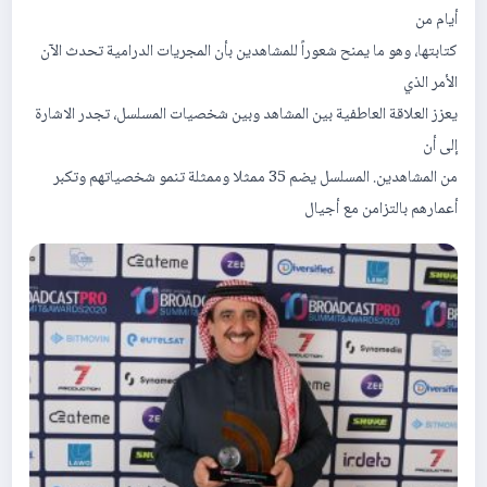
أیام من
كتابتھا، وھو ما یمنح شعوراً للمشاھدین بأن المجریات الدرامیة تحدث الآن
الأمر الذي
یعزز العلاقة العاطفیة بین المشاھد وبین شخصیات المسلسل، تجدر الاشارة
إلى أن
من المشاھدین. المسلسل یضم 35 ممثلا وممثلة تنمو شخصیاتھم وتكبر
أعمارھم بالتزامن مع أجیال