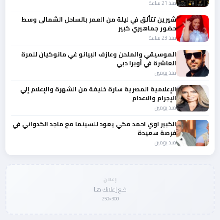
منذ 21 ساعة
شيرين تتألق في ليلة من العمر بالساحل الشمالى وسط
حضور جماهيري كبير
منذ 23 ساعة
الموسيقي والملحن وعازف البيانو غي مانوكيان للمرة
العاشرة في أوبرا دبي
منذ يومين
الإعلامية المصرية سارة خليفة من الشهرة والإعلام إلي
الإجرام والاعدام
منذ يومين
الكبير اوي احمد مكي يعود للسينما مع ماجد الكدواني في
فرصة سعيدة
منذ يومين
إعلان
ضع إعلانك هنا
300×250