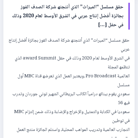
حقق مسلسل “المیراث” الذي أنتجتھ شركة الصدف الفوز
بجائزة أفضل إنتاج عربي في الشرق الأوسط لعام 2020 وذلك
في حفل […]
حقق مسلسل “المیراث” الذي أنتجتھ شركة الصدف الفوز بجائزة أفضل إنتاج
عربي
في الشرق الأوسط لعام 2020 وذلك في حفل award Summit الذي
تنظمھ المجلة
العالمیة Pro Broadcast ،ویعتبر العمل الذي تعرضھ قناة MBC أول
مسلسل
سعودي یقوم ببنائھ درامیاً الكاتب البریطاني الشھیر توني جوردان وتدرب
فیھ 56
سعودیا في الكتابة والتمثیل والإخراج والإضاءة وذلك ضمن إلتزام MBC
في توطین
التجارب العالمیة وتدریب المواھب المحلیة، واستلم الجائزة منتج العمل