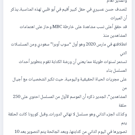
والمدیر العام
للصدف حسن عسیري في حفل كبیر أقیم في أبو ظبي لھذه المناسبة، یذكر
أن المیراث
قد حقق أعلى نسب مشاھدة على خارطة MBC وحاز على اھتمامات
المشاھدین منذ
انطلاقتھ في مارس 2020 وھو أول “سوب أوبرا” سعودي ومن المسلسلات
التي
تستمر لسنوات طویلة مما یعني أن ورشة الكتابة تقوم بتطویر أحداث
المسلسل بناء
على مجریات الحیاة الحقیقیة والیومیة، حیث تكبر الشخصیات مع أجیال
من
المشاھدین”، الجدیر ذكره أن الموسم الأول من المسلسل احتوى على 250
حلقة
وكذلك الجزء الثاني وھو مسلسل لا نھائي الدورات، وقبل كورونا كانت الحلقة
یتم
تصویرھا في الیوم الثاني من كتابتھا، وبعد الجائحة یتم التصویر بعد 10