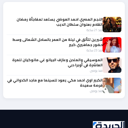
المزيد من أخبار الفن
النجم المصري احمد العوضي يستعد لمفاجأة رمضان
القادم بعنوان سلطان الديب
منذ 21 ساعة
شيرين تتألق في ليلة من العمر بالساحل الشمالى وسط
حضور جماهيري كبير
منذ 23 ساعة
الموسيقي والملحن وعازف البيانو غي مانوكيان للمرة
العاشرة في أوبرا دبي
منذ يومين
الكبير اوي احمد مكي يعود للسينما مع ماجد الكدواني في
فرصة سعيدة
منذ يومين