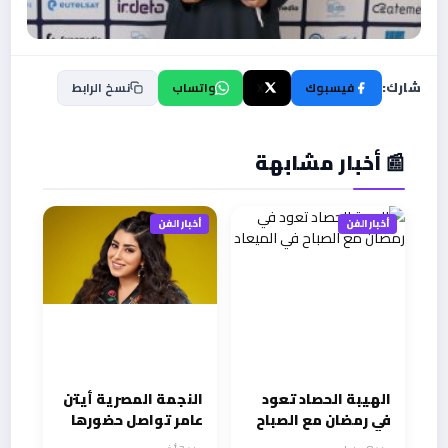
شارك:
فيسبوك
X
واتساب
نسخ الرابط
📰 أخبار مشابهة
أخبار الفن
أخبار الفن
الهيبة الحصاد تعود
النجمة المصرية أيتن
في رمضان مع الصباح
عامر تواصل حضورها
في الميعاد
ونشاطها الفني مابين