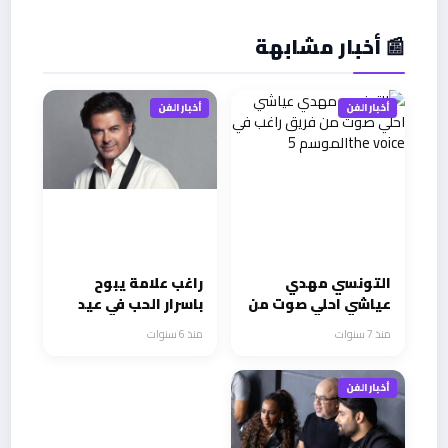
📰 أخبار مشابهة
أخبار الفن
أخبار الفن
التونسي مهدي
راغب علامة يبوح
عياشي احلي صوت من
باسرار الحب في عيد
فريق راغب في the
الحب
منذ 7 سنوات
منذ 6 سنوات
voiceالموسم 5
أخبار الفن