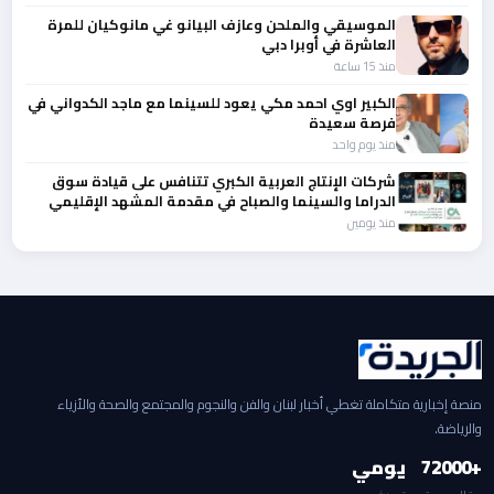
الموسيقي والملحن وعازف البيانو غي مانوكيان للمرة
العاشرة في أوبرا دبي
منذ 15 ساعة
الكبير اوي احمد مكي يعود للسينما مع ماجد الكدواني في
فرصة سعيدة
منذ يوم واحد
شركات الإنتاج العربية الكبري تتنافس على قيادة سوق
الدراما والسينما والصباح في مقدمة المشهد الإقليمي
منذ يومين
منصة إخبارية متكاملة تغطي أخبار لبنان والفن والنجوم والمجتمع والصحة والأزياء
والرياضة.
+2000
7
يومي