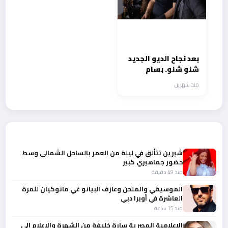
بعد نجاح الديو الجديد
شنو شنو. بسام
الترك.. داليا مبارك
منذ شهرين
لاتشبه أحد ومحمود
التركي ابهرني
أحدث الأخبار
شيرين تتألق في ليلة من العمر بالساحل الشمالى وسط
حضور جماهيري كبير
منذ 49 دقيقة
الموسيقي والملحن وعازف البيانو غي مانوكيان للمرة
العاشرة في أوبرا دبي
منذ 15 ساعة
الإعلامية المصرية سارة خليفة من الشهرة والإعلام إلي