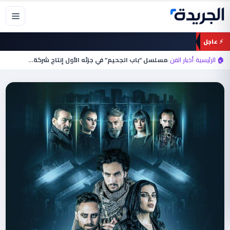
خطي
لى
لمحتوى
⚡ عاجل
🏠 الرئيسية
›
أخبار الفن
›
مسلسل “باب الجحيم” في جزئه الأول إنتاج شركة…