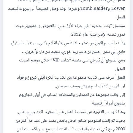
متمرس في صناعة نخبة من أشهر إنتاجات هوليوود على غرار Dark
Tower، وTomb Raider وغيرها.. وقد وصل خصيصاً إلى بيروت لتنفيذ
العمل.
مسلسل “باب الجحيم” في جزئه الأول مليء بالغموض والتشويق حيث
تدور قصته الإفتراضية عام 2052.
يتألف الموسم الأول من عشر حلقات من بطولة آدم بكري، سينتيا ساموئيل،
فادي أبي سمرا، حسن فرحات، ريم خوري، سعيد سرحان وآخرين…
ومن المتوقع أن يُعرض على منصة “شاهد VIP” خلال موسم الصيف
المقبل.
العمل أشرف على كتابته مجموعة من الكتاب، فكرة ايلي كيروز و فؤاد
ارسانيوس كتابة باسم بريش وسعيد سرحان.
إلى جانب مجموعة من الممثلين والممثلات الشباب في أولى تجاربهم
يلعبون أدواراً رئيسية
وهنا لا بد من التنويه عن ضخامة العمل على الصعيد الإنتاجي والفني،
بحيث تم إنشاء استوديو ضخم خاص بالعمل يمتد على مساحة أكثر من
2000م مع بُنى تحتية وفوقية متكاملة تتناسب مع سير الأحداث التي