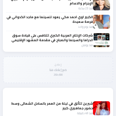
الإجرام والاعدام
منذ 23 ساعة
الكبير اوي احمد مكي يعود للسينما مع ماجد الكدواني في
فرصة سعيدة
منذ يوم واحد
شركات الإنتاج العربية الكبري تتنافس على قيادة سوق
الدراما والسينما والصباح في مقدمة المشهد الإقليمي
منذ يومين
إعلان
ضع إعلانك هنا
300×250
المزيد من أخبار الفن
شيرين تتألق في ليلة من العمر بالساحل الشمالى وسط
حضور جماهيري كبير
منذ 49 دقيقة