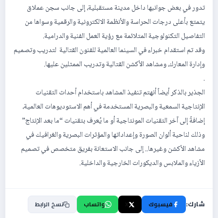
تدور في بعض جوانبها داخل مدينة مستقبلية، إلى جانب سجن عملاق
يتمتع بأعلى درجات الحراسة والأنظمة الالكترونية والرقمية وسواها من
التفاصيل التكنولوجية المتلائمة مع رؤية العمل الفنية والدرامية.
وقد تم استقدام خبراء في السينما العالمية للفنون القتالية لتدريب وتصميم
وإدارة المعارك، ومشاهد الأكشن القتالية وتدريب الممثلين عليها.
.
الجذير بالذكر أيضاً أنهتم تنفيذ المشاهد باستخدام أحداث التقنيات
الإنتاجية السمعية والبصرية المستخدمة في أهم الاستوديوهات العالمية،
إضافةً إلى آخر التقنيات المونتاجية أو ما يُعرف بتقنيات “ما بعد الإنتاج”
وذلك لناحية ألوان الصورة وإعداداتها والمؤثرات البصرية والغرافيك في
مشاهد الأكشن وغيرها.. إلى جانب الاستعانة بفريق متخصص في تصميم
الأزياء والملابس والديكورات الخارجية والداخلية.
شارك:
فيسبوك
X
واتساب
نسخ الرابط