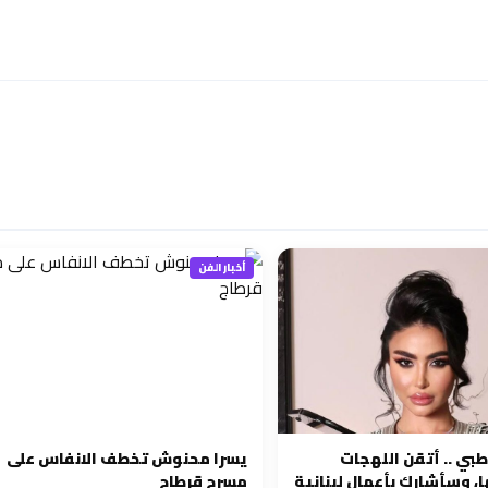
أخبار الفن
بي .. أتقن اللهجات
يسرا محنوش تخطف الانفاس على
ا، وسأشارك بأعمال لبنانية
مسرح قرطاج