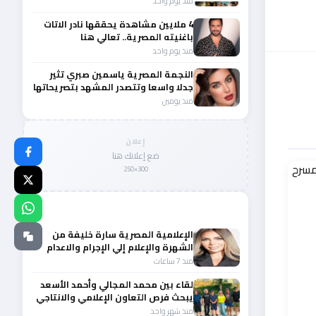
منذ يوم واحد
4 ملايين مشاهدة يحققها نادر الاتات
باغنيته المصرية.. تعالي هنا
منذ يوم واحد
النجمة المصرية ياسمين صبري تثير
جدلا واسعا وتتصدر المشهد بتصريحاتها
الأخيرة
منذ يومين
إعلان
ضع إعلانك هنا
300×250
المزيد من أخبار النجوم والمشاهير
الإعلامية المصرية سارة خليفة من
الشهرة والإعلام إلي الإجرام والاعدام
منذ 7 ساعات
لقاء بين محمد المجالي وأحمد الأسعد
يبحث فرص التعاون الإعلامي والانتاجي
بين لبنان والأردن
منذ شهر واحد