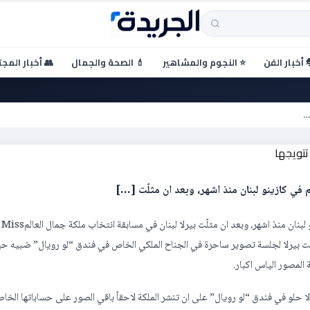
 أخبار الفن
⭐ النجوم والمشاهير
💄 الصحة والجمال
👥 أخبار المج
تخضع لأول جلسة تصوير ملوكيّة ب
…
بعد ان توجت بيرلا حلو ملكة جمال لبنان لعام 2017 بحفل اقيم في كازينو لبنان منذ اشهر، وبعد ان مثلّت بيرلا لبنان في مسابقة انتخاب ملكة جمال العالمMiss
 خضعت بيرلا لجلسة تصوير ساحرة في الجناح الملكي الخاص في فندق “لو رويال” ضبيه ح
المصور الياس اكبار.
حلو في فندق “لو رويال” على ان تنشر الملكة لاحقاً باقي الصور على حساباتها الخا