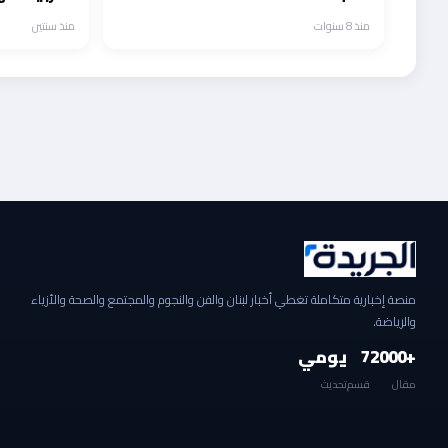
وسورية وم
منذ 8 سنوات
منذ سنتين
منصة إخبارية متكاملة تغطي أخبار لبنان والفن والنجوم والمجتمع والصحة والأزياء
والرياضة.
+2000
7
يومي
مقال
قسم
تحديث