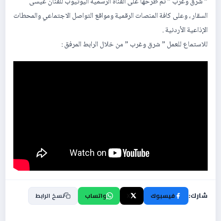
” شرق وغرب ” تم طرحها على القناة الرسمية اليوتيوب للفنان عيسى
السقار ، وعلى كافة المنصات الرقمية ومواقع التواصل الاجتماعي والمحطات
الإذاعية الأردنية .
للاستماع للعمل ” شرق وغرب ” من خلال الرابط المرفق :
شارك:
فيسبوك
X
واتساب
نسخ الرابط