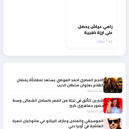
رامي عياش يحصل
علي ارزة ذهبية
وتكريم من وزارة
منذ 7 سنوات
الخارجية والمغتربين
أحدث الأخبار
النجم المصري احمد العوضي يستعد لمفاجأة رمضان
القادم بعنوان سلطان الديب
منذ 22 ساعة
شيرين تتألق في ليلة من العمر بالساحل الشمالى وسط
حضور جماهيري كبير
منذ 23 ساعة
الموسيقي والملحن وعازف البيانو غي مانوكيان للمرة
العاشرة في أوبرا دبي