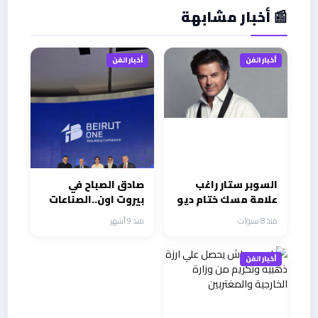
📰 أخبار مشابهة
أخبار الفن
أخبار الفن
السوبر ستار راغب
صادق الصباح في
علامة مسك ختام ديو
بيروت اون..الصناعات
المشاهير
الابداعية ثروة لبنان
منذ 8 سنوات
منذ 9 أشهر
الحقيقية
أخبار الفن