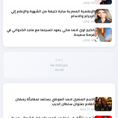
منذ يومين
الإعلامية المصرية سارة خليفة من الشهرة والإعلام إلي
الإجرام والاعدام
منذ يومين
الكبير اوي احمد مكي يعود للسينما مع ماجد الكدواني في
فرصة سعيدة
منذ يومين
إعلان
ضع إعلانك هنا
300×250
المزيد من أخبار الفن
النجم المصري احمد العوضي يستعد لمفاجأة رمضان
القادم بعنوان سلطان الديب
منذ 22 ساعة
شيرين تتألق في ليلة من العمر بالساحل الشمالى وسط