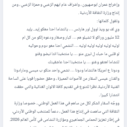
وإخراج عمران ابوصهيون ، واشراف عام ايهم الزعبي وحمزة الزعبي ، ومن
إنتاج وزارة الثقافة الأردنية .
وتقول كلماتها :
وي لف يو ويذ اوول اور هارتس … يالنشاما احنا معكو إيد.. بإيد
12 مليون وراكو لا تشيلو هم … كبار وصغار ودعوه إلكو من كل ام
اوليه اوليه اوليه اوليه اوليه … النشمي احنا معو دوم وحواليه
لو قلبي ما حبك ل تبرى منو … يا منتخبنا انتا نبضو وفنو
للنشاما اهتفو وغنو … يا منتخبنا احنا عاشقينك
ودونا ع امريكا هالنشاما ودونا … نشمي واحد منكو ب ميسي ومارادونا
والفنان عيسى السقار من الأصوات المميزة ، وحقق حضورا قويا على الساحة
الفنية الأردنية، نظرا للتنوع في تقديم كافة الالوان الغنائية والتي حققت
انتشارا كبيرا .
ووجّه السقار الشكر لكل من ساهم في هذا العمل الوطني ، خصوصا وزارة
الثقافة التي ساهمت في إنتاج هذا العمل ، دعماً للمنتخب الوطني الأردني،
في إطار تعزيز الحماس الجماهيري ومؤازرة النشامى في كأس العالم 2026.