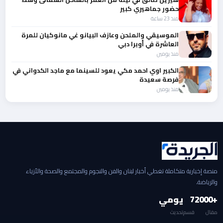
حضور جماهيري كبير
منذ 23 ساعة
الموسيقي والملحن وعازف البيانو غي مانوكيان للمرة
العاشرة في أوبرا دبي
منذ يومين
الكبير اوي احمد مكي يعود للسينما مع ماجد الكدواني في
فرصة سعيدة
منذ يومين
منصة إخبارية متكاملة تغطي أخبار لبنان والفن والنجوم والمجتمع والصحة والأزياء
والرياضة.
+2000
7
يومي
مقال
قسم
تحديث