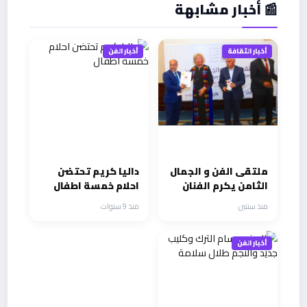
📰 أخبار مشابهة
أخبار الثقافة
أخبار الفن
ملتقى الفن و الجمال
داليا كريم تحتضن
الثامن يكرم الفنان
احلام خمسة اطفال
غاندي ابو ذياب
منذ سنتين
منذ 9 سنوات
أخبار الفن