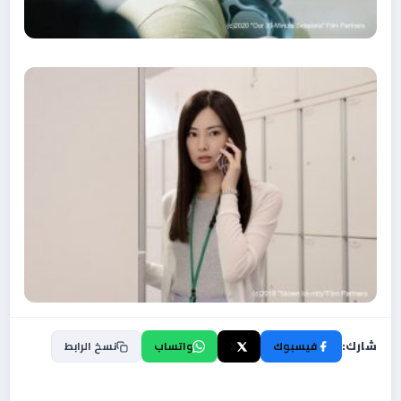
شارك:
فيسبوك
X
واتساب
نسخ الرابط