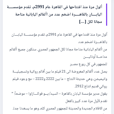
ألول مرة منذ افتتاحها في القاهرة عام 2991م، تقدم مؤسســــة
اليابــــان بالقاهــــرة اضخم عدد من األفالم اليابانية متاحة
مجانا لكل […]
ألول مرة منذ افتتاحها في القاهرة عام 2991م، تقدم مؤسســــة اليابــــان
بالقاهــــرة اضخم عدد
من األفالم اليابانية متاحة مجانا لكل الجمهور المصري. ستكون جميع األفالم
متاحـــة أوناليــــن
للجمهور في كل ربوع مصــر
يصل عدد األفالم المعروضة الى 21 فيلم ما بين أفالم روائية وتسجيليـــة
وانيميشن، وهي حديثة االنتاج – ما بين 2222 و2222 – مع وجود فيلم
روائي قديم انتاج 2912.
يقول مدير مؤسسة اليابان بالقاهرة – السيد/ يـــو فوكــــازاوا – موضحاً: ”
نقدم لأول مرة عدد كبير بالفعل
من الافلام الجديدة والحديثة للجمهور المصري كله، وهو ما يسعدنا جدا،