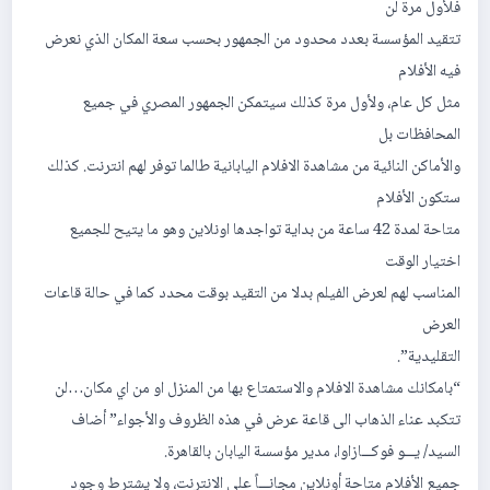
فلأول مرة لن
تتقيد المؤسسة بعدد محدود من الجمهور بحسب سعة المكان الذي نعرض
فيه الأفلام
مثل كل عام، ولأول مرة كذلك سيتمكن الجمهور المصري في جميع
المحافظات بل
والأماكن النائية من مشاهدة الافلام اليابانية طالما توفر لهم انترنت. كذلك
ستكون الأفلام
متاحة لمدة 42 ساعة من بداية تواجدها اونلاين وهو ما يتيح للجميع
اختيار الوقت
المناسب لهم لعرض الفيلم بدلا من التقيد بوقت محدد كما في حالة قاعات
العرض
التقليدية”.
“بامكانك مشاهدة الافلام والاستمتاع بها من المنزل او من اي مكان…لن
تتكبد عناء الذهاب الى قاعة عرض في هذه الظروف والأجواء” أضاف
السيد/ يـــو فوكـــازاوا، مدير مؤسسة اليابان بالقاهرة.
جميع الأفلام متاحة أونلاين مجانـــاً على الانترنت، ولا يشترط وجود