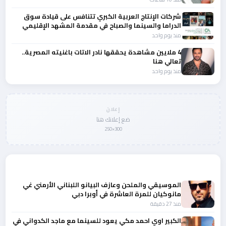
شركات الإنتاج العربية الكبري تتنافس على قيادة سوق
الدراما والسينما والصباح في مقدمة المشهد الإقليمي
منذ يوم واحد
4 ملايين مشاهدة يحققها نادر الاتات باغنيته المصرية..
تعالي هنا
منذ يوم واحد
إعلان
ضع إعلانك هنا
300×250
المزيد من أخبار الفن
الموسيقي والملحن وعازف البيانو اللبناني الأرمني غي
مانوكيان للمرة العاشرة في أوبرا دبي
منذ 27 دقيقة
الكبير اوي احمد مكي يعود للسينما مع ماجد الكدواني في