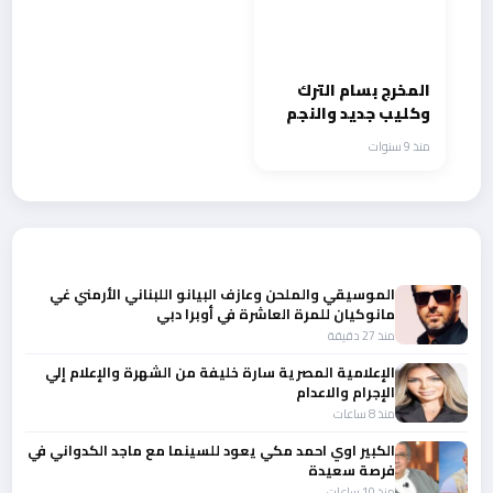
المخرج بسام الترك
وكليب جديد والنجم
طلال سلامة
منذ 9 سنوات
أحدث الأخبار
الموسيقي والملحن وعازف البيانو اللبناني الأرمني غي
مانوكيان للمرة العاشرة في أوبرا دبي
منذ 27 دقيقة
الإعلامية المصرية سارة خليفة من الشهرة والإعلام إلي
الإجرام والاعدام
منذ 8 ساعات
الكبير اوي احمد مكي يعود للسينما مع ماجد الكدواني في
فرصة سعيدة
منذ 10 ساعات