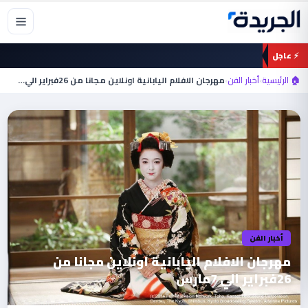
خطي
لى
لمحتوى
⚡ عاجل
🏠 الرئيسية
›
أخبار الفن
›
مهرجان الافلام اليابانية اونلاين مجانا من 26فبراير الي…
أخبار الفن
مهرجان الافلام اليابانية اونلاين مجانا من
26فبراير الي 7مارس