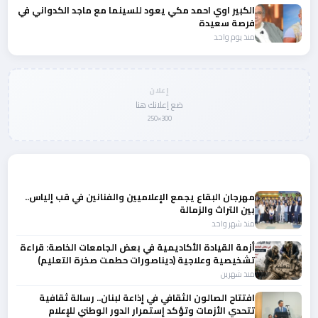
الكبير اوي احمد مكي يعود للسينما مع ماجد الكدواني في
فرصة سعيدة
منذ يوم واحد
إعلان
ضع إعلانك هنا
300×250
المزيد من أخبار الثقافة
مهرجان البقاع يجمع الإعلاميين والفنانين في قب إلياس..
بين التراث والزمالة
منذ شهر واحد
أزمة القيادة الأكاديمية في بعض الجامعات الخاصة: قراءة
تشخيصية وعلاجية (ديناصورات حطمت صخرة التعليم)
منذ شهرين
افتتاح الصالون الثقافي في إذاعة لبنان.. رسالة ثقافية
تتحدي الأزمات وتؤكد إستمرار الدور الوطني للإعلام