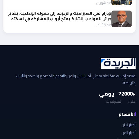
الرسمي
منذ شهرين
بإدراج فني السيراميك والزخرفة إلي حقوله الإبداعية. بشاير
جرش للمواهب الشابة يفتح أبواب المشاركه في نسخته
13
منذ 3 أشهر
منصة إخبارية متكاملة تغطي أخبار لبنان والفن والنجوم والمجتمع والصحة والأزياء
والرياضة.
+2000
7
يومي
مقال
قسم
تحديث
الأقسام
أخبار لبنان
أخبار الفن