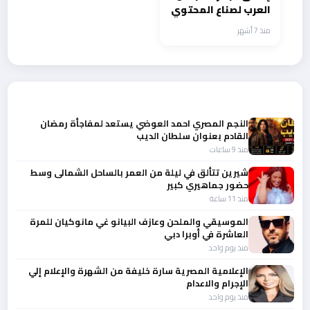
العرب لصناع المحتوي
تحت رعاية وزارة
منذ 7 أشهر
الثقافة المصرية
أحدث الأخبار
النجم المصري احمد العوضي يستعد لمفاجأة رمضان
القادم بعنوان سلطان الديب
منذ 9 ساعات
شيرين تتألق في ليلة من العمر بالساحل الشمالى وسط
حضور جماهيري كبير
منذ 11 ساعة
الموسيقي والملحن وعازف البيانو غي مانوكيان للمرة
العاشرة في أوبرا دبي
منذ يوم واحد
الإعلامية المصرية سارة خليفة من الشهرة والإعلام إلي
الإجرام والاعدام
منذ يوم واحد