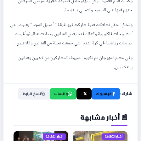
وكذلك قدم العميد الركن د.بهاء حلال قصيدة شعرية لمرضى السرطان
حثهم فيها على الصمود والتحلي بالعزيمة.
وتخلل الحفل نشاطات فنية شاركت فيها فرقة ” أصايل المجد” بعلبك، التي
أدت لوحات فلكلورية وكذلك قدم بعض الفنانين وصلات غنائية،وأقيمت
مباريات رياضية في كرة القدم التي جمعت نخبة من الفنانين واللاعبين.
وفي ختام المهرجان تم تكريم الضيوف المشاركين من لاعبين وفنانين
وإعلاميين.
شارك:
فيسبوك
X
واتساب
نسخ الرابط
📰 أخبار مشابهة
أخبار الثقافة
أخبار الثقافة