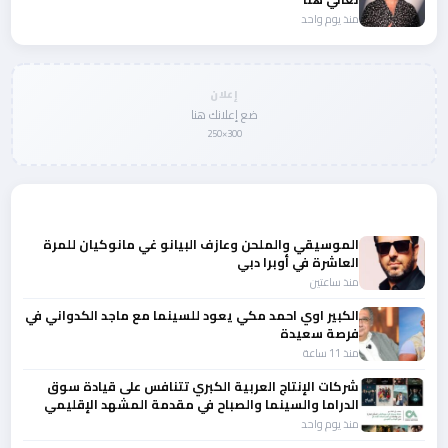
منذ يوم واحد
إعلان
ضع إعلانك هنا
300×250
المزيد من أخبار الفن
الموسيقي والملحن وعازف البيانو غي مانوكيان للمرة
العاشرة في أوبرا دبي
منذ ساعتين
الكبير اوي احمد مكي يعود للسينما مع ماجد الكدواني في
فرصة سعيدة
منذ 11 ساعة
شركات الإنتاج العربية الكبري تتنافس على قيادة سوق
الدراما والسينما والصباح في مقدمة المشهد الإقليمي
منذ يوم واحد