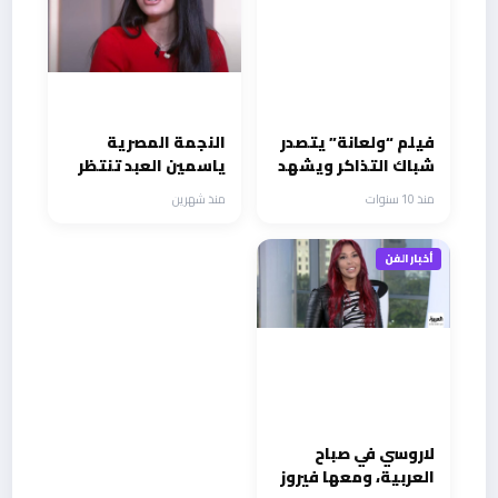
فيلم “ولعانة” يتصدر
النجمة المصرية
شباك التذاكر ويشهد
ياسمين العبد تنتظر
إقبالاً كبيراً
إبن النصابة وتواصل
منذ 10 سنوات
منذ شهرين
نشاطها الفني بنجاح
أخبار الفن
لاروسي في صباح
العربية، ومعها فيروز