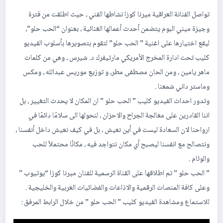
تواصل الفنانة العراقية ميرنا كوزا نشاطها الفني ، حيث اطلقت من فترة
وجيزة ميني البوم يتضمن أحدث أعمالها الغنائية ، بعنوان “الحب حلو”،
ليقع اختيارها على اغنية ” الحب حلو” لتقوم بتصويرها بأسلوب الفيديو
كليب تحت ادارة المخرج الأمريكي مارتيفرك د. شيرس ، وهي من كلمات
ماهر يامين ، ومن الحان مصطفى مطر، و توزيع موريس عبدالله ، ومكس
وماستر داني شمعنا .
وتدور احداث الفيديو كليب ” الحب حلو ” ان المكان لا يحدث التغيير ، بل
اننا القادرين على معالجة الجراح والاحزان ، لنحولها الى سلامًا دائمًا في
ارواحنا لان السعادة ليست في أين نعيش ، بل في كيف نعيش داخل أنفسنا ،
ونتصالح مع انفسنا ليصبح أي مكان نتواجد فيه ، مكانًا محتملاً للحب
والوئام .
” الحب حلو ” تم اطلاقها على القناة الرسمية للفنان ميرنا كوزا “يوتيوب ”
وعلى كافة المنصات الرقمية والاذاعات والفضائيات العربية والخليجية .
للاستماع ومشاهدة الفيديو كليب ” الحب حلو ” من خلال الرابط المرفق :