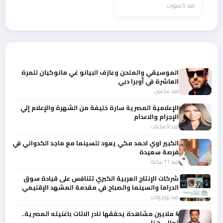
ومياده والجسمي …
منذ 5 سنوات
أحدث الأخبار
الموسيقي والملحن وعازف البيانو غي مانوكيان للمرة
العاشرة في أوبرا دبي
منذ ساعتين
الإعلامية المصرية سارة خليفة من الشهرة والإعلام إلي
الإجرام والاعدام
منذ 9 ساعات
الكبير اوي احمد مكي يعود للسينما مع ماجد الكدواني في
فرصة سعيدة
منذ 11 ساعة
شركات الإنتاج العربية الكبري تتنافس على قيادة سوق
الدراما والسينما والصباح في مقدمة المشهد الإقليمي
منذ يوم واحد
4 ملايين مشاهدة يحققها نادر الاتات باغنيته المصرية..
تعالي هنا