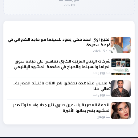
300×250
المزيد من أخبار الفن
الكبير اوي احمد مكي يعود للسينما مع ماجد الكدواني في
فرصة سعيدة
منذ 5 ساعات
شركات الإنتاج العربية الكبري تتنافس على قيادة سوق
الدراما والسينما والصباح في مقدمة المشهد الإقليمي
منذ يوم واحد
4 ملايين مشاهدة يحققها نادر الاتات باغنيته المصرية..
تعالي هنا
منذ يوم واحد
النجمة المصرية ياسمين صبري تثير جدلا واسعا وتتصدر
المشهد بتصريحاتها الأخيرة
منذ يومين