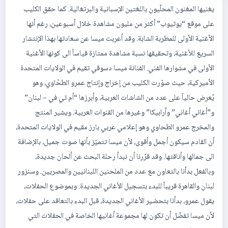
يغنيها المغنون المحلّيون باللغتين الإسبانية والبرتغالية. كما حقق الكليب
على موقع “يوتيوب” أكثر من مليون مشاهدة خلال أسبوعين، رغم أنها
الأغنية الأولى للمطربة الشابة. وقد أعربت ميسا عن سعادتها بهذا الإنتشار
السريع للأغنية، وتحقيقها نسبة مشاهدة ممتازة قياساً الى كونها الأغنية
الأولى في مشوارها الفني. الفنانة ميسا دسوقي تقيم في الولايات المتحدة
الأميركية، حيث صوّرت الكليب من إخراج وإنتاج عمرو الطحّاوي، وهو
يُعرض حالياً على عدد من الشاشات العربية، وأبرزها “أم تي في – لبنان”
و”أغاني أغاني” وأرابيكا” وغيرها من القنوات العربية. ويشير المنتج
والمخرج عمرو الطحاوي وهو إعلامي عربي بارز مقيم في الولايات المتحدة،
أن القادم سيكون أجمل وأقوى، لأن ميسا تتميّز بأنها صوت جميل، بالإضافة
الى جمالها وأناقتها. وقد قرّرنا أن نبدأ رحلة البحث عن ألحان جديدة،
وبالفعل بدأنا بالتعاون مع عدد من الملحنين اللبنانيين والمصريين. وسنزور
لبنان والقاهرة قريباً للبدء بتسجيل الأغاني الجديدة. وبموضوع الحفلات،
يقول عمرو، بدأنا بتحضير الأغاني الجديدة، قبل البدء بالتعاقد على حفلات،
لأن ميسا تفضّل أن تكون لها مجموعة أغانيها الخاصة في الحفلات التي