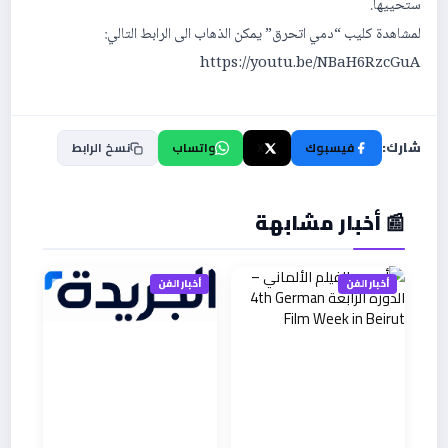
ستحييها.
لمشاهدة كليب “دمي اتحرق” يمكن الذهاب الى الرابط التالي:
https://youtu.be/NBaH6RzcGuA
شارك:
فيسبوك
X
واتساب
نسخ الرابط
📰 أخبار مشابهة
أخبار الفن
أخبار الفن