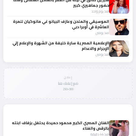
حضور جماهيري كبير
منذ يوم واحد
الموسيقي والملحن وعازف البيانو غي مانوكيان للمرة
العاشرة في أوبرا دبي
منذ يومين
الإعلامية المصرية سارة خليفة من الشهرة والإعلام إلي
الإجرام والاعدام
منذ يومين
إعلان
ضع إعلانك هنا
300×250
المزيد من أخبار الفن
الفنان المصري الكبير محمود حميدة يحتفل بزفاف ابنته
بالرقص والغناء
منذ 44 دقيقة