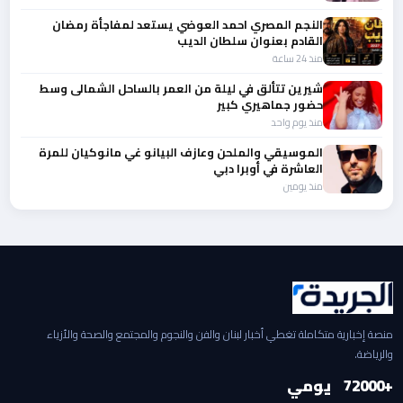
النجم المصري احمد العوضي يستعد لمفاجأة رمضان
القادم بعنوان سلطان الديب
منذ 24 ساعة
شيرين تتألق في ليلة من العمر بالساحل الشمالى وسط
حضور جماهيري كبير
منذ يوم واحد
الموسيقي والملحن وعازف البيانو غي مانوكيان للمرة
العاشرة في أوبرا دبي
منذ يومين
منصة إخبارية متكاملة تغطي أخبار لبنان والفن والنجوم والمجتمع والصحة والأزياء
والرياضة.
+2000
7
يومي