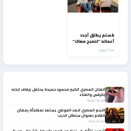
مُسلم يطلق أجدد
أعماله “للصبح معاك”
منذ 3 سنوات
أحدث الأخبار
الفنان المصري الكبير محمود حميدة يحتفل بزفاف ابنته
بالرقص والغناء
منذ 44 دقيقة
النجم المصري احمد العوضي يستعد لمفاجأة رمضان
القادم بعنوان سلطان الديب
منذ 24 ساعة
شيرين تتألق في ليلة من العمر بالساحل الشمالى وسط