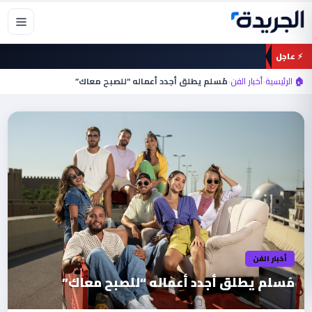
خطي
لى
لمحتوى
⚡ عاجل
🏠 الرئيسية
›
أخبار الفن
›
مُسلم يطلق أجدد أعماله “للصبح معاك”
أخبار الفن
مُسلم يطلق أجدد أعماله “للصبح معاك”