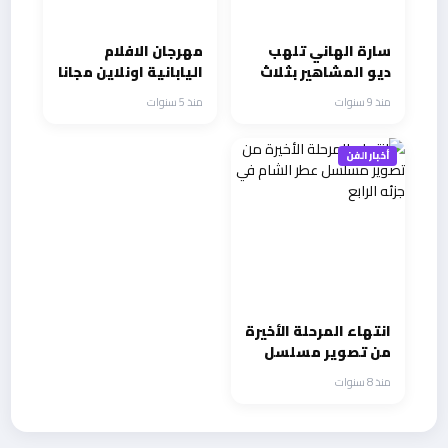
سارة الهاني تلهب
مهرجان الافلام
ديو المشاهير بثلاث
اليابانية اونلاين مجانا
أغنيات.. وهذا ما قاله
من 26فبراير الي
منذ 9 سنوات
منذ 5 سنوات
فارس الأغنية
7مارس
أخبار الفن
انتهاء المرحلة الأخيرة
من تصوير مسلسل
عطر الشام في جزئه
منذ 8 سنوات
الرابع