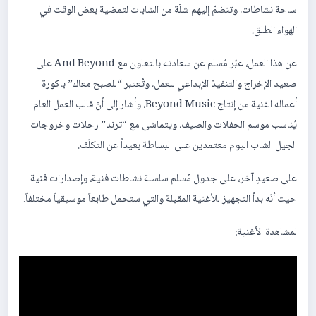
ساحة نشاطات، وتنضمّ إليهم شلّة من الشابات لتمضية بعض الوقت في
الهواء الطلق.
عن هذا العمل، عبّر مُسلم عن سعادته بالتعاون مع And Beyond على
صعيد الإخراج والتنفيذ الإبداعي للعمل، وتُعتبر “للصبح معاك” باكورة
أعماله الفنية من إنتاج Beyond Music، وأشار إلى أنّ قالب العمل العام
يُناسب موسم الحفلات والصيف، ويتماشى مع “ترند” رحلات وخروجات
الجيل الشاب اليوم معتمدين على البساطة بعيداً عن التكلّف.
على صعيدٍ آخر، على جدول مُسلم سلسلة نشاطات فنية، وإصدارات فنية
حيث أنّه بدأ التجهيز للأغنية المقبلة والتي ستحمل طابعاً موسيقياً مختلفاً.
لمشاهدة الأغنية: