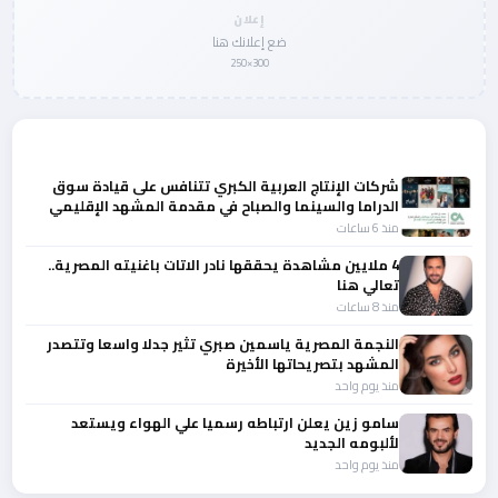
إعلان
ضع إعلانك هنا
300×250
المزيد من أخبار الفن
شركات الإنتاج العربية الكبري تتنافس على قيادة سوق
الدراما والسينما والصباح في مقدمة المشهد الإقليمي
منذ 6 ساعات
4 ملايين مشاهدة يحققها نادر الاتات باغنيته المصرية..
تعالي هنا
منذ 8 ساعات
النجمة المصرية ياسمين صبري تثير جدلا واسعا وتتصدر
المشهد بتصريحاتها الأخيرة
منذ يوم واحد
سامو زين يعلن ارتباطه رسميا علي الهواء ويستعد
لألبومه الجديد
منذ يوم واحد