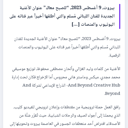
بيروت، 9 أغسطس 2023، “للصبح معاك” عنوان الأغنية
الجديدة للفنان اللبناني مُسلم والتي أطلقها أخيراً عبر قناته على
اليوتيوب والمنصات […]
بيروت، 9 أغسطس 2023، “للصبح معاك” عنوان الأغنية الجديدة للفنان
اللبناني مُسلم والتي أطلقها أخيراً عبر قناته على اليوتيوب والمنصات
الرقمية.
الأغنية من كلمات وليد الغزالي وألحان مصطفى محفوظ، توزيع موسيقي
محمد مجدي، ميكس وماستر هاني محروس، أما الإخراج فكان تحت إدارة
And Beyond Creative Hub- الذراع الإبداعي لشركة And
Beyond.
رافق العمل حملة ترويجية من مقتطفات وإعلان ترويجي للفيديو كليب،
الذي يحملنا إلى أجواء الصيف والرحلات الشبابية، حيث تُقرّر شلّة من
الأصدقاء، افتراش أحد منعطفات الجسور في العاصمة بيروت وتحويلها إلى