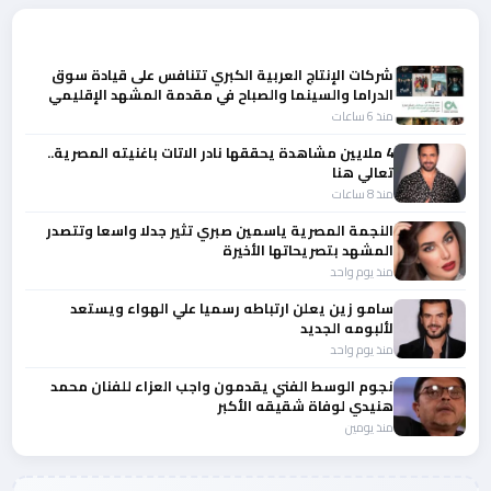
أحدث الأخبار
شركات الإنتاج العربية الكبري تتنافس على قيادة سوق
الدراما والسينما والصباح في مقدمة المشهد الإقليمي
منذ 6 ساعات
4 ملايين مشاهدة يحققها نادر الاتات باغنيته المصرية..
تعالي هنا
منذ 8 ساعات
النجمة المصرية ياسمين صبري تثير جدلا واسعا وتتصدر
المشهد بتصريحاتها الأخيرة
منذ يوم واحد
سامو زين يعلن ارتباطه رسميا علي الهواء ويستعد
لألبومه الجديد
منذ يوم واحد
نجوم الوسط الفني يقدمون واجب العزاء للفنان محمد
هنيدي لوفاة شقيقه الأكبر
منذ يومين