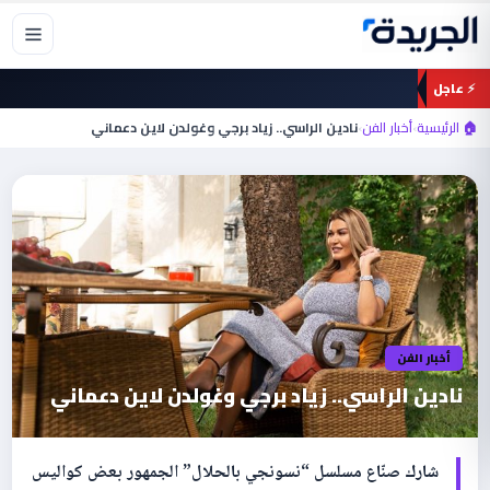
خطي
لى
لمحتوى
⚡ عاجل
🏠 الرئيسية
›
أخبار الفن
›
نادين الراسي.. زياد برجي وغولدن لاين دعماني
أخبار الفن
نادين الراسي.. زياد برجي وغولدن لاين دعماني
شارك صنّاع مسلسل “نسونجي بالحلال” الجمهور بعض كواليس