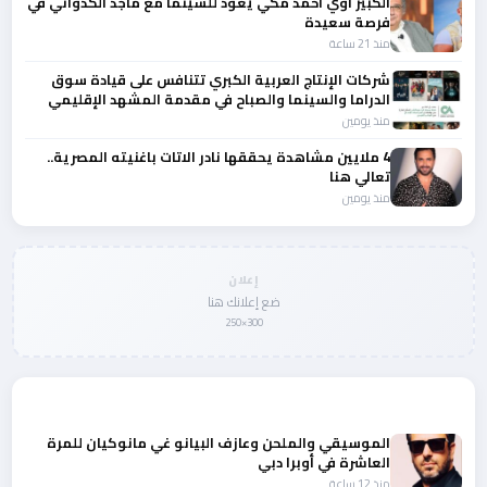
الكبير اوي احمد مكي يعود للسينما مع ماجد الكدواني في
فرصة سعيدة
منذ 21 ساعة
شركات الإنتاج العربية الكبري تتنافس على قيادة سوق
الدراما والسينما والصباح في مقدمة المشهد الإقليمي
منذ يومين
4 ملايين مشاهدة يحققها نادر الاتات باغنيته المصرية..
تعالي هنا
منذ يومين
إعلان
ضع إعلانك هنا
300×250
المزيد من أخبار الفن
الموسيقي والملحن وعازف البيانو غي مانوكيان للمرة
العاشرة في أوبرا دبي
منذ 12 ساعة