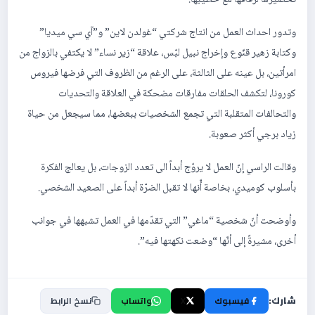
وتدور احداث العمل من انتاج شركتي “غولدن لاين” و”آي سي ميديا”
وكتابة زهير قنّوع وإخراج نبيل لبّس، علاقة “زير نساء” لا يكتفي بالزواج من
امرأتين، بل عينه على الثالثة، على الرغم من الظروف التي فرضها فيروس
كورونا، لتكشف الحلقات مفارقات مضحكة في العلاقة والتحديات
والتحالفات المتقلبة التي تجمع الشخصيات ببعضها، مما سيجعل من حياة
زياد برجي أكثر صعوبة.
وقالت الراسي إنّ العمل لا يروّج أبداً الى تعدد الزوجات، بل يعالج الفكرة
بأسلوب كوميدي، بخاصة أّنها لا تقبل الضرّة أبداً على الصعيد الشخصي.
وأوضحت أنّ شخصية “ماغي” التي تقدّمها في العمل تشبهها في جوانب
أخرى، مشيرةً إلى أنّها “وضعت نكهتها فيه”.
شارك:
فيسبوك
X
واتساب
نسخ الرابط