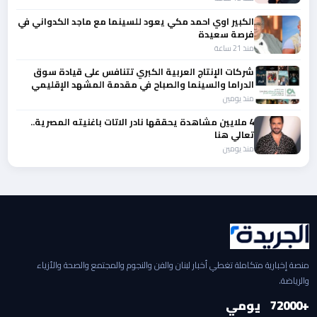
الكبير اوي احمد مكي يعود للسينما مع ماجد الكدواني في
فرصة سعيدة
منذ 21 ساعة
شركات الإنتاج العربية الكبري تتنافس على قيادة سوق
الدراما والسينما والصباح في مقدمة المشهد الإقليمي
منذ يومين
4 ملايين مشاهدة يحققها نادر الاتات باغنيته المصرية..
تعالي هنا
منذ يومين
منصة إخبارية متكاملة تغطي أخبار لبنان والفن والنجوم والمجتمع والصحة والأزياء
والرياضة.
+2000
7
يومي