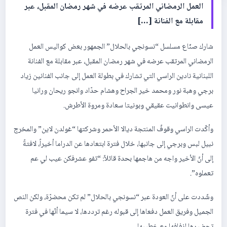
العمل الرمضاني المرتقب عرضه في شهر رمضان المقبل، عبر
مقابلة مع الفنانة […]
شارك صنّاع مسلسل “نسونجي بالحلال” الجمهور بعض كواليس العمل
الرمضاني المرتقب عرضه في شهر رمضان المقبل، عبر مقابلة مع الفنانة
اللبنانية نادين الراسي التي تشارك في بطولة العمل إلى جانب الفنانين زياد
برجي وهبة نور ومحمد خير الجراح وهشام حدّاد وانجو ريحان ورانيا
عيسى وانطوانيت عقيقي وبونيتا سعادة ومروة الأطرش.
وأكّدت الراسي وقوفّ المنتجة ديالا الأحمر وشركتها “غولدن لاين” والمخرج
نبيل لبس وبرجي إلى جانبها، خلال فترة ابتعادها عن الدراما أخيراً، لافتةً
إلى أنّ الأخير واجه من هاجمها بحدة قائلاً: “تفو عشرفكن عيب لي عم
تعملوه”.
وشّددت على أنّ العودة عبر “نسونجي بالحلال” لم تكن محضرّة، ولكن النص
الجميل وفريق العمل دفعاها إلى قبوله رغم ترددها، لا سيما أنّها في فترة
تحضيرها لزفافها مع خطيبها.