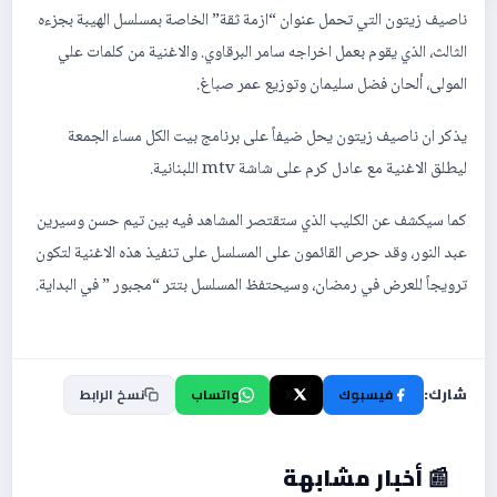
ناصيف زيتون التي تحمل عنوان “ازمة ثقة” الخاصة بمسلسل الهيبة بجزءه
الثالث، الذي يقوم بعمل اخراجه سامر البرقاوي. والاغنية من كلمات علي
المولى، ألحان فضل سليمان وتوزيع عمر صباغ.
يذكر ان ناصيف زيتون يحل ضيفاً على برنامج بيت الكل مساء الجمعة
ليطلق الاغنية مع عادل كرم على شاشة mtv اللبنانية.
كما سيكشف عن الكليب الذي ستقتصر المشاهد فيه بين تيم حسن وسيرين
عبد النور، وقد حرص القائمون على المسلسل على تنفيذ هذه الاغنية لتكون
ترويجاً للعرض في رمضان، وسيحتفظ المسلسل بتتر “مجبور ” في البداية.
شارك:
فيسبوك
X
واتساب
نسخ الرابط
📰 أخبار مشابهة