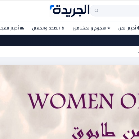
 أخبار الفن
⭐ النجوم والمشاهير
💄 الصحة والجمال
👥 أخبار المج
لوثائقي بالدار البيضاء…