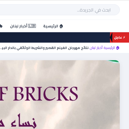
خطي
لى
بحث
لمحتوى
🏠 الرئيسية
🇱🇧 أخبار لبنان
🎭
⚡ عاجل
🏠 الرئيسية
›
أخبار لبنان
›
نتائج مهرجان الفيلم القصير والشريط ا