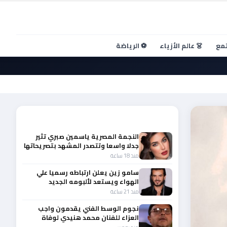
تمع
👗 عالم الأزياء
⚽ الرياضة
أحدث الأخبار
النجمة المصرية ياسمين صبري تثير
جدلا واسعا وتتصدر المشهد بتصريحاتها
الأخيرة
منذ 18 ساعة
سامو زين يعلن ارتباطه رسميا علي
الهواء ويستعد لألبومه الجديد
منذ 21 ساعة
نجوم الوسط الفني يقدمون واجب
العزاء للفنان محمد هنيدي لوفاة
شقيقه الأكبر