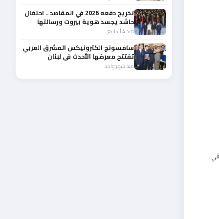
تخريج دفعه 2026 في المقاصد .. احتفال
حاشد يجسد هوية بيروت ورسالتها
الوطنية
منذ 4 أسابيع
سامسونج الكترونيكس المشرق العربي
تفتتح معرضها الأحدث في لبنان
منذ شهر واحد
بریطاني Abraham Fabio عن دوره في