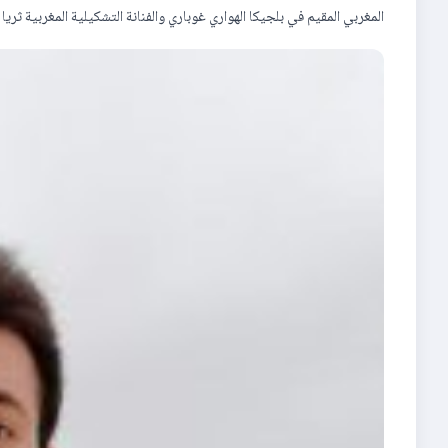
المغربي المقیم في بلجیكا الھواري غوباري والفنانة التشكیلیة المغربیة ثریا