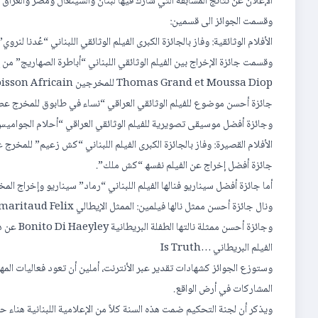
الإعلان عن نتائج المسابقة التي شارك فیھا لبنان والسینغال ومصر والعراق و
وقسمت الجوائز الى قسمین:
الأفلام الوثائقیة: وفاز بالجائزة الكبرى الفیلم الوثائقي اللبناني “عُدنا لنرو
وقسمت جائزة الإخراج بین الفیلم الوثائقي اللبناني “أباطرة الصھاریج” من إ
Thomas Grand et Moussa Diop للمخرجین Posson d’or , Poisson Africain” السنغالي الوثائقي والفیلم
جائزة أحسن موضوع للفیلم الوثائقي العراقي “نساء في طابوق للمخرج ع
وجائزة أفضل موسیقى تصویریة للفیلم الوثائقي العراقي “أحلام الجوامیس”
الأفلام القصیرة: وفاز بالجائزة الكبرى الفیلم اللبناني “كش زعیم” للم
جائزة أفضل إخراج عن الفیلم نفسھ “كش ملك”.
أما جائزة أفضل سیناریو فنالھا الفیلم اللبناني “رماد” سیناریو وإخراج ا
ونال جائزة أحسن ممثل نالھا فیلمین: الممثل الإیطالي maritaud Felix عن دوره في الفیلم الإیطالي Flame La ،والممثل
الفیلم البریطاني …Is Truth
وستوزع الجوائز كشھادات تقدیر عبر الأنترنت، أملین أن تعود فعالیات المھ
المشاركات في أرض الواقع.
ویذكر أن لجنة التحكیم ضمت ھذه السنة كلاً من الإعلامیة اللبنانیة ھناء