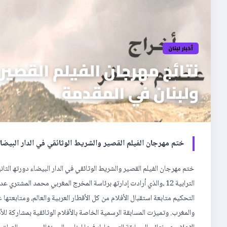
أخبار لبنان
نتائج مهرجان الفيلم القصير 
ولبنان في المقدمة
ختم مھرجان الفیلم القصیر والشریط الوثائقي في الدار البیض
ختم مھرجان الفیلم القصیر والشریط الوثائقي في الدار البیضاء دورتھ الث
الترابیة 12 ،والذي أرادت إدارتھ برئاسة المخرج المغربي محمد المشتري عدم التوقف بسبب جائحة كورونا، وبعد إصرار لجنة
التحكیم متابعة استقبال الأفلام من كل الأقطار العربیة والعالم، ومتابعتھا 