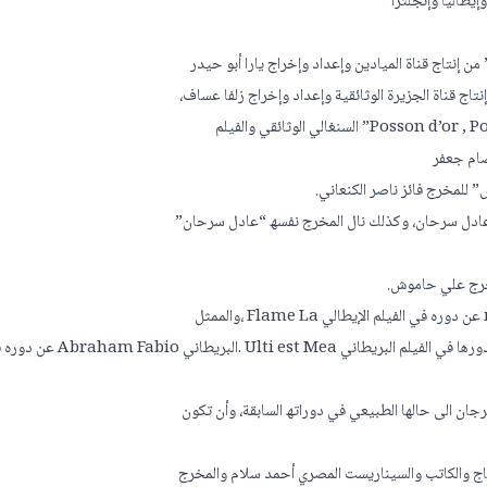
إیطالیا وإنجلترا
ي” من إنتاج قناة المیادین وإعداد وإخراج یارا أبو حیدر
نتاج قناة الجزیرة الوثائقیة وإعداد وإخراج زلفا عساف،
صام جعفر
 للمخرج فائز ناصر الكنعاني.
خرج عادل سرحان، وكذلك نال المخرج نفسھ “عادل سرحان”
لمخرج علي حاموش.
وجائزة أحسن ممثلة نالتھا الطفلة البریطانیة Bonito Di Haeyley عن دورھا في الفیلم البریطاني Ulti est Mea .ال
رجان الى حالھا الطبیعي في دوراتھ السابقة، وأن تكون
 حاج والكاتب والسیناریست المصري أحمد سلام والمخرج