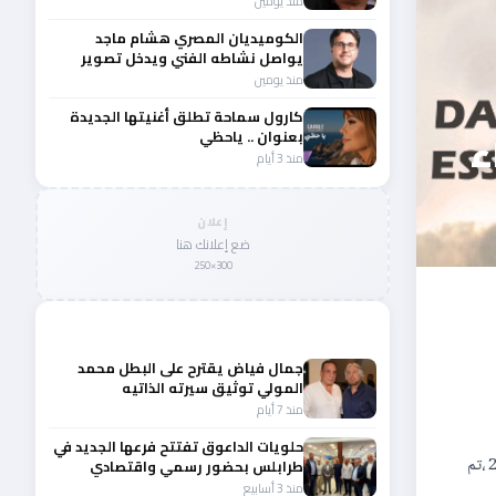
منذ يومين
الكوميديان المصري هشام ماجد
يواصل نشاطه الفني ويدخل تصوير
عامل ميت
منذ يومين
كارول سماحة تطلق أغنيتها الجديدة
ء
بعنوان .. ياحظي
منذ 3 أيام
إعلان
ضع إعلانك هنا
300×250
المزيد من أخبار لبنان
جمال فياض يقترح على البطل محمد
المولي توثيق سيرته الذاتيه
والبودكاست قد يكون البداية
منذ 7 أيام
حلويات الداعوق تفتتح فرعها الجديد في
والمغرب. وتمیزت المسابقة الرسمیة الخاصة بالأفلام الوثائقیة بمشاركة للأفلام التي أنتجتھا قناتي المیادین والجزیرة الوثائقیة. التداول 25-24-23 دیسمبر 2020 ،تم
طرابلس بحضور رسمي واقتصادي
منذ 3 أسابيع