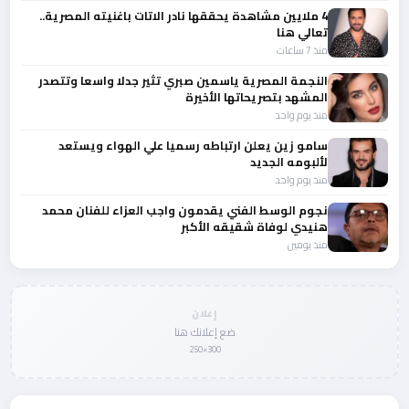
4 ملايين مشاهدة يحققها نادر الاتات باغنيته المصرية..
تعالي هنا
منذ 7 ساعات
النجمة المصرية ياسمين صبري تثير جدلا واسعا وتتصدر
المشهد بتصريحاتها الأخيرة
منذ يوم واحد
سامو زين يعلن ارتباطه رسميا علي الهواء ويستعد
لألبومه الجديد
منذ يوم واحد
نجوم الوسط الفني يقدمون واجب العزاء للفنان محمد
هنيدي لوفاة شقيقه الأكبر
منذ يومين
إعلان
ضع إعلانك هنا
300×250