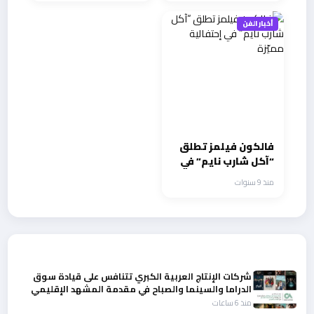
أخبار الفن
فالكون فيلمز تطلق
“آكل شارب نايم” في
إحتفالية مميّزة
منذ 9 سنوات
أحدث الأخبار
شركات الإنتاج العربية الكبري تتنافس على قيادة سوق
الدراما والسينما والصباح في مقدمة المشهد الإقليمي
منذ 6 ساعات