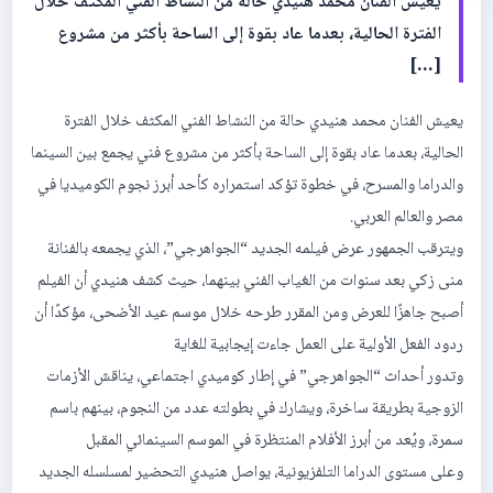
يعيش الفنان محمد هنيدي حالة من النشاط الفني المكثف خلال
الفترة الحالية، بعدما عاد بقوة إلى الساحة بأكثر من مشروع
[…]
يعيش الفنان محمد هنيدي حالة من النشاط الفني المكثف خلال الفترة
الحالية، بعدما عاد بقوة إلى الساحة بأكثر من مشروع فني يجمع بين السينما
والدراما والمسرح، في خطوة تؤكد استمراره كأحد أبرز نجوم الكوميديا في
مصر والعالم العربي.
ويترقب الجمهور عرض فيلمه الجديد “الجواهرجي”، الذي يجمعه بالفنانة
منى زكي بعد سنوات من الغياب الفني بينهما، حيث كشف هنيدي أن الفيلم
أصبح جاهزًا للعرض ومن المقرر طرحه خلال موسم عيد الأضحى، مؤكدًا أن
ردود الفعل الأولية على العمل جاءت إيجابية للغاية
وتدور أحداث “الجواهرجي” في إطار كوميدي اجتماعي، يناقش الأزمات
الزوجية بطريقة ساخرة، ويشارك في بطولته عدد من النجوم، بينهم باسم
سمرة، ويُعد من أبرز الأفلام المنتظرة في الموسم السينمائي المقبل
وعلى مستوى الدراما التلفزيونية، يواصل هنيدي التحضير لمسلسله الجديد