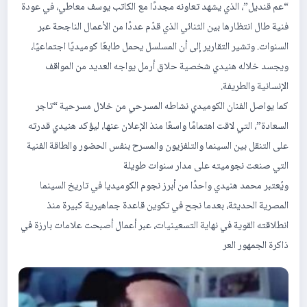
“عم قنديل”، الذي يشهد تعاونه مجددًا مع الكاتب يوسف معاطي، في عودة
فنية طال انتظارها بين الثنائي الذي قدّم عددًا من الأعمال الناجحة عبر
السنوات. وتشير التقارير إلى أن المسلسل يحمل طابعًا كوميديًا اجتماعيًا،
ويجسد خلاله هنيدي شخصية حلاق أرمل يواجه العديد من المواقف
الإنسانية والطريفة.
كما يواصل الفنان الكوميدي نشاطه المسرحي من خلال مسرحية “تاجر
السعادة”، التي لاقت اهتمامًا واسعًا منذ الإعلان عنها، ليؤكد هنيدي قدرته
على التنقل بين السينما والتلفزيون والمسرح بنفس الحضور والطاقة الفنية
التي صنعت نجوميته على مدار سنوات طويلة
ويُعتبر محمد هنيدي واحدًا من أبرز نجوم الكوميديا في تاريخ السينما
المصرية الحديثة، بعدما نجح في تكوين قاعدة جماهيرية كبيرة منذ
انطلاقته القوية في نهاية التسعينيات، عبر أعمال أصبحت علامات بارزة في
ذاكرة الجمهور العر