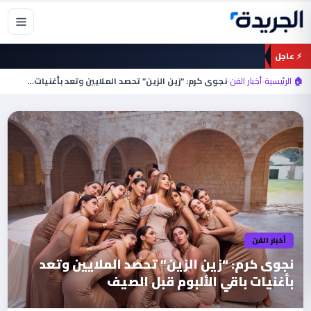
خطي
لى
لمحتوى
⚡ عاجل
🏠 الرئيسية
›
أخبار الفن
›
نجوى كرم: “زين الزين” تحصد الملايين وتعد بأغنيات…
أخبار الفن
نجوى كرم: “زين الزين” تحصد الملايين وتعد
بأغنيات باقي الألبوم قبل الصيف