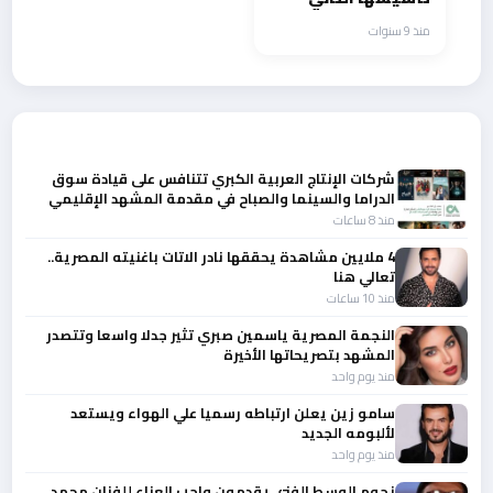
جمعية “بربارة نصّار”
منذ 9 سنوات
تحتفي بمن قاوم
المرض وانتصر
أحدث الأخبار
شركات الإنتاج العربية الكبري تتنافس على قيادة سوق
الدراما والسينما والصباح في مقدمة المشهد الإقليمي
منذ 8 ساعات
4 ملايين مشاهدة يحققها نادر الاتات باغنيته المصرية..
تعالي هنا
منذ 10 ساعات
النجمة المصرية ياسمين صبري تثير جدلا واسعا وتتصدر
المشهد بتصريحاتها الأخيرة
منذ يوم واحد
سامو زين يعلن ارتباطه رسميا علي الهواء ويستعد
لألبومه الجديد
منذ يوم واحد
نجوم الوسط الفني يقدمون واجب العزاء للفنان محمد