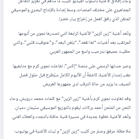
وجاء إطلاق الأغنية بأسلوب الفيديو كليب، ما ساهم في تعزيز التفاعل
الجماهيري على مختلف المنصات، وسط إشادة بالإنتاج البصري والموسيقي
المتقن الذي رافق العمل من إخراج بيار خضرا.
وتُعد أغنية “زين الزين” الأغنية الرابعة التي تصدرها نجوى من ألبومها
المرتقب، بعد أغنيات “نعا نقعد”، “يلعن البعد”، و”عتوقيت قلبي”، والتي
حظيت جميعها بترحيب واسع من الجمهور العربي.
وعبر حسابها الرسمي على منصة “إكس”، تفاعلت نجوى كرم مع متابعيها
عقب إصدار الأغنية، كاشفةً أن الألبوم الكامل سيُطرح قبل حلول فصل
الصيف، ما يزيد من حالة الترقب لدى جمهورها العريض.
وقد تعاونت نجوى كرم بأغنية “زين الزين” مع كلمات محمد درويش، وحاء
اللحن من الملحن أحمد بركات، ليقوم بالتوزيع الموسيقي سليمان دميان،
وتُعد الأغنية خطوة جديدة في مسيرة فنية حافلة بالتجدد والعطاء الفني.
ملاحظة: مرفق وصلر من كليب “زين الزين” و لينك الأغنية في يوتيوب: