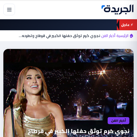
خطي
لى
لمحتوى
⚡ عاجل
🏠 الرئيسية
›
أخبار الفن
›
نجوي كرم توثق حفلها الكبير في قرطاج وتطرحه…
أخبار الفن
نجوي كرم توثق حفلها الكبير في قرطاج