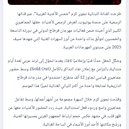
طرحت الفنانة اللبنانية نجوى كرم “شمس الأغنية العربية”، عبر قناتها
الرسمية على منصة يوتيوب، العرض الرسمي لأغنيات حفلها الجماهيري
الكبير الذي أحيته ضمن فعاليات مهرجان قرطاج الدولي في دورته التاسعة
والخمسين، لتوثّق بذلك واحدة من أبرز السهرات الفنية التي شهدها صيف
2025 على مستوى المهرجانات العربية.
وشكّل الحفل حدثًا فنيًا وإعلاميًا لافتًا، بعدما تحوّل إلى ترند عربي لعدة أيام
متتالية، بالتزامن مع إعلان نفاد التذاكر بالكامل (Sold Out)، وسط حضور
جماهيري قياسي تجاوز 12 ألف متفرّج، احتشدوا في مدرجات قرطاج
التاريخية لمتابعة واحدة من أكثر الليالي الغنائية تميزًا هذا الموسم.
وقدّمت نجوى كرم خلال السهرة مجموعة من أشهر أعمالها، وسط تفاعل
جماهيري واسع وردود فعل استثنائية، حيث ردد الحضور الأغنيات معها عن
ظهر قلب، في مشهد عكس حجم ارتباط الجمهور العربي بمسيرتها الفنية،
ورسّخ مكانتها كأحد أبرز الأسماء في الساحة الغنائية.