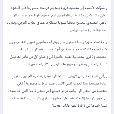
وتحوّلت الأمسية إلى مناسبة عربية بامتياز، فرضت حضورها على المشهد
الفني والإعلامي، مؤكدة أن لقاء نجوى كرم بجمهور قرطاج يتجاوز إطار
الحفل التقليدي، ليصبح محطة سنوية ينتظرها عشاق الطرب العربي، وتتردد
أصداؤها خارج حدود تونس.
واختُتمت السهرة وسط تصفيق حار ووقوف جماهيري طويل، لتغادر نجوى
كرم المسرح تاركة خلفها واحدة من أبرز أمسيات قرطاج في تاريخه
الحديث، وذكرى استثنائية بقيت حاضرة في وجدان كل من عاش تفاصيل
تلك الليلة التي وصفها الجمهور والمتابعون بـ “الليلة الذهبية”.
ويأتي طرح الحفل عبر “يوتيوب” كخطوة توثيقية تتيح للجمهور العربي
إعادة مشاهدة هذا الحدث الفني الكبير، حيث عرضت مجموعة أغاني
منفصلة من الحفل، الى جانب عرض فيديو آخر للحفل كاملاً، الذي أكد مجددًا
أن نجوى كرم ما زالت تحافظ على حضورها القوي وتواصل صناعة لحظات
فنية راسخة في ذاكرة المهرجانات العربية.