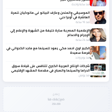
منذ ساعة واحدة
الموسيقي والملحن وعازف البيانو غي مانوكيان للمرة
العاشرة في أوبرا دبي
منذ 16 ساعة
الإعلامية المصرية سارة خليفة من الشهرة والإعلام إلي
الإجرام والاعدام
منذ 24 ساعة
الكبير اوي احمد مكي يعود للسينما مع ماجد الكدواني في
فرصة سعيدة
منذ يوم واحد
شركات الإنتاج العربية الكبري تتنافس على قيادة سوق
الدراما والسينما والصباح في مقدمة المشهد الإقليمي
منذ يومين
إعلان
ضع إعلانك هنا
300×250