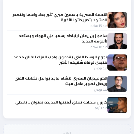
أحدث الأخبار
النجمة المصرية ياسمين صبري تثير جدلا واسعا وتتصدر
المشهد بتصريحاتها الأخيرة
منذ 15 ساعة
سامو زين يعلن ارتباطه رسميا علي الهواء ويستعد
لألبومه الجديد
منذ 18 ساعة
نجوم الوسط الفني يقدمون واجب العزاء للفنان محمد
هنيدي لوفاة شقيقه الأكبر
منذ يومين
الكوميديان المصري هشام ماجد يواصل نشاطه الفني
ويدخل تصوير عامل ميت
منذ يومين
كارول سماحة تطلق أغنيتها الجديدة بعنوان .. ياحظي
منذ 3 أيام
إعلان