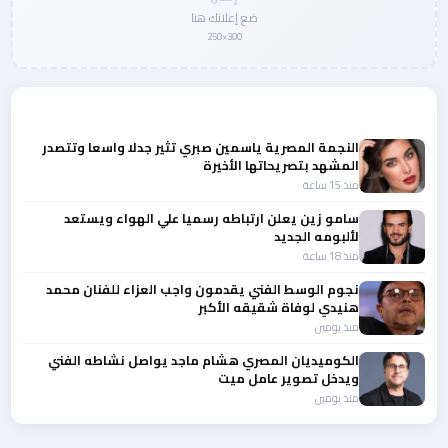
ضع إعلانك هنا
300×250
المزيد من أخبار الفن
النجمة المصرية ياسمين صبري تثير جدلا واسعا وتتصدر
المشهد بتصريحاتها الأخيرة
منذ 15 ساعة
سامو زين يعلن ارتباطه رسميا علي الهواء ويستعد
لألبومه الجديد
منذ 18 ساعة
نجوم الوسط الفني يقدمون واجب العزاء للفنان محمد
هنيدي لوفاة شقيقه الأكبر
منذ يومين
الكوميديان المصري هشام ماجد يواصل نشاطه الفني
ويدخل تصوير عامل ميت
منذ يومين