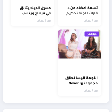
تسعة اعضاء من 5
حسين الديك يتالق
قارات للجنة تحكيم
في قرطاج وينسب
مهرجان مراكش
الفضل لسوريا ولبنان
منذ 7 سنوات
منذ 9 سنوات
للفيلم الدورة 18
وتونس ونجاح كبير
أخبار الفن
النجمة اليسا تطلق
مجموعتها Never
Giveup بالتعاون مع
منذ 7 سنوات
دار المجوهرات
LAVALL IERE