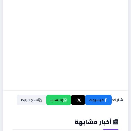
شارك:
فيسبوك
X
واتساب
نسخ الرابط
📰 أخبار مشابهة