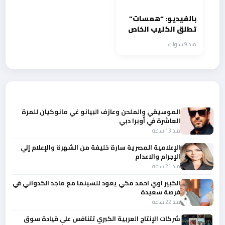
بالفيديو: “همسات”
تطلق الكليب الخاص
بأوبريت “الله معنا”
منذ 9 سنوات
أحدث الأخبار
الموسيقي والملحن وعازف البيانو غي مانوكيان للمرة
العاشرة في أوبرا دبي
منذ 13 ساعة
الإعلامية المصرية سارة خليفة من الشهرة والإعلام إلي
الإجرام والاعدام
منذ 21 ساعة
الكبير اوي احمد مكي يعود للسينما مع ماجد الكدواني في
فرصة سعيدة
منذ 22 ساعة
شركات الإنتاج العربية الكبري تتنافس على قيادة سوق