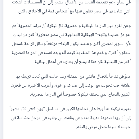
في لبنان رغم تقديمه العديد من الأعمال، مشيراً إلى أنّ المسلسلات الثلاث
التي شارك بها في مصر تعاون فيها مع أشخاص قمة في الأخلاق والفن.
وعن الفرق بين الدراما اللبنانية والمصرية، قال نيكولا أنّ دراما المصرية أهم
لعوامل عديدة وتابع:” الهيكلية الإنتاجية في مصر متطورة أكثر من لبنان،
لأنّ السوق المصري أكبر. وعندما يكون الإنتاج مرتفعاً وسائل الراحة للممثل
ستكون أكثر”، وختم هذا الملف بتأكيده أنّه وجد نفسه في الدراما المصرية
أكثر من اللبنانية لكن هذا لا يمنع أن يشارك في أعمال لبنانية.
معوّض تفاجأ باتصال هاتفي من الممثلة ريتا حايك التي كانت تربطه بها
علاقة حب تحولت مع الوقت إلى صداقة وأخوة، وأعربت الأخيرة عن فخرها
الكبير بالنجاح الذي يحققه نيكولا خصوصاً في الدراما المصرية.
بدوره نيكولا هنأ ريتا على نجاحها الكبير في مسلسل “وين كنتي 2″، مشيراً
إلى أنّ ريتا صديقة مقربة منه وهي وقفت إلى جانبه في مرحل حسّاسة في
حياته لا سيما خلال مرض والدته.