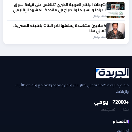
شركات الإنتاج العربية الكبري تتنافس على قيادة سوق
الدراما والسينما والصباح في مقدمة المشهد الإقليمي
منذ يومين
4 ملايين مشاهدة يحققها نادر الاتات باغنيته المصرية..
تعالي هنا
منذ يومين
منصة إخبارية متكاملة تغطي أخبار لبنان والفن والنجوم والمجتمع والصحة والأزياء
والرياضة.
+2000
7
يومي
مقال
قسم
تحديث
الأقسام
أخبار لبنان