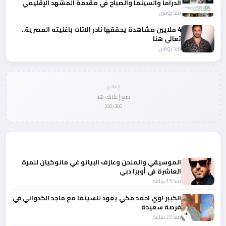
الدراما والسينما والصباح في مقدمة المشهد الإقليمي
منذ يومين
4 ملايين مشاهدة يحققها نادر الاتات باغنيته المصرية..
تعالي هنا
منذ يومين
إعلان
ضع إعلانك هنا
300×250
المزيد من أخبار الفن
الموسيقي والملحن وعازف البيانو غي مانوكيان للمرة
العاشرة في أوبرا دبي
منذ 13 ساعة
الكبير اوي احمد مكي يعود للسينما مع ماجد الكدواني في
فرصة سعيدة
منذ 22 ساعة