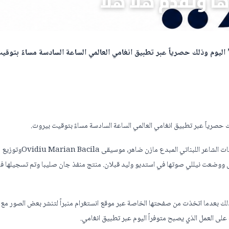
ا وتقدم هلا هلا
” اليوم وذلك حصرياً عبر تطبيق انغامي العالمي الساعة السادسة مساءً بتوقي
ك حصرياً عبر تطبيق انغامي العالمي الساعة السادسة مساءً بتوقيت بيروت.
الاغنية تهديها نيللي الى جمهورها بمناسبة عيد الفطر السعيد وهي من كلمات الشاعر اللبناتي المبدع مازن ضاهر، موسيقى Ovidiu Marian Bacilaوتوزيع
رينغ روجيه ابي عقل ووضعت نيللي صوتها في استديو وليد قبلان. منتج منفذ جان صليبا وتم تسجيلها 
ذلك بعدما اتخذت من صفحتها الخاصة عبر موقع انستغرام منبراً لتنشر بعض الصور مع
على العمل الذي يصبح متوفراً اليوم عبر تطبيق انغامي.