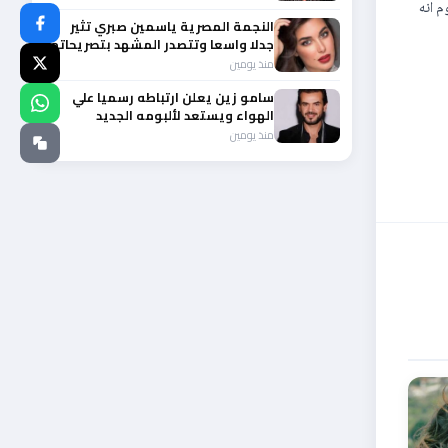
م انه
النجمة المصرية ياسمين صبري تثير
جدلا واسعا وتتصدر المشهد بتصريحاتها
الأخيرة
منذ يومين
سامو زين يعلن ارتباطه رسميا علي
الهواء ويستعد لألبومه الجديد
منذ يومين