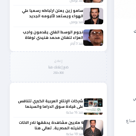
منذ يومين
سامو زين يعلن ارتباطه رسميا علي
الهواء ويستعد لألبومه الجديد
منذ يومين
ت
نجوم الوسط الفني يقدمون واجب
العزاء للفنان محمد هنيدي لوفاة
شقيقه الأكبر
منذ 3 أيام
إعلان
ضع إعلانك هنا
300×250
المزيد من أخبار الفن
في
شركات الإنتاج العربية الكبري تتنافس
على قيادة سوق الدراما والسينما
والصباح في مقدمة المشهد الإقليمي
منذ 16 ساعة
 صناع
4 ملايين مشاهدة يحققها نادر الاتات
باغنيته المصرية.. تعالي هنا
منذ 18 ساعة