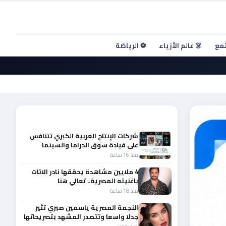
تمع
👗 عالم الأزياء
⚽ الرياضة
أحدث الأخبار
شركات الإنتاج العربية الكبري تتنافس
على قيادة سوق الدراما والسينما
والصباح في مقدمة المشهد الإقليمي
منذ 16 ساعة
4 ملايين مشاهدة يحققها نادر الاتات
باغنيته المصرية.. تعالي هنا
منذ 18 ساعة
النجمة المصرية ياسمين صبري تثير
جدلا واسعا وتتصدر المشهد بتصريحاتها
الأخيرة