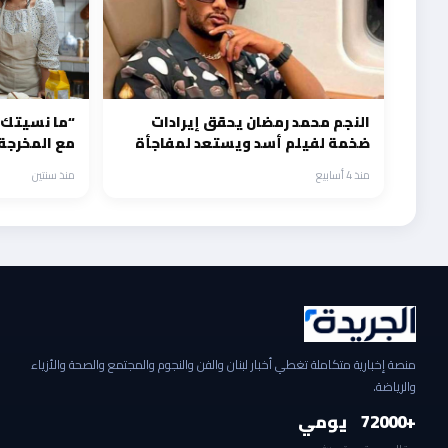
النجم محمد رمضان يحقق إيرادات
“ما نسيتك”
ضخمة لفيلم أسد ويستعد لمفاجأة
مع المخرجة 
قريبا
منذ 4 أسابيع
منذ سنتين
منصة إخبارية متكاملة تغطي أخبار لبنان والفن والنجوم والمجتمع والصحة والأزياء
والرياضة.
+2000
7
يومي