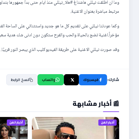
وما ان اطلقت نيللي هاشتاغ #هلا_نيللي منذ ايام حتى بدأ جمهورها بتداو
مرتبط مباشرة بعنوان الاغنية.
وكما عودتنا نيللي على تقديم كل ما هو جديد واستثنائي على الساحة الف
مؤخراً.اغنية تضج بالحياة والحب والفرح ستكون دون ادنى شك هدية سعيد
وقد صورت نيللي الاغنية على طريقة الفيديوكليب الذي يبصر النور قريبًا.
شارك:
فيسبوك
X
واتساب
نسخ الرابط
📰 أخبار مشابهة
أخبار الفن
أخبار الفن