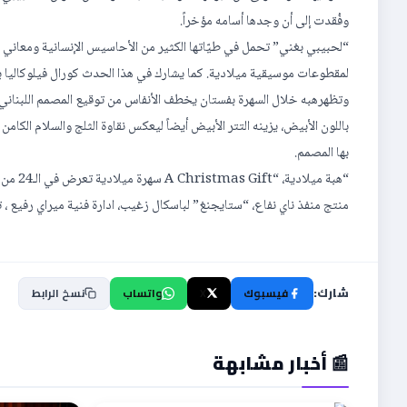
وفُقدت إلى أن وجدها أسامه مؤخراً.
“لحبيبي بغني” تحمل في طيّاتها الكثير من الأحاسيس الإنسانية ومعاني الر
لمقطوعات موسيقية ميلادية. كما يشارك في هذا الحدث كورال فيلوكاليا بقيا
وتظهرهبه خلال السهرة بفستان يخطف الأنفاس من توقيع المصمم اللبناني أ
باللون الأبيض، يزينه التتر الأبيض أيضاً ليعكس نقاوة الثلج والسلام الكامن
بها المصمم.
“هبة م
منتج منفذ ناي نفاع، “ستايجنغ” لباسكال زغيب، ادارة فنية ميراي رفيع ، تنفيذ الديكور بيا ابو عبدالله La Maison أما 
شارك:
فيسبوك
X
واتساب
نسخ الرابط
📰 أخبار مشابهة