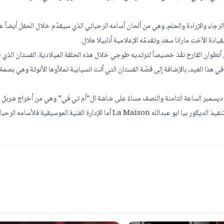
جاء والإرادة والحلم، وهي من ألحان أسامه الرحباني الذي سيقدّم خلال الحفل أيضاً عز
دة الأخت مارانا سعد وتقدمّه الإعلامية أنابيلا هلال.
نطوان القارح نفّذ خصيصاً لترتديه طوجي خلال هذه الحلقة الميلادية. الفستان الذي 
 في هذا العيد، بالإضافة إلى قَصّة الفستان التي أتت انسيابية تملأوها الأنوثة وهي بصمة
يلادية، “A Christmas Gift سهرة ميلادية تعرض في الـ24 من ديسمبر الساعة الثامنة والنصف مساءً على شاشة ال”أم تي في” وهي من أخراج 
الإدارة الفنية الموسيقية فلأسامه الرحباني.