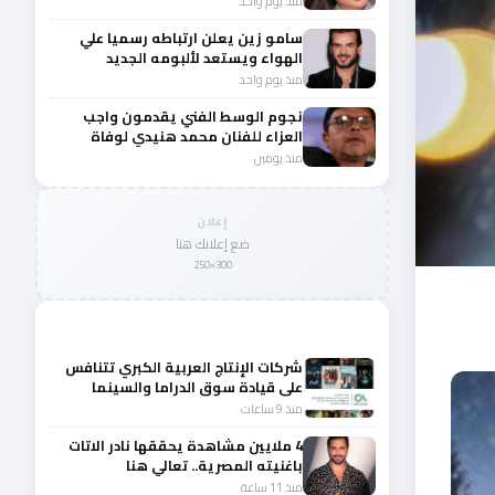
منذ يوم واحد
سامو زين يعلن ارتباطه رسميا علي
الهواء ويستعد لألبومه الجديد
منذ يوم واحد
نجوم الوسط الفني يقدمون واجب
العزاء للفنان محمد هنيدي لوفاة
شقيقه الأكبر
منذ يومين
إعلان
ضع إعلانك هنا
300×250
المزيد من أخبار الفن
شركات الإنتاج العربية الكبري تتنافس
على قيادة سوق الدراما والسينما
والصباح في مقدمة المشهد الإقليمي
منذ 9 ساعات
4 ملايين مشاهدة يحققها نادر الاتات
باغنيته المصرية.. تعالي هنا
منذ 11 ساعة