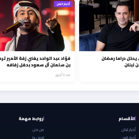
أخبار الفن
 يدخل دراما رمضان
فؤاد عبد الواحد يغني زفة الأمير تر
لبنان
بن سلمان آل سعود بحفل زفافه
بالرياض
منذ 4 أشهر
الأقسام
روابط مهمة
أخبار لبنان
من نحن
أخبار الفن
اتصل بنا