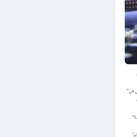
تي في”
غني”، وهي قصيدة من كلمات الراحل الكبير الأستاذ منصور الرحباني كتبها منذ 23 عاماً