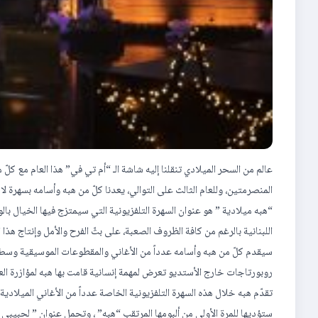
عالم من السحر الميلادي تنقلنا إليه شاشة الـ “أم تي في” هذا العام مع كل
المنصرمتين، وللعام الثالث على التوالي، يعدنا كلّ من هبه وأسامه بسهرة لا 
“هبه ميلادية ” هو عنوان السهرة التلفزيونية التي سيمتزج فيها الخيال ب
اللبنانية بالرغم من كافة الظروف الصعبة، على بثّ الفرح والأمل وإنتاج ه
سيقدم كلّ من هبه وأسامه عدداً من الأغاني والمقطوعات الموسيقية وسط 
روبورتاجات خارج الأستديو تعرض لمهمة إنسانية قامت بها هبه لمؤازرة العائلات المتضر
تقدّم هبه خلال هذه السهرة التلفزيونية الخاصة عدداً من الأغاني الميلادية 