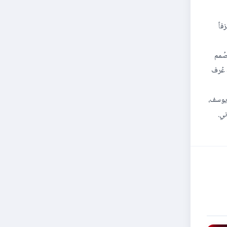
فاً
صُمم
 عُرف
شربل يوسف،