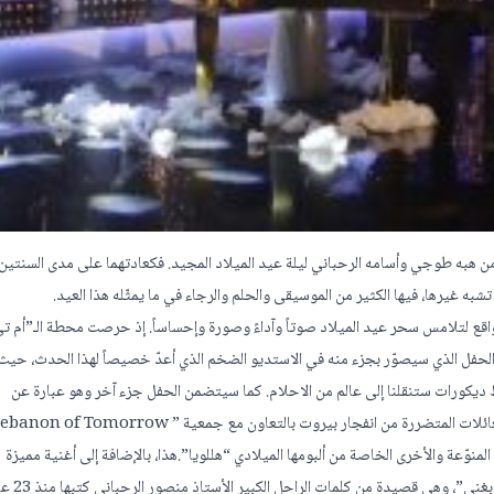
ّ من هبه طوجي وأسامه الرحباني ليلة عيد الميلاد المجيد. فكعادتهما على مدى السنتين
تشبه غيرها، فيها الكثير من الموسيقى والحلم والرجاء في ما يمثّله هذا العيد.
الواقع لتلامس سحر عيد الميلاد صوتاً وآداءً وصورة وإحساساً. إذ حرصت محطة الـ”أم 
ذا الحفل الذي سيصوّر بجزء منه في الاستديو الضخم الذي أعدّ خصيصاً لهذا الحدث، حيث
ديكورات ستنقلنا إلى عالم من الاحلام. كما سيتضمن الحفل جزء آخر وهو عبارة عن
رة من انفجار بيروت بالتعاون مع جمعية ” Lebanon of Tomorrow” .
المنوّعة والأخرى الخاصة من ألبومها الميلادي “هللويا”.هذا، بالإضافة إلى أغنية مميزة
ستؤديها للمرة الأولى من ألبومها المرتقب “هبه” ، وتحمل عنوان ” لحبيبي ب