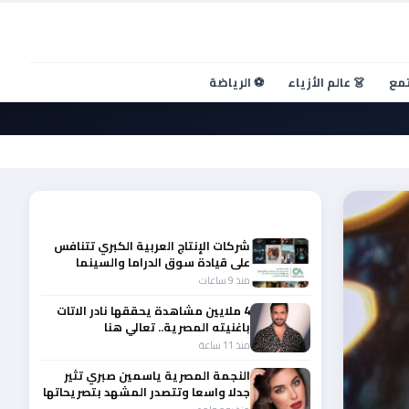
تمع
👗 عالم الأزياء
⚽ الرياضة
أحدث الأخبار
شركات الإنتاج العربية الكبري تتنافس
على قيادة سوق الدراما والسينما
والصباح في مقدمة المشهد الإقليمي
منذ 9 ساعات
4 ملايين مشاهدة يحققها نادر الاتات
باغنيته المصرية.. تعالي هنا
منذ 11 ساعة
النجمة المصرية ياسمين صبري تثير
جدلا واسعا وتتصدر المشهد بتصريحاتها
الأخيرة