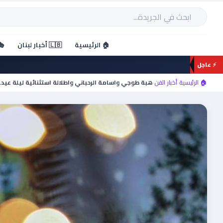
خطي
لى
بحث
لمحتوى
🏠 الرئيسية
🇱🇧 أخبار لبنان
🎭
⚡ عاجل
🏠 الرئيسية
›
أخبار الفن
›
هبة طوجي واسامة الرحباني واطلالة استثنائية ليلة عيد