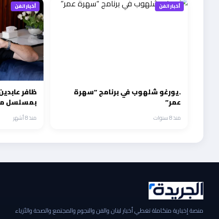
أخبار الفن
أخبار الفن
.يورغو شلهوب في برنامج “سهرة
ظافر عابدين
عمر”
بمسلسل من 
منذ 8 سنوات
منذ 8 أشهر
منصة إخبارية متكاملة تغطي أخبار لبنان والفن والنجوم والمجتمع والصحة والأزياء