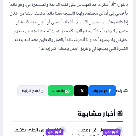
بالقول: “أنا أشكر ماجد المهندس على ثقته الدائمة والمستمرة بي، وهو دائماً
يأخذني إلى أماكن مختلفة، ولهذا النتيجة معنا دائماً مختلفة بيننا من خلال
إطلالته وشكله ومضمون الكليب، وأنا دائماً أتمنى أن أكون معه لأنه فنان
متميز ولا يشبه أحداً” وختم الترك كلامه بالقول: “ماجد المهندس صديق
حقيقي ولا يشبهه أحد وأنا أتشرف دائماً بالعمل والتعاون معه، لأنه بثقته
الكبيرة التي يمنحها لي ولفريق العمل يجعلنا أكثر إبداعاً”.
شارك:
فيسبوك
X
واتساب
نسخ الرابط
📰 أخبار مشابهة
أخبار الفن
أخبار الفن