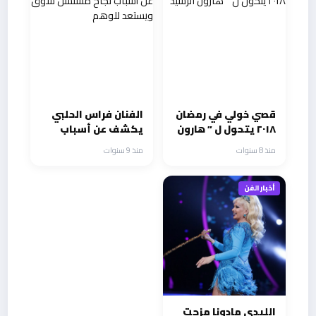
قصي خولي في رمضان
الفنان فراس الحلبي
٢٠١٨ يتحول ل ” هارون
يكشف عن أسباب
الرشيد”
نجاح مسلسل شوق
منذ 8 سنوات
منذ 9 سنوات
ويستعد للوهم
أخبار الفن
الليدي مادونا مزجت