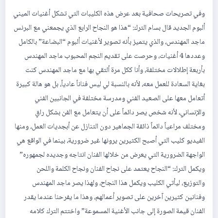
وفي تصريحات صحافية بعد عرض هذه الكليبات التي تشكل أغنيات الميني
ألبوم الجديد قال بسام الترك: “هذا هو النجاح الرابع الذي يجمعني مع البرنس
ماجد المهندس، والذي يتميز بأنه تصوير لأغنيات ألبوم “البضاعة” بالكامل
وعددها 4 أغنيات، وحرصت على تقديم النجم المحبوب ماجد المهندس
بأربعة إطلالات مختلفة، وأنا ككل مرة ألتقي بها مع ماجد المهندس كنت
بغاية السعادة للعمل معه، لأنه بالنسبة لي ليس فناناً عادياً، بل هو هالة كبيرة
أتعامل معها على الصعيد الفني ومدرسة مختلفة في الجانبين الفني
والإنساني، لأنه شخص يصر دائماً على أن يتعامل مع الفن بشكل راقٍ
ومختلف مراعياً دائماً ذائقة الجماهير دون التنازل عن أبجديات العمل، ومنها
الفيديو كليب التي أصبح الكثيرين يرونها غير ضرورية، بينما في الواقع هي
الواجهة الضرورية التي يعرض من خلالها الفنان انتاجه وجديده لجمهوره”
ويكمل الترك: “النجاح يعتمد على نجاح الفنان ونجاح الكلمة واللحن
والتوزيع، ليأتي الكليب ويكمل هذا النجاح، ولهذا يصر ماجد المهندس
وفنانين كثيرين آخرين على تصوير أعمالهم، وهذا ما يفرحنا عندما يقدر
الفنان قيمة الصورة إلى جانب الأغنية المسموعة” واختتم الترك كلامه