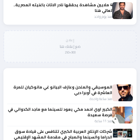
4 ملايين مشاهدة يحققها نادر الاتات باغنيته المصرية..
تعالي هنا
منذ يوم واحد
إعلان
ضع إعلانك هنا
300×250
المزيد من أخبار الفن
الموسيقي والملحن وعازف البيانو غي مانوكيان للمرة
العاشرة في أوبرا دبي
منذ ساعة واحدة
الكبير اوي احمد مكي يعود للسينما مع ماجد الكدواني في
فرصة سعيدة
منذ 11 ساعة
شركات الإنتاج العربية الكبري تتنافس على قيادة سوق
الدراما والسينما والصباح في مقدمة المشهد الإقليمي