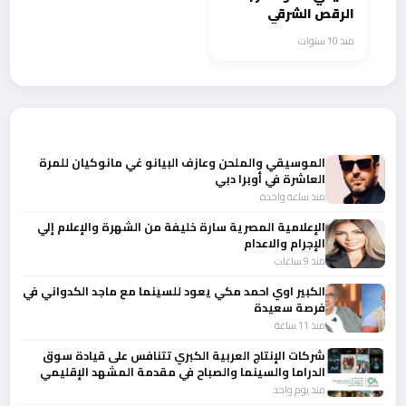
الرقص الشرقي
بالـMerengue في
منذ 10 سنوات
“الليلة حلوة”
أحدث الأخبار
الموسيقي والملحن وعازف البيانو غي مانوكيان للمرة
العاشرة في أوبرا دبي
منذ ساعة واحدة
الإعلامية المصرية سارة خليفة من الشهرة والإعلام إلي
الإجرام والاعدام
منذ 9 ساعات
الكبير اوي احمد مكي يعود للسينما مع ماجد الكدواني في
فرصة سعيدة
منذ 11 ساعة
شركات الإنتاج العربية الكبري تتنافس على قيادة سوق
الدراما والسينما والصباح في مقدمة المشهد الإقليمي
منذ يوم واحد