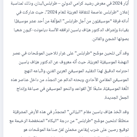
أيّار 2024 في معرض رشيد كرامي الدوليّ – طرابلس\لبنان، وذلك لمناسبة
إعلان “طرابلس عاصمة للثقافة العربيّة للعام 2024″، حيث شاركت في
أدائه فرقة “موسيقيّون من أجل طرابلس” المؤلّفة من أحد عشر موسيقيًّا
بقيادة وإشراف الدكتور هيّاف ياسين ترافقه الآنسة ديامونت-كيون شعيا
بصوتها الشجيّ والفاتن.
وقد أتى تلحين موشّح “طرابلس” على غرار تلاحين الموشّحات في عصر
النهضة الموسيقيّة العربيّة، حيث أنّه معروف عن الدكتور هيّاف ياسين
احترامه الدقيق لهذا التقليد الموسيقيّ العربيّ الفنيّ، واتّباعه النهج
الموسيقيّ المقاميّ الأحاديّ، وبحثه الدائم عن التجدّد من داخل عناصر هذه
اللّغة الموسيقيّة، متّبعًا كلّ القواعد والنحو الموسيقيّ في صياغة وإنتاج
الجمل الجديدة.
وقد اتّخذ هيّاف ياسين مقام “البيّاتي” المتجذّر في هذه الأرض المشرقيّة
منطلقًا لتلحين موشّح “طرابلس” من درجة “اليكاه” المنخفضة الرخيمة مع
توقيع رصين على ضرب إيقاعيّ مخمليّ لفنّ صناعة الموشّحات هو