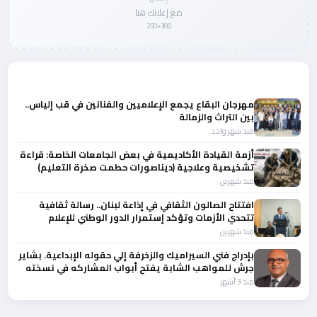
ضع إعلانك هنا
300×250
المزيد من أخبار الثقافة
مهرجان البقاع يجمع الإعلاميين والفنانين في قب إلياس..
بين التراث والزمالة
منذ شهر واحد
أزمة القيادة الأكاديمية في بعض الجامعات الخاصة: قراءة
تشخيصية وعلاجية (ديناصورات حطمت صخرة التعليم)
منذ شهرين
افتتاح الصالون الثقافي في إذاعة لبنان.. رسالة ثقافية
تتحدي الأزمات وتؤكد إستمرار الدور الوطني للإعلام
الرسمي
منذ شهرين
بإدراج فني السيراميك والزخرفة إلي حقوله الإبداعية. بشاير
جرش للمواهب الشابة يفتح أبواب المشاركه في نسخته
13
منذ 3 أشهر