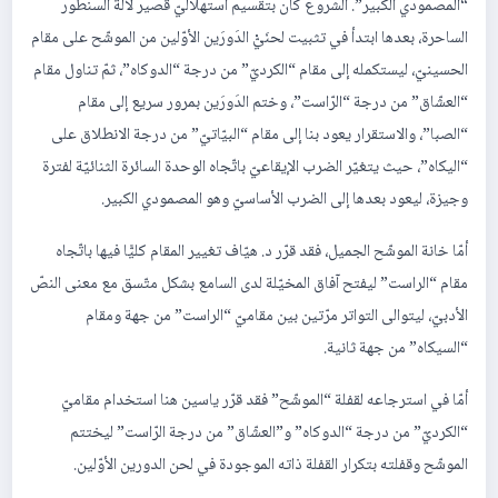
“المصمودي الكبير”. الشروع كان بتقسيم استهلاليّ قصير لآلة السنطور
الساحرة، بعدها ابتدأ في تثبيت لحنَيّْ الدَورَين الأوّلين من الموشّح على مقام
الحسينيّ، ليستكمله إلى مقام “الكرديّ” من درجة “الدوكاه”، ثمّ تناول مقام
“العشّاق” من درجة “الرّاست”، وختم الدَورَين بمرور سريع إلى مقام
“الصبا”، والاستقرار يعود بنا إلى مقام “البيّاتيّ” من درجة الانطلاق على
“اليكاه”، حيث يتغيّر الضرب الإيقاعيّ باتّجاه الوحدة السائرة الثنائيّة لفترة
وجيزة، ليعود بعدها إلى الضرب الأساسيّ وهو المصمودي الكبير.
أمّا خانة الموشّح الجميل، فقد قرّر د. هيّاف تغيير المقام كليًّا فيها باتّجاه
مقام “الراست” ليفتح آفاق المخيّلة لدى السامع بشكل متّسق مع معنى النصّ
الأدبيّ، ليتوالى التواتر مرّتين بين مقاميّ “الراست” من جهة ومقام
“السيكاه” من جهة ثانية.
أمّا في استرجاعه لقفلة “الموشّح” فقد قرّر ياسين هنا استخدام مقاميّ
“الكرديّ” من درجة “الدوكاه” و”العشّاق” من درجة الرّاست” ليختتم
الموشّح وقفلته بتكرار القفلة ذاته الموجودة في لحن الدورين الأوّلين.