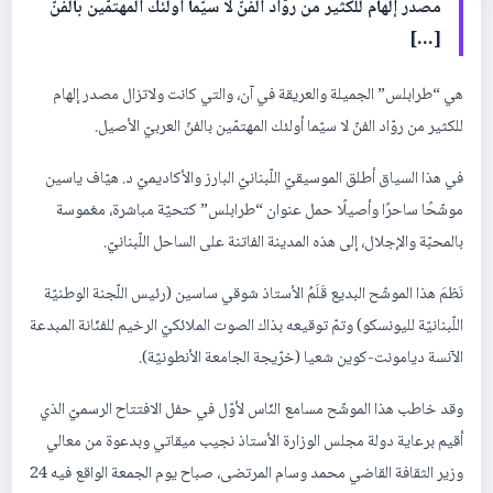
مصدر إلهام للكثير من روّاد الفنّ لا سيّما أولئك المهتمّين بالفنّ
[…]
هي “طرابلس” الجميلة والعريقة في آن، والتي كانت ولاتزال مصدر إلهام
للكثير من روّاد الفنّ لا سيّما أولئك المهتمّين بالفنّ العربيّ الأصيل.
في هذا السياق أطلق الموسيقيّ اللّبنانيّ البارز والأكاديميّ د. هيّاف ياسين
موشّحًا ساحرًا وأصيلًا حمل عنوان “طرابلس” كتحيّة مباشرة، مغموسة
بالمحبّة والإجلال، إلى هذه المدينة الفاتنة على الساحل اللّبنانيّ.
نَظمَ هذا الموشّح البديع قَلَمُ الأستاذ شوقي ساسين (رئيس اللّجنة الوطنيّة
اللّبنانيّة لليونسكو) وتمّ توقيعه بذاك الصوت الملائكيّ الرخيم للفنّانة المبدعة
الآنسة ديامونت-كوين شعيا (خرّيجة الجامعة الأنطونيّة).
وقد خاطب هذا الموشّح مسامع النّاس لأوّل في حفل الافتتاح الرسميّ الذي
أقيم برعاية دولة مجلس الوزارة الأستاذ نجيب ميقاتي وبدعوة من معالي
وزير الثقافة القاضي محمد وسام المرتضى، صباح يوم الجمعة الواقع فيه 24