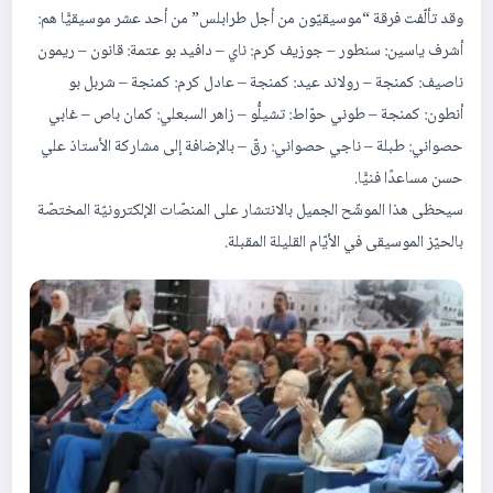
وقد تألّفت فرقة “موسيقيّون من أجل طرابلس” من أحد عشر موسيقيًّا هم:
أشرف ياسين: سنطور – جوزيف كرم: ناي – دافيد بو عتمة: قانون – ريمون
ناصيف: كمنجة – رولاند عيد: كمنجة – عادل كرم: كمنجة – شربل بو
أنطون: كمنجة – طوني حوّاط: تشيلُّو – زاهر السبعلي: كمان باص – غابي
حصواني: طبلة – ناجي حصواني: رقّ – بالإضافة إلى مشاركة الأستاذ علي
حسن مساعدًا فنيًّا.
سيحظى هذا الموشّح الجميل بالانتشار على المنصّات الإلكترونيّة المختصّة
بالحيّز الموسيقى في الأيّام القليلة المقبلة.