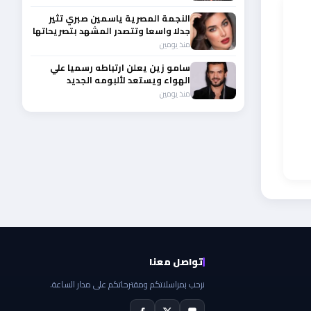
النجمة المصرية ياسمين صبري تثير
جدلا واسعا وتتصدر المشهد بتصريحاتها
الأخيرة
منذ يومين
سامو زين يعلن ارتباطه رسميا علي
الهواء ويستعد لألبومه الجديد
منذ يومين
تواصل معنا
نرحب بمراسلاتكم ومقترحاتكم على مدار الساعة.