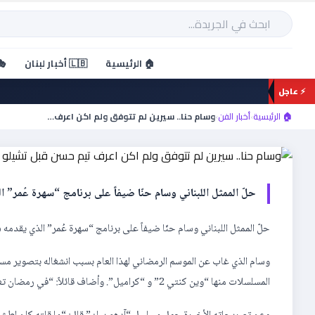
خطي
لى
بحث
لمحتوى
أخبار الفن
🏠 الرئيسية
🇱🇧 أخبار لبنان
🎭
وسام حنا.. سيرين لم تتوفق
⚡ عاجل
تشيلو
🏠 الرئيسية
›
أخبار الفن
›
وسام حنا.. سيرين لم تتوفق ولم اكن اعرف…
حلّ الممثل اللبناني وسام حنّا ضيفاً على برنامج “سهرة عُمر
حلّ الممثل اللبناني وسام حنّا ضيفاً على برنامج “سهرة عُمر” الذي يقدمه
وسام الذي غاب عن الموسم الرمضاني لهذا العام بسبب انشغاله بتصوير مس
المسلسلات منها “وين كنتي 2” و “كراميل”. وأضاف قائلاً: “في رمضان تغربلت الأعمال والنجوم بعضهم حققوا نجاحاً كبيراً والبعض الأخر مرّت أعمالهم مرور الكرام”.