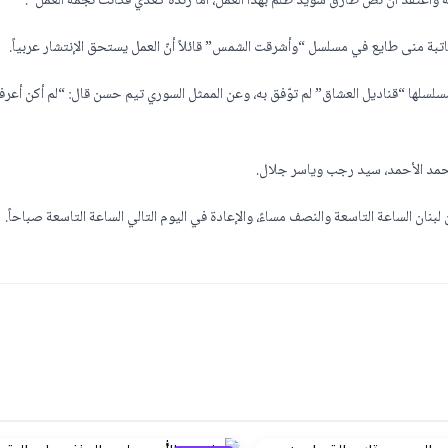
أعتقد أنّ نص طارق سويد ظُلم بهذا العمل، أما رندة كعدي فكانت نجمة العمل”.
اتبة منى طايع في مسلسل “وأشرقت الشمس” قائلاً أنّ العمل يستحق الإنتشار عربياً.
سلسلها “قناديل العشاق” لم توّفق به، وعن الممثل السوري تيم حسن قال: “لم أكن أعرف
محمد الأحمد، سيد رجب وياسر جلال.
ان الساعة التاسعة والنصف مساءً، والإعادة في اليوم التالي الساعة التاسعة صباحاً.