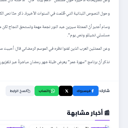
وعن تصريحاته الأخيرة حول مسلسل “آدهم بيك” قال: “ما قلته كان لطشة و
وحول النصوص اللبنانية التي ظُلمت في السنوات الأخيرة، ذكر حنّا نص الك
وسام أعتبر أنّ الممثلة سيرين عبد النور نجمة مهمة وتستحق النجاح لكن م
مسلسلي تشيللو ونص يوم”.
وعن الممثلين العرب الذين لفتوا نظره في الموسم الرمضاني قال: أحببت 
نذكر أنّ برنامج “سهرة عمر” يعرض طيلة شهر رمضان مباشرةً عبر تلفزيون لبن
شارك:
فيسبوك
X
واتساب
نسخ الرابط
📰 أخبار مشابهة