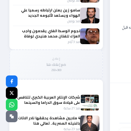
منذ يومين
سامو زين يعلن ارتباطه رسميا علي
الهواء ويستعد لألبومه الجديد
منذ يومين
ه قبل
نجوم الوسط الفني يقدمون واجب
العزاء للفنان محمد هنيدي لوفاة
شقيقه الأكبر
منذ 3 أيام
إعلان
ضع إعلانك هنا
300×250
المزيد من أخبار الفن
شركات الإنتاج العربية الكبري تتنافس
على قيادة سوق الدراما والسينما
والصباح في مقدمة المشهد الإقليمي
منذ 21 ساعة
4 ملايين مشاهدة يحققها نادر الاتات
باغنيته المصرية.. تعالي هنا
منذ 23 ساعة