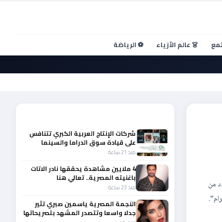
تمع
👗 عالم الأزياء
⚽ الرياضة
أحدث الأخبار
شركات الإنتاج العربية الكبري تتنافس
على قيادة سوق الدراما والسينما
والصباح في مقدمة المشهد الإقليمي
منذ 21 ساعة
4 ملايين مشاهدة يحققها نادر الاتات
باغنيته المصرية.. تعالي هنا
د من
منذ 23 ساعة
النجمة المصرية ياسمين صبري تثير
جدلا واسعا وتتصدر المشهد بتصريحاتها
الأخيرة