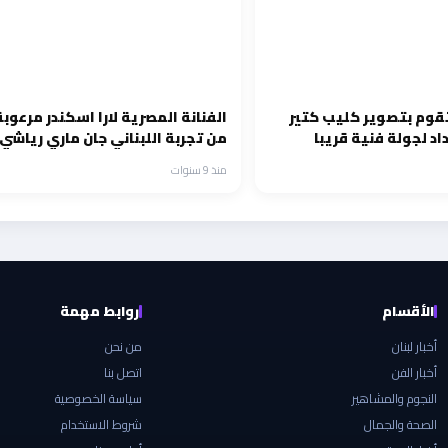
قوم بتصوير كليب كتير
الفنانة المصرية لارا اسكندر مرع
د لجولة فنية قريبا
من تجربة اللبناني جان ماري رياشي
منذ 9 سنوات
الأقسام
روابط مهمة
أخبار لبنان
من نحن
أخبار الفن
اتصل بنا
النجوم والمشاهير
سياسة الخصوصية
الصحة والجمال
شروط الاستخدام