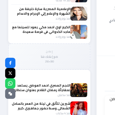
منذ 18 ساعة
الإعلامية المصرية سارة خليفة من
الشهرة والإعلام إلي الإجرام والاعدام
منذ يوم واحد
فادي
الكبير اوي احمد مكي يعود للسينما مع
ماجد الكدواني في فرصة سعيدة
منذ يوم واحد
إعلان
ضع إعلانك هنا
300×250
المزيد من أخبار الفن
النجم المصري احمد العوضي يستعد
لمفاجأة رمضان القادم بعنوان سلطان
الديب
منذ ساعتين
شيرين تتألق في ليلة من العمر بالساحل
الشمالى وسط حضور جماهيري كبير
منذ 4 ساعات