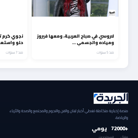
لاروسي في صباح العربية، ومعها فيروز
نجوي كرم ت
ومياده والجسمي …
حلو واستعدا
منذ 5 سنوات
منذ 7 سنوات
منصة إخبارية متكاملة تغطي أخبار لبنان والفن والنجوم والمجتمع والصحة والأزياء
والرياضة.
+2000
7
يومي
مقال
قسم
تحديث