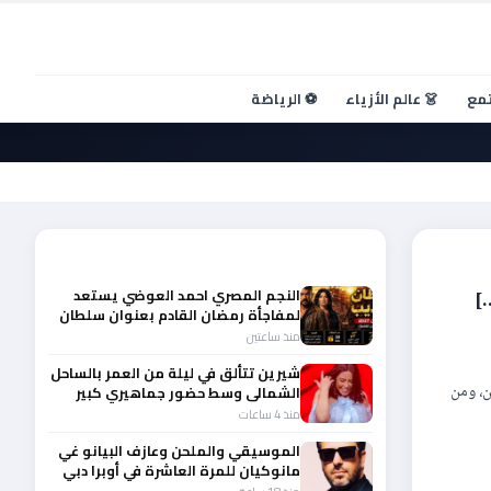
تمع
👗 عالم الأزياء
⚽ الرياضة
أحدث الأخبار
النجم المصري احمد العوضي يستعد
…]
لمفاجأة رمضان القادم بعنوان سلطان
الديب
منذ ساعتين
شيرين تتألق في ليلة من العمر بالساحل
ن، ومن
الشمالى وسط حضور جماهيري كبير
منذ 4 ساعات
الموسيقي والملحن وعازف البيانو غي
مانوكيان للمرة العاشرة في أوبرا دبي