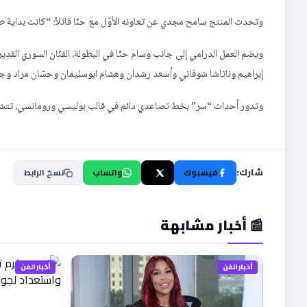
وتحدث المنتج سامح مجدي عن تعاونه الأوّل مع حنّا قائلاً: “كانت بداية طيب
ويضم العمل الدرامي إلى جانب وسام حنّا في البطولة، الفنّان السوري القدير
إبراهيم وناتاشا شوفاني وأسعد رشدان وهشام ابوسليمان وحسّان مراد وجوي 
وتدور أحداث “سر” بخط تصاعدي دائم في قالب بوليسي ورومانسي، تتش
شارك:
فيسبوك
X
واتساب
نسخ الرابط
📰 أخبار مشابهة
أخبار الفن
أخبار الفن