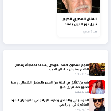
الفنان المصري الكبير
نبيل نور الدين يفقد
بصره ويعلن اعتزاله
منذ 3 أسابيع
الفن نهائياً
أحدث الأخبار
النجم المصري احمد العوضي يستعد لمفاجأة رمضان
القادم بعنوان سلطان الديب
منذ 19 ساعة
شيرين تتألق في ليلة من العمر بالساحل الشمالى وسط
حضور جماهيري كبير
منذ 20 ساعة
الموسيقي والملحن وعازف البيانو غي مانوكيان للمرة
العاشرة في أوبرا دبي
منذ يوم واحد