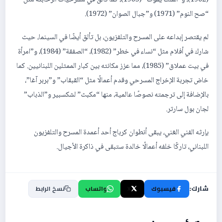
“صح النوم” (1971) و”جبال الصوان” (1972).
لم يقتصر إبداعه على المسرح والتلفزيون، بل تألق أيضًا في السينما، حيث
شارك في أفلام مثل “نساء في خطر” (1982)، “الصفقة” (1984)، و”امرأة
في بيت عملاق” (1985)، مما عزز مكانته بين كبار الممثلين اللبنانيين. كما
خاض تجربة الإخراج المسرحي وقدم أعمالًا مثل “القبقاب” و”بربر آغا”،
بالإضافة إلى ترجمته نصوصًا عالمية، منها “مكبث” لشكسبير و”الذباب”
لجان بول سارتر.
بإرثه الفني الغني، يبقى أنطوان كرباج أحد أعمدة المسرح والتلفزيون
اللبناني، تاركًا خلفه أعمالًا خالدة ستبقى في ذاكرة الأجيال.
شارك:
فيسبوك
X
واتساب
نسخ الرابط