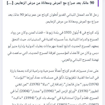
90 عامًا، بعد صراع مع المرض ومعاناة من مرض الزهايمر. […]
رحل الأحد الممثل اللبناني القدير أنطوان كرباج عن عمر يناهز 90 عامًا، بعد
صراع مع المرض ومعاناة من مرض الزهايمر.
وُلد كرباج في 4 أيلول 1935 في بلدة زبوغا – قضاء المتن، وكان من رواد
المسرح والدراما اللبنانية. بدأ مسيرته الفنية في الستينيات، حيث التحق
بمعهد المسرح الحديث التابع للجنة مهرجانات بعلبك الدولية بإدارة منير أبو
دبس، وكان من الأعضاء المؤسسين لفرقة المسرح الحديث، التي ساهمت في
نهضة المسرح اللبناني والعربي.
على مدار مسيرته، قدم كرباج أعمالًا مسرحية ودرامية تركت بصمة بارزة
في الساحة الفنية. تلفزيونيًا، تألق في مسلسلات عدة، أبرزها “البؤساء”
(1974) بدور “جان فالجان”، إضافة إلى “ديالا” (1976)، “لمن تغني
الطيور” (1976)، “أوراق الزمن المر” (1996) و”عشتار” (2004). أما في
المسرح، فقدّم أدوارًا استثنائية في “يوسف بك كرم” (1994)، “ماكبث”
(1962)، و”الملك يموت” (1965)، كما تألق في مسرحيات الرحابنة مثل