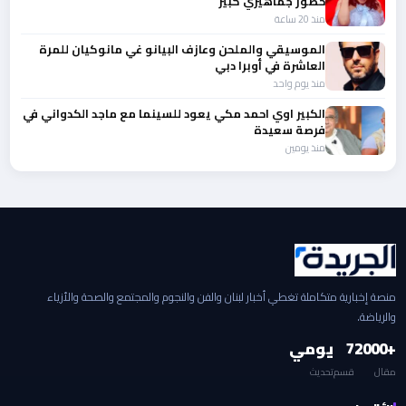
حضور جماهيري كبير
منذ 20 ساعة
الموسيقي والملحن وعازف البيانو غي مانوكيان للمرة
العاشرة في أوبرا دبي
منذ يوم واحد
الكبير اوي احمد مكي يعود للسينما مع ماجد الكدواني في
فرصة سعيدة
منذ يومين
منصة إخبارية متكاملة تغطي أخبار لبنان والفن والنجوم والمجتمع والصحة والأزياء
والرياضة.
+2000
7
يومي
مقال
قسم
تحديث