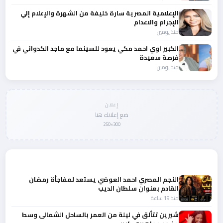
الإعلامية المصرية سارة خليفة من الشهرة والإعلام إلي
الإجرام والاعدام
منذ يومين
الكبير اوي احمد مكي يعود للسينما مع ماجد الكدواني في
فرصة سعيدة
منذ يومين
إعلان
ضع إعلانك هنا
300×250
المزيد من أخبار الفن
النجم المصري احمد العوضي يستعد لمفاجأة رمضان
القادم بعنوان سلطان الديب
منذ 19 ساعة
شيرين تتألق في ليلة من العمر بالساحل الشمالى وسط