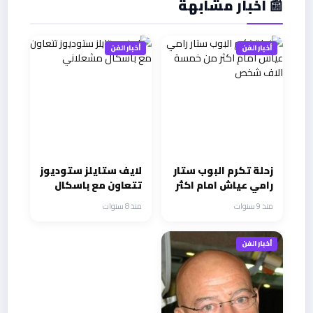
📰 أخبار مشابهة
أخبار الفن
أخبار الفن
زحلة تكرم البوب ستار
لايف ستايلز ستوديوز
رامي عياش امام اكثر
تتعاون مع باسكال
من خمسة الاف شخص
مشعلاني
منذ 9 سنوات
منذ 8 سنوات
أخبار الفن