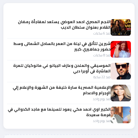
أحدث الأخبار
النجم المصري احمد العوضي يستعد لمفاجأة رمضان
القادم بعنوان سلطان الديب
منذ 6 ساعات
شيرين تتألق في ليلة من العمر بالساحل الشمالى وسط
حضور جماهيري كبير
منذ 8 ساعات
الموسيقي والملحن وعازف البيانو غي مانوكيان للمرة
العاشرة في أوبرا دبي
منذ 22 ساعة
الإعلامية المصرية سارة خليفة من الشهرة والإعلام إلي
الإجرام والاعدام
منذ يوم واحد
الكبير اوي احمد مكي يعود للسينما مع ماجد الكدواني في
فرصة سعيدة
منذ يوم واحد