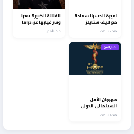
اميرة الحب رنا سماحة
الفنانة الكبيرة يسرا
مع لايف ستايلز
وسر غيابها عن دراما
ستديوز
رمضان
منذ 7 سنوات
منذ 6 أشهر
أخبار الفن
‎مهرجان الأمل
السينمائي الدولي
يعلن عن دورته الثانية
منذ 4 سنوات