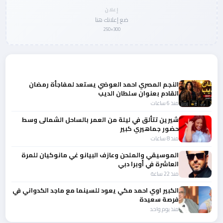
إعلان
ضع إعلانك هنا
300×250
المزيد من أخبار الفن
النجم المصري احمد العوضي يستعد لمفاجأة رمضان
القادم بعنوان سلطان الديب
منذ 6 ساعات
شيرين تتألق في ليلة من العمر بالساحل الشمالى وسط
حضور جماهيري كبير
منذ 8 ساعات
الموسيقي والملحن وعازف البيانو غي مانوكيان للمرة
العاشرة في أوبرا دبي
منذ 22 ساعة
الكبير اوي احمد مكي يعود للسينما مع ماجد الكدواني في
فرصة سعيدة
منذ يوم واحد