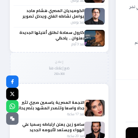
منذ يومين
رتنا لعام 2017، نظراً لجهودها في نشر
الكوميديان المصري هشام ماجد
يواصل نشاطه الفني ويدخل تصوير
عامل ميت
منذ يومين
كارول سماحة تطلق أغنيتها الجديدة
بعنوان .. ياحظي
كأفضل فنانة تهتم
منذ 3 أيام
إعلان
ضع إعلانك هنا
300×250
المزيد من أخبار الفن
النجمة المصرية ياسمين صبري تثير
جدلا واسعا وتتصدر المشهد بتصريحاتها
الأخيرة
منذ 17 ساعة
سامو زين يعلن ارتباطه رسميا علي
الهواء ويستعد لألبومه الجديد
منذ 20 ساعة