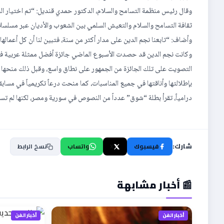
ثقافة التسامح والسلام والتعيش السلمي بين الشعوب والأديان عبر مسلسلاته
وأضاف: “تابعنا نجم الدين على مدار أكثر من سنة، فتبين لنا أن كل أعماله
بإطلالتها وأناقتها في جميع المناسبات، كما منحت درعاً تكريمياً في مسابقة ملكة ج
درامياً، تقرأ بطلة “شوق” عدداً من النصوص في سورية ومصر، لكنها لم تس
شارك:
فيسبوك
X
واتساب
نسخ الرابط
📰 أخبار مشابهة
أخبار الفن
أخبار الفن