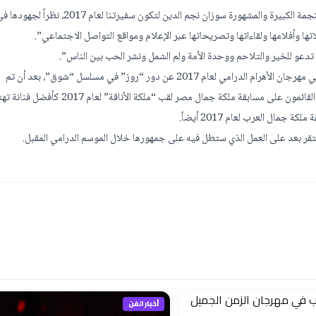
وقال رئيس منظمة التسامح والسلام، الدكتور حمدي قنديل: “تم اختيار النجمة الكبيرة والمشهورة سوزان نجم الدين لتكون سفي
ا وأفلامها ولقاءاتها وتصريحاتها عبر الإعلام ومواقع التواصل الاجتماعي”.
ا تدعو للخير والتلاحم ووحدة الأمة ولم الشمل ونشر الحب بين الناس”.
وكانت نجم الدين قد حصدت الأسبوع الماضي جائزة أفضل ممثلة عربية في مهرجان الأهرام الدرامي لعام 2017 عن دور “روز” في مسلسل “شوق”، بعد أن تم
التصويت على تلك الجائزة من الجمهور على نطاق واسع، وقبل ذلك منحها القائمون على مسابقة ملكة جمال مصر لقب “ملكة الأناقة” لعام 2017 
مال العرب لعام 2017 أيضاً.
تقر بعد على العمل الذي ستطل فيه على جمهورها خلال الموسم الدرامي المقبل.
أخبار الفن