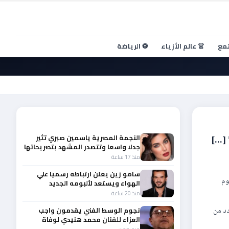
تمع
👗 عالم الأزياء
⚽ الرياضة
أحدث الأخبار
النجمة المصرية ياسمين صبري تثير
جدلا واسعا وتتصدر المشهد بتصريحاتها
الأخيرة
منذ 17 ساعة
سامو زين يعلن ارتباطه رسميا علي
وم
الهواء ويستعد لألبومه الجديد
منذ 20 ساعة
روبية وحضور عدد من
نجوم الوسط الفني يقدمون واجب
العزاء للفنان محمد هنيدي لوفاة
شقيقه الأكبر