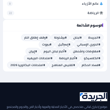
عالم الأزياء
0
الرياضة
22
الوسوم الشائعة
#الجريدة
#لبنان
#برشلونة
#وقف إطلاق النار
#الدوري الإسباني
#إسرائيل
#بيروت
#مفاوضات واشنطن
#أخبار لبنان اليوم
#إيران
#الكلاسيكو
#أخبار الرياضة
#امتحانات البريفيه
#فساد الحكام
#تقليص المناهج
#امتحانات البكالوريا 2026
موقع إخباري لبناني متخصص في الأخبار المحلية والعربية وأخبار الفن والنجوم والمجتمع