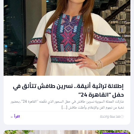
إطلالة تراثية أنيقة.. نسرين طافش تتألق في
حفل “القاهرة 24”
شاركت الممثلة السورية نسرين طافش في حفل السحور الذي نظّمته “القاهرة 24″، بحضور
نخبة من نجوم الفن والإعلام. وأطلت طافش […]
منذ سنة واحدة
اقرأ ←