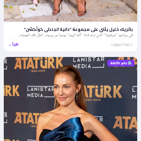
باتريك خليل يثني على مجموعة “دانية الجندلي كولّكشن”
في برنامج “شرفتونا” الذي تبثه قناة “ألفا اليوم” يومياً من بيروت، أطلّ ناقد الموضة…
منذ 3 سنوات
اقرأ ←
عالم الأناقة