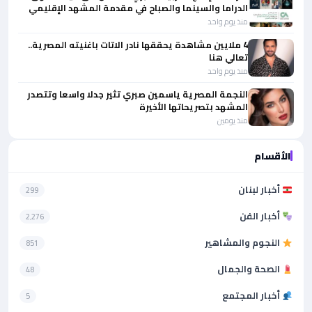
الدراما والسينما والصباح في مقدمة المشهد الإقليمي
منذ يوم واحد
4 ملايين مشاهدة يحققها نادر الاتات باغنيته المصرية..
تعالي هنا
منذ يوم واحد
النجمة المصرية ياسمين صبري تثير جدلا واسعا وتتصدر
المشهد بتصريحاتها الأخيرة
منذ يومين
الأقسام
أخبار لبنان
299
أخبار الفن
2٬276
النجوم والمشاهير
851
الصحة والجمال
48
أخبار المجتمع
5