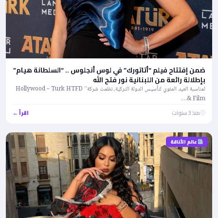
ضمن إفتتاح فيلم “أتاتورك” في لوس أنجلوس .. “السلطانة هيام”
بإطلالة رائعة من اللبنانية نور فتح الله
لمناسبة العيد المئوي لتأسيس الدولة التركية، نظمت شركة” ‏HTFD ‏Hollywood – Turk
منذ 3 سنوات
اقرأ ←
عالم الأناقة