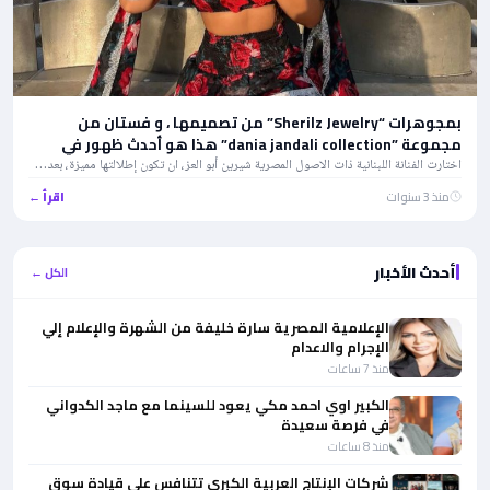
بمجوهرات “Sherilz Jewelry” من تصميمها ، و فستان من
مجموعة ”dania jandali collection” هذا هو أحدث ظهور في
بيروت للنجمة شيرين أبو العز
اختارت الفنانة اللبنانية ذات الاصول المصرية شيرين أبو العز، ان تكون إطلالتها مميزة، بعد…
منذ 3 سنوات
اقرأ ←
أحدث الأخبار
الكل ←
الإعلامية المصرية سارة خليفة من الشهرة والإعلام إلي
الإجرام والاعدام
منذ 7 ساعات
الكبير اوي احمد مكي يعود للسينما مع ماجد الكدواني
في فرصة سعيدة
منذ 8 ساعات
شركات الإنتاج العربية الكبري تتنافس على قيادة سوق