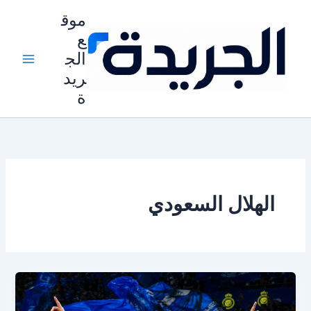
خطي
موق
لى
ع
لمحتوى
الج
ريد
ة
الهلال السعودي