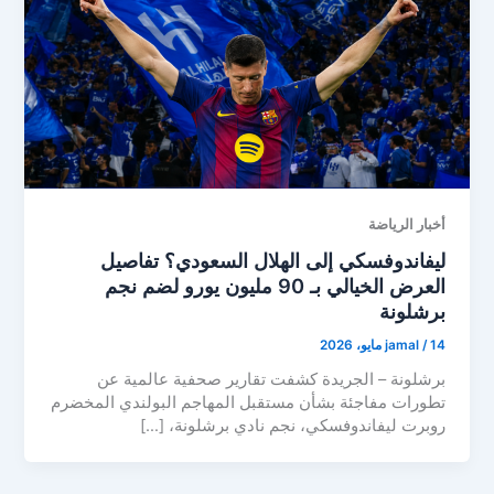
أخبار الرياضة
ليفاندوفسكي إلى الهلال السعودي؟ تفاصيل
العرض الخيالي بـ 90 مليون يورو لضم نجم
برشلونة
14 مايو، 2026
/
jamal
برشلونة – الجريدة كشفت تقارير صحفية عالمية عن
تطورات مفاجئة بشأن مستقبل المهاجم البولندي المخضرم
روبرت ليفاندوفسكي، نجم نادي برشلونة، […]